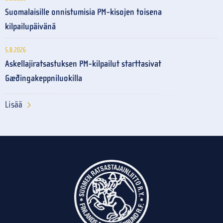
Suomalaisille onnistumisia PM-kisojen toisena
kilpailupäivänä
5.8.2026
Askellajiratsastuksen PM-kilpailut starttasivat
Gæðingakeppniluokilla
Lisää