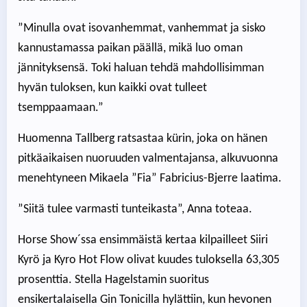
”Minulla ovat isovanhemmat, vanhemmat ja sisko
kannustamassa paikan päällä, mikä luo oman
jännityksensä. Toki haluan tehdä mahdollisimman
hyvän tuloksen, kun kaikki ovat tulleet
tsemppaamaan.”
Huomenna Tallberg ratsastaa kürin, joka on hänen
pitkäaikaisen nuoruuden valmentajansa, alkuvuonna
menehtyneen Mikaela ”Fia” Fabricius-Bjerre laatima.
”Siitä tulee varmasti tunteikasta”, Anna toteaa.
Horse Show´ssa ensimmäistä kertaa kilpailleet Siiri
Kyrö ja Kyro Hot Flow olivat kuudes tuloksella 63,305
prosenttia. Stella Hagelstamin suoritus
ensikertalaisella Gin Tonicilla hylättiin, kun hevonen