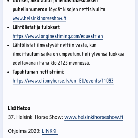
Uutiset, aikataulut
ja
lehdistökeskuksen
puhelinnumeron
löydät kisojen nettisivuilta:
www.helsinkihorseshow.fi
Lähtölistat ja tulokset
:
https://www.longinestiming.com/equestrian
Lähtölistat ilmestyvät nettiin vasta, kun
ilmoittautumisaika on umpeutunut eli yleensä luokkaa
edeltävänä iltana klo 2123 mennessä.
Tapahtuman nettistriimi
:
https://www.clipmyhorse.tv/en_EU/events/11093
Lisätietoa
37. Helsinki Horse Show:
www.helsinkihorseshow.fi
Ohjelma 2023:
LINKKI