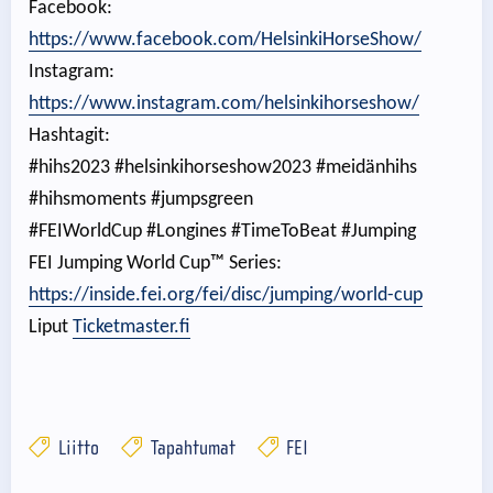
Facebook:
https://www.facebook.com/HelsinkiHorseShow/
Instagram:
https://www.instagram.com/helsinkihorseshow/
Hashtagit:
#hihs2023 #helsinkihorseshow2023 #meidänhihs
#hihsmoments #jumpsgreen
#FEIWorldCup #Longines #TimeToBeat #Jumping
FEI Jumping World Cup™ Series:
https://inside.fei.org/fei/disc/jumping/world-cup
Liput
Ticketmaster.fi
Liitto
Tapahtumat
FEI