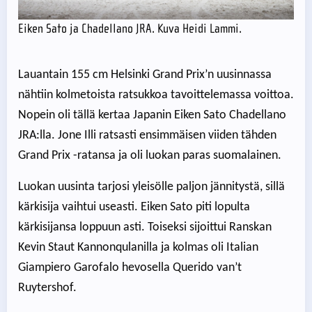
Eiken Sato ja Chadellano JRA. Kuva Heidi Lammi.
Lauantain 155 cm Helsinki Grand Prix’n uusinnassa
nähtiin kolmetoista ratsukkoa tavoittelemassa voittoa.
Nopein oli tällä kertaa Japanin Eiken Sato Chadellano
JRA:lla. Jone Illi ratsasti ensimmäisen viiden tähden
Grand Prix -ratansa ja oli luokan paras suomalainen.
Luokan uusinta tarjosi yleisölle paljon jännitystä, sillä
kärkisija vaihtui useasti. Eiken Sato piti lopulta
kärkisijansa loppuun asti. Toiseksi sijoittui Ranskan
Kevin Staut Kannonqulanilla ja kolmas oli Italian
Giampiero Garofalo hevosella Querido van’t
Ruytershof.