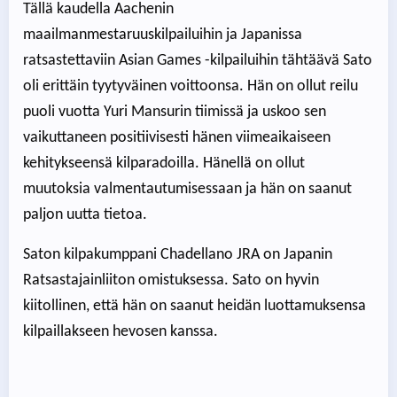
Tällä kaudella Aachenin
maailmanmestaruuskilpailuihin ja Japanissa
ratsastettaviin Asian Games -kilpailuihin tähtäävä Sato
oli erittäin tyytyväinen voittoonsa. Hän on ollut reilu
puoli vuotta Yuri Mansurin tiimissä ja uskoo sen
vaikuttaneen positiivisesti hänen viimeaikaiseen
kehitykseensä kilparadoilla. Hänellä on ollut
muutoksia valmentautumisessaan ja hän on saanut
paljon uutta tietoa.
Saton kilpakumppani Chadellano JRA on Japanin
Ratsastajainliiton omistuksessa. Sato on hyvin
kiitollinen, että hän on saanut heidän luottamuksensa
kilpaillakseen hevosen kanssa.