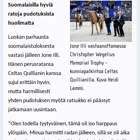
Suomalaisilla hyviä
ratoja pudotuksista
huolimatta
Luokan parhaasta
Jone Illi vastaanottamassa
suomalaistuloksesta
Christopher Wegelius
vastasi jälleen Jone Illi.
Memorial Trophy -
Hänen perusratansa
kunniapalkintoa Celtas
Celtas Quillianin kanssa
Quillianilla. Kuva Heidi
sujui erittäin hyvin,
Lammi.
mutta harmillisesti
yhden pudotuksen myötä ratsukko ei päässyt
jatkamaan uusintaan.
“Olen todella tyytyväinen, tämä oli iso harppaus
ylöspäin. Minua harmitti radan jälkeen, sillä se oli aika