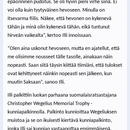
epäonninen pudotus. Se oli hyvin pieni virhe siinä. Ei
voi olla kuin tyytyväinen hevoseen. Minulla on
itsevarma fiilis. Näkee, että hevonen on kykenevä
tähän ja minä olin kykenevä tähän, eikä tuntunut
hirveän vaikealta”, kertoo Illi innoissaan.
“Olen aina uskonut hevoseen, mutta en ajatellut, että
me olisimme nousseet tälle tasolle, ainakaan näin
nopeasti. Saan siitä täysin kiittää tiimiäni, että tulokset
ovat kehittyneet näinkin nopeasti sen jälkeen, kun
muutin Saksaan”, sanoo Illi.
Illi palkittiin luokan parhaana suomalaisratsastajana
Christopher Wegelius Memorial Trophy -
kunniapalkinnolla. Palkinto kunnioittaa Wegeliuksen
muistoa ja se on ikuisesti kiertävä kunniapalkinto,
jonka Illi sai kunnian vastaanottaa ensimmäisenä.