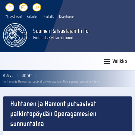
Yhteystiedot
Kalenteri
Medialle
Jäsenhuone
Suomen Ratsastajainliitto
Finlands Ryttarförbund
Valikko
ETUSIVU
UUTISET
Huhtanen ja Hamont putsasivat palkintopöydän Operagamesien sunnuntaina
Huhtanen ja Hamont putsasivat
palkintopöydän Operagamesien
sunnuntaina