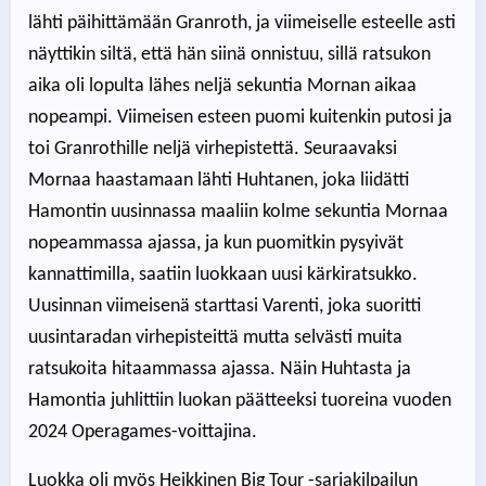
lähti päihittämään Granroth, ja viimeiselle esteelle asti
näyttikin siltä, että hän siinä onnistuu, sillä ratsukon
aika oli lopulta lähes neljä sekuntia Mornan aikaa
nopeampi. Viimeisen esteen puomi kuitenkin putosi ja
toi Granrothille neljä virhepistettä. Seuraavaksi
Mornaa haastamaan lähti Huhtanen, joka liidätti
Hamontin uusinnassa maaliin kolme sekuntia Mornaa
nopeammassa ajassa, ja kun puomitkin pysyivät
kannattimilla, saatiin luokkaan uusi kärkiratsukko.
Uusinnan viimeisenä starttasi Varenti, joka suoritti
uusintaradan virhepisteittä mutta selvästi muita
ratsukoita hitaammassa ajassa. Näin Huhtasta ja
Hamontia juhlittiin luokan päätteeksi tuoreina vuoden
2024 Operagames-voittajina.
Luokka oli myös Heikkinen Big Tour -sarjakilpailun