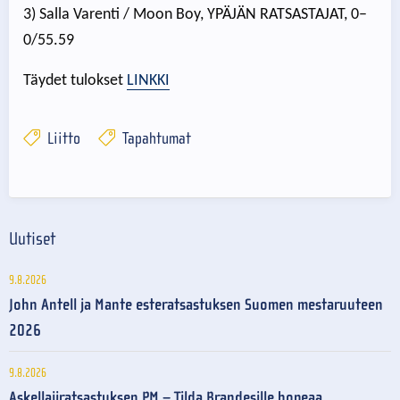
3) Salla Varenti / Moon Boy, YPÄJÄN RATSASTAJAT, 0–
0/55.59
Täydet tulokset
LINKKI
Liitto
Tapahtumat
Uutiset
9.8.2026
John Antell ja Mante esteratsastuksen Suomen mestaruuteen
2026
9.8.2026
Askellajiratsastuksen PM – Tilda Brandesille hopeaa