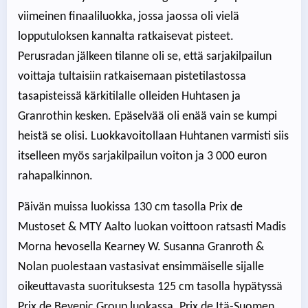
viimeinen finaaliluokka, jossa jaossa oli vielä
lopputuloksen kannalta ratkaisevat pisteet.
Perusradan jälkeen tilanne oli se, että sarjakilpailun
voittaja tultaisiin ratkaisemaan pistetilastossa
tasapisteissä kärkitilalle olleiden Huhtasen ja
Granrothin kesken. Epäselvää oli enää vain se kumpi
heistä se olisi. Luokkavoitollaan Huhtanen varmisti siis
itselleen myös sarjakilpailun voiton ja 3 000 euron
rahapalkinnon.
Päivän muissa luokissa 130 cm tasolla Prix de
Mustoset & MTY Aalto luokan voittoon ratsasti Madis
Morna hevosella Kearney W. Susanna Granroth &
Nolan puolestaan vastasivat ensimmäiselle sijalle
oikeuttavasta suorituksesta 125 cm tasolla hypätyssä
Prix de Bevenic Group luokassa. Prix de Itä-Suomen