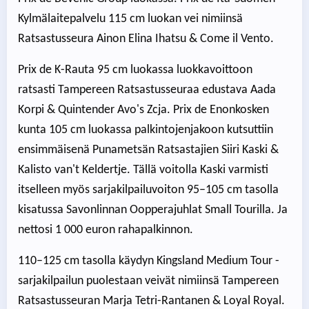
Kylmälaitepalvelu 115 cm luokan vei nimiinsä
Ratsastusseura Ainon Elina Ihatsu & Come il Vento.
Prix de K-Rauta 95 cm luokassa luokkavoittoon
ratsasti Tampereen Ratsastusseuraa edustava Aada
Korpi & Quintender Avo's Zcja. Prix de Enonkosken
kunta 105 cm luokassa palkintojenjakoon kutsuttiin
ensimmäisenä Punametsän Ratsastajien Siiri Kaski &
Kalisto van't Keldertje. Tällä voitolla Kaski varmisti
itselleen myös sarjakilpailuvoiton 95–105 cm tasolla
kisatussa Savonlinnan Oopperajuhlat Small Tourilla. Ja
nettosi 1 000 euron rahapalkinnon.
110–125 cm tasolla käydyn Kingsland Medium Tour -
sarjakilpailun puolestaan veivät nimiinsä Tampereen
Ratsastusseuran Marja Tetri-Rantanen & Loyal Royal.