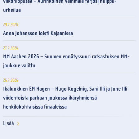
viikonlopussa – Aurinkoinen Vaihmala tarjosi huippu-
urheilua
29.7.2026
Anna Johansson loisti Kajaanissa
27.7.2026
MM Aachen 2026 – Suomen ennätyssuuri ratsastuksen MM-
joukkue valittu
26.7.2026
Ikäluokkien EM Hagen – Hugo Kogelnig, Sani Illi ja Jone Illi
viidentoista parhaan joukossa ikäryhmiensä
henkilökohtaisissa finaaleissa
Lisää