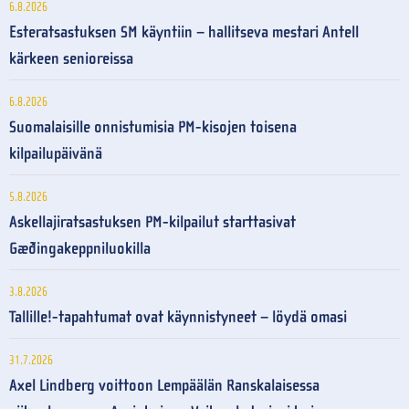
6.8.2026
Esteratsastuksen SM käyntiin – hallitseva mestari Antell
kärkeen senioreissa
6.8.2026
Suomalaisille onnistumisia PM-kisojen toisena
kilpailupäivänä
5.8.2026
Askellajiratsastuksen PM-kilpailut starttasivat
Gæðingakeppniluokilla
3.8.2026
Tallille!-tapahtumat ovat käynnistyneet – löydä omasi
31.7.2026
Axel Lindberg voittoon Lempäälän Ranskalaisessa