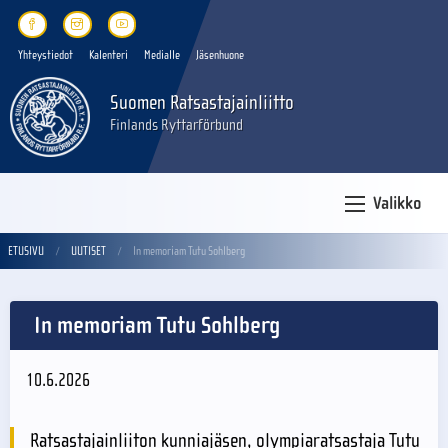
Yhteystiedot
Kalenteri
Medialle
Jäsenhuone
Suomen Ratsastajainliitto
Finlands Ryttarförbund
Valikko
ETUSIVU
UUTISET
In memoriam Tutu Sohlberg
In memoriam Tutu Sohlberg
10.6.2026
Ratsastajainliiton kunniajäsen, olympiaratsastaja Tutu