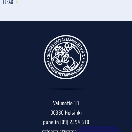
Lisää
Valimotie 10
00380 Helsinki
puhelin (09) 2294 510
ratsastus@ratsastus.fi