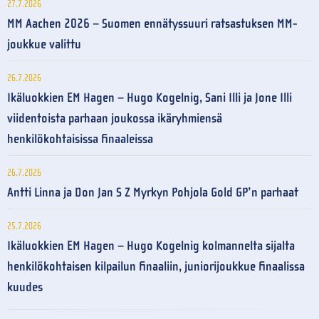
27.7.2026
MM Aachen 2026 – Suomen ennätyssuuri ratsastuksen MM-
joukkue valittu
26.7.2026
Ikäluokkien EM Hagen – Hugo Kogelnig, Sani Illi ja Jone Illi
viidentoista parhaan joukossa ikäryhmiensä
henkilökohtaisissa finaaleissa
26.7.2026
Antti Linna ja Don Jan S Z Myrkyn Pohjola Gold GP’n parhaat
25.7.2026
Ikäluokkien EM Hagen – Hugo Kogelnig kolmannelta sijalta
henkilökohtaisen kilpailun finaaliin, juniorijoukkue finaalissa
kuudes