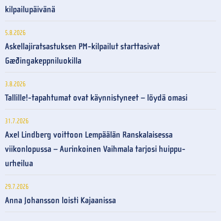
kilpailupäivänä
5.8.2026
Askellajiratsastuksen PM-kilpailut starttasivat
Gæðingakeppniluokilla
3.8.2026
Tallille!-tapahtumat ovat käynnistyneet – löydä omasi
31.7.2026
Axel Lindberg voittoon Lempäälän Ranskalaisessa
viikonlopussa – Aurinkoinen Vaihmala tarjosi huippu-
urheilua
29.7.2026
Anna Johansson loisti Kajaanissa