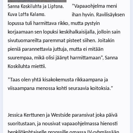
Sanna Koskiluhta ja Liptona.
”Vapaaohjelma meni
Kuva Lotta Kalamo.
ihan hyvin. Ravilisäyksen
lopussa tuli harmittava rikko, mutta pystyin
korjaamaan sen lopuksi keskihalkaisijalla, jolloin sain
sivutuomareilta paremmat pisteet siihen. Joitakin
pieniä parannettavia juttuja, mutta ei mitään
suurempaa, mikä olisi jäänyt harmittamaan”, Sanna
Koskiluhta miettii.
”Taas olen yhtä kisakokemusta rikkaampana ja
viisaampana menossa kohti seuraavia koitoksia.”
Jessica Kerttunen ja Westside paransivat joka päivä
suoritustaan, ja nousivat vapaaohjelmassa hienosti
henkilökohtaiselle pronssille omassa IV-ryhmässään.