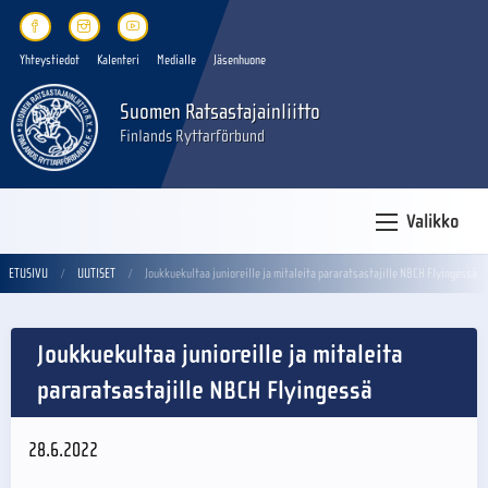
Yhteystiedot
Kalenteri
Medialle
Jäsenhuone
Suomen Ratsastajainliitto
Finlands Ryttarförbund
Valikko
ETUSIVU
UUTISET
Joukkuekultaa junioreille ja mitaleita pararatsastajille NBCH Flyingessä
Joukkuekultaa junioreille ja mitaleita
pararatsastajille NBCH Flyingessä
28.6.2022