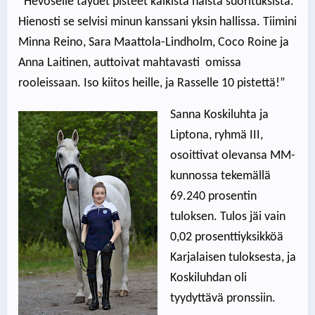
”Hevoselle täydet pisteet kaikista näistä suorituksista.
Hienosti se selvisi minun kanssani yksin hallissa. Tiimini
Minna Reino, Sara Maattola-Lindholm, Coco Roine ja
Anna Laitinen, auttoivat mahtavasti omissa
rooleissaan. Iso kiitos heille, ja Rasselle 10 pistettä!”
Sanna Koskiluhta ja
Liptona, ryhmä III,
osoittivat olevansa MM-
kunnossa tekemällä
69.240 prosentin
tuloksen. Tulos jäi vain
0,02 prosenttiyksikköä
Karjalaisen tuloksesta, ja
Koskiluhdan oli
tyydyttävä pronssiin.