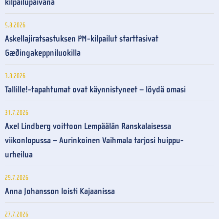
kilpailupäivänä
5.8.2026
Askellajiratsastuksen PM-kilpailut starttasivat
Gæðingakeppniluokilla
3.8.2026
Tallille!-tapahtumat ovat käynnistyneet – löydä omasi
31.7.2026
Axel Lindberg voittoon Lempäälän Ranskalaisessa
viikonlopussa – Aurinkoinen Vaihmala tarjosi huippu-
urheilua
29.7.2026
Anna Johansson loisti Kajaanissa
27.7.2026