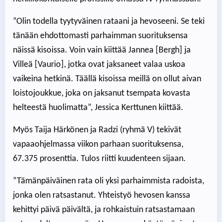
”Olin todella tyytyväinen rataani ja hevoseeni. Se teki
tänään ehdottomasti parhaimman suorituksensa
näissä kisoissa. Voin vain kiittää Jannea [Bergh] ja
Villeä [Vaurio], jotka ovat jaksaneet valaa uskoa
vaikeina hetkinä. Täällä kisoissa meillä on ollut aivan
loistojoukkue, joka on jaksanut tsempata kovasta
helteestä huolimatta”, Jessica Kerttunen kiittää.
Myös Taija Härkönen ja Radzi (ryhmä V) tekivät
vapaaohjelmassa viikon parhaan suorituksensa,
67.375 prosenttia. Tulos riitti kuudenteen sijaan.
”Tämänpäiväinen rata oli yksi parhaimmista radoista,
jonka olen ratsastanut. Yhteistyö hevosen kanssa
kehittyi päivä päivältä, ja rohkaistuin ratsastamaan