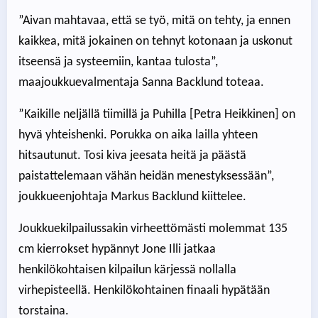
”Aivan mahtavaa, että se työ, mitä on tehty, ja ennen
kaikkea, mitä jokainen on tehnyt kotonaan ja uskonut
itseensä ja systeemiin, kantaa tulosta”,
maajoukkuevalmentaja Sanna Backlund toteaa.
”Kaikille neljällä tiimillä ja Puhilla [Petra Heikkinen] on
hyvä yhteishenki. Porukka on aika lailla yhteen
hitsautunut. Tosi kiva jeesata heitä ja päästä
paistattelemaan vähän heidän menestyksessään”,
joukkueenjohtaja Markus Backlund kiittelee.
Joukkuekilpailussakin virheettömästi molemmat 135
cm kierrokset hypännyt Jone Illi jatkaa
henkilökohtaisen kilpailun kärjessä nollalla
virhepisteellä. Henkilökohtainen finaali hypätään
torstaina.