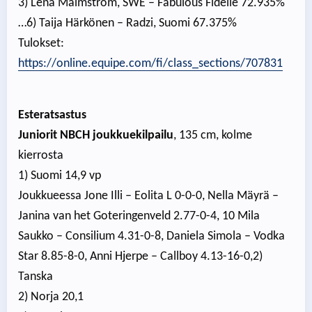
3) Lena Malmström, SWE – Fabulous Fidelie 72.935%
…6) Taija Härkönen – Radzi, Suomi 67.375%
Tulokset:
https://online.equipe.com/fi/class_sections/707831
Esteratsastus
Juniorit NBCH joukkuekilpailu
, 135 cm, kolme
kierrosta
1) Suomi 14,9 vp
Joukkueessa Jone Illi – Eolita L 0-0-0, Nella Mäyrä –
Janina van het Goteringenveld 2.77-0-4, 10 Mila
Saukko – Consilium 4.31-0-8, Daniela Simola – Vodka
Star 8.85-8-0, Anni Hjerpe – Callboy 4.13-16-0,2)
Tanska
2) Norja 20,1