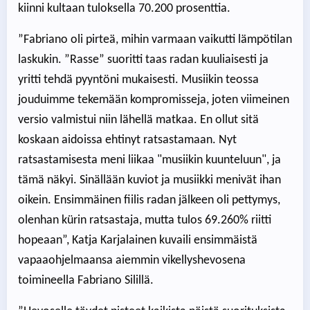
kiinni kultaan tuloksella 70.200 prosenttia.
”Fabriano oli pirteä, mihin varmaan vaikutti lämpötilan
laskukin. ”Rasse” suoritti taas radan kuuliaisesti ja
yritti tehdä pyyntöni mukaisesti. Musiikin teossa
jouduimme tekemään kompromisseja, joten viimeinen
versio valmistui niin lähellä matkaa. En ollut sitä
koskaan aidoissa ehtinyt ratsastamaan. Nyt
ratsastamisesta meni liikaa "musiikin kuunteluun", ja
tämä näkyi. Sinällään kuviot ja musiikki menivät ihan
oikein. Ensimmäinen fiilis radan jälkeen oli pettymys,
olenhan kürin ratsastaja, mutta tulos 69.260% riitti
hopeaan”, Katja Karjalainen kuvaili ensimmäistä
vapaaohjelmaansa aiemmin vikellyshevosena
toimineella Fabriano Silillä.