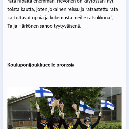
rata radalta enemmän. Hevonen on käytössäni nyt
toista kautta, joten jokainen reissu ja ratsastettu rata
kartuttavat oppia ja kokemusta meille ratsukkona”,
Taija Härkönen sanoo tyytyväisenä.
Kouluponijoukkueelle pronssia