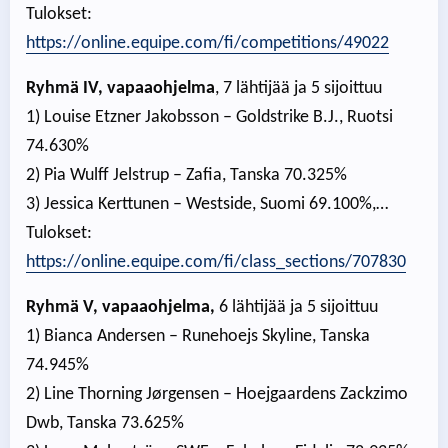
Tulokset:
https://online.equipe.com/fi/competitions/49022
Ryhmä IV, vapaaohjelma
, 7 lähtijää ja 5 sijoittuu
1) Louise Etzner Jakobsson – Goldstrike B.J., Ruotsi
74.630%
2) Pia Wulff Jelstrup – Zafia, Tanska 70.325%
3) Jessica Kerttunen – Westside, Suomi 69.100%,…
Tulokset:
https://online.equipe.com/fi/class_sections/707830
Ryhmä V, vapaaohjelma,
6 lähtijää ja 5 sijoittuu
1) Bianca Andersen – Runehoejs Skyline, Tanska
74.945%
2) Line Thorning Jørgensen – Hoejgaardens Zackzimo
Dwb, Tanska 73.625%