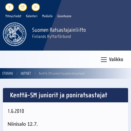
Yhteystiedot
Kalenteri
Medialle
Jäsenhuone
Suomen Ratsastajainliitto
Finlands Ryttarförbund
Valikko
ETUSIVU
UUTISET
Kenttä-SM juniorit ja poniratsastajat
Kenttä-SM juniorit ja poniratsastajat
1.6.2010
Niinisalo 12.7.