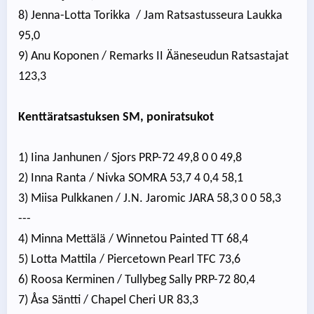
8) Jenna-Lotta Torikka / Jam Ratsastusseura Laukka
95,0
9) Anu Koponen / Remarks II Ääneseudun Ratsastajat
123,3
Kenttäratsastuksen SM, poniratsukot
1) Iina Janhunen / Sjors PRP-72 49,8 0 0 49,8
2) Inna Ranta / Nivka SOMRA 53,7 4 0,4 58,1
3) Miisa Pulkkanen / J.N. Jaromic JARA 58,3 0 0 58,3
---
4) Minna Mettälä / Winnetou Painted TT 68,4
5) Lotta Mattila / Piercetown Pearl TFC 73,6
6) Roosa Kerminen / Tullybeg Sally PRP-72 80,4
7) Åsa Säntti / Chapel Cheri UR 83,3