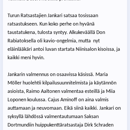
Turun Ratsastajien Jankari satsaa tosissaan
ratsastukseen. Kun koko perhe on hyvänä
taustatukena, tulosta syntyy. Alkukeväällä Don
Rabiatoksella oli kavio-ongelmia, mutta nyt
eläinlääkäri antoi luvan startata Niinisalon kisoissa, ja
kaikki meni hyvin.
Jankarin valmennus on osaavissa käsissä. Maria
Möller huolehtii kilpailusuunnitelmista ja käytännön
asioista, Raimo Aaltonen valmentaa esteillä ja Miia
Loponen koulussa. Cajus Aminoff on aina valmis
auttamaan ja neuvomaan. Eikä siinä kaikki. Jankari on
syksyllä lähdössä valmentautumaan Saksan
Dortmundiin huippukenttäratsastaja Dirk Schraden