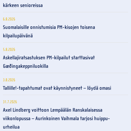
kärkeen senioreissa
6.8.2026
Suomalaisille onnistumisia PM-kisojen toisena
kilpailupäivänä
5.8.2026
Askellajiratsastuksen PM-kilpailut starttasivat
Gæðingakeppniluokilla
3.8.2026
Tallille!-tapahtumat ovat käynnistyneet – löydä omasi
31.7.2026
Axel Lindberg voittoon Lempäälän Ranskalaisessa
viikonlopussa – Aurinkoinen Vaihmala tarjosi huippu-
urheilua