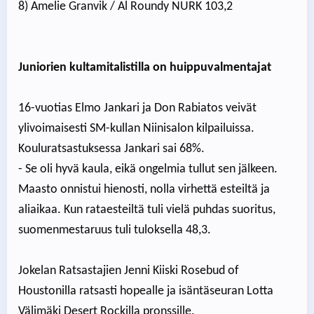
8) Amelie Granvik / Al Roundy NURK 103,2
Juniorien kultamitalistilla on huippuvalmentajat
16-vuotias Elmo Jankari ja Don Rabiatos veivät
ylivoimaisesti SM-kullan Niinisalon kilpailuissa.
Kouluratsastuksessa Jankari sai 68%.
- Se oli hyvä kaula, eikä ongelmia tullut sen jälkeen.
Maasto onnistui hienosti, nolla virhettä esteiltä ja
aliaikaa. Kun rataesteiltä tuli vielä puhdas suoritus,
suomenmestaruus tuli tuloksella 48,3.
Jokelan Ratsastajien Jenni Kiiski Rosebud of
Houstonilla ratsasti hopealle ja isäntäseuran Lotta
Välimäki Desert Rockilla pronssille.