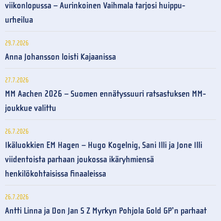
viikonlopussa – Aurinkoinen Vaihmala tarjosi huippu-
urheilua
29.7.2026
Anna Johansson loisti Kajaanissa
27.7.2026
MM Aachen 2026 – Suomen ennätyssuuri ratsastuksen MM-
joukkue valittu
26.7.2026
Ikäluokkien EM Hagen – Hugo Kogelnig, Sani Illi ja Jone Illi
viidentoista parhaan joukossa ikäryhmiensä
henkilökohtaisissa finaaleissa
26.7.2026
Antti Linna ja Don Jan S Z Myrkyn Pohjola Gold GP’n parhaat