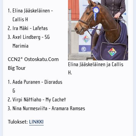
Elina Jääskeläinen -
Callis H
Ira Mäki - Lafetas
Axel Lindberg - SG
Marimia
CCN2* Ostoskatu.Com
Elina Jääskeläinen ja Callis
Big Tour
H.
Aada Puranen - Dioradus
G
Virpi Nättiaho - My Cachet
Nina Nurmesviita - Aramara Ramses
Tulokset:
LINKKI