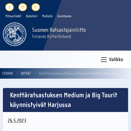
Yhteystiedot
Kalenteri
Medialle
Jäsenhuone
Suomen Ratsastajainliitto
Finlands Ryttarförbund
Valikko
ETUSIVU
UUTISET
Kenttäratsastuksen Medium ja Big Tourit käynnistyivät Harjussa
Kenttäratsastuksen Medium ja Big Tourit
käynnistyivät Harjussa
26.5.2023