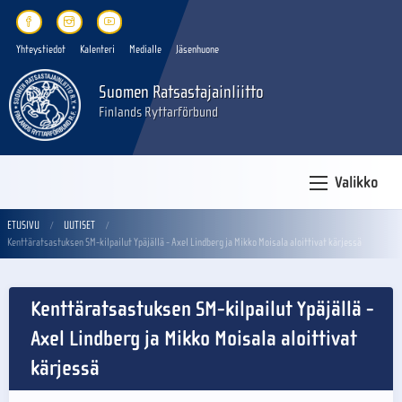
Yhteystiedot
Kalenteri
Medialle
Jäsenhuone
Suomen Ratsastajainliitto
Finlands Ryttarförbund
Valikko
ETUSIVU
UUTISET
Kenttäratsastuksen SM-kilpailut Ypäjällä - Axel Lindberg ja Mikko Moisala aloittivat kärjessä
Kenttäratsastuksen SM-kilpailut Ypäjällä -
Axel Lindberg ja Mikko Moisala aloittivat
kärjessä