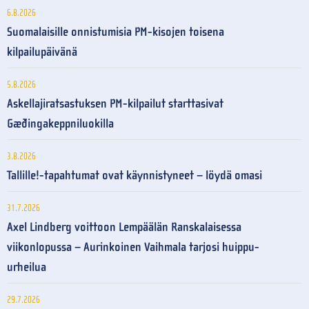
6.8.2026
Suomalaisille onnistumisia PM-kisojen toisena
kilpailupäivänä
5.8.2026
Askellajiratsastuksen PM-kilpailut starttasivat
Gæðingakeppniluokilla
3.8.2026
Tallille!-tapahtumat ovat käynnistyneet – löydä omasi
31.7.2026
Axel Lindberg voittoon Lempäälän Ranskalaisessa
viikonlopussa – Aurinkoinen Vaihmala tarjosi huippu-
urheilua
29.7.2026