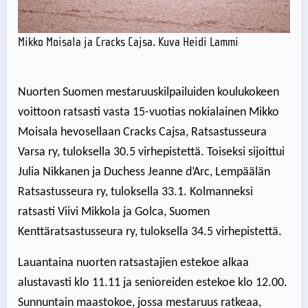
Mikko Moisala ja Cracks Cajsa. Kuva Heidi Lammi
Nuorten Suomen mestaruuskilpailuiden koulukokeen
voittoon ratsasti vasta 15-vuotias nokialainen Mikko
Moisala hevosellaan Cracks Cajsa, Ratsastusseura
Varsa ry, tuloksella 30.5 virhepistettä. Toiseksi sijoittui
Julia Nikkanen ja Duchess Jeanne d’Arc, Lempäälän
Ratsastusseura ry, tuloksella 33.1. Kolmanneksi
ratsasti Viivi Mikkola ja Golca, Suomen
Kenttäratsastusseura ry, tuloksella 34.5 virhepistettä.
Lauantaina nuorten ratsastajien estekoe alkaa
alustavasti klo 11.11 ja senioreiden estekoe klo 12.00.
Sunnuntain maastokoe, jossa mestaruus ratkeaa,