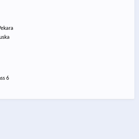
 Vekara
Ruska
nss 6