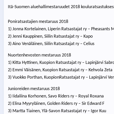
Itä-Suomen aluehallimestaruudet 2018 kouluratsastuksessa 
Poniratsastajien mestaruus 2018
1) Jonna Kortelainen, Liperin Ratsastajat ry – Pheasants 
2) Jenni Kauppinen, Siilin Ratsastajat ry – Kapo
3) Aino Venäläinen, Siilin Ratsastajat ry – Celius
Nuortenhevosten mestaruus 2018
1) Kitta Hyttinen, Kuopion Ratsastajat ry – Lapinjärvi Sabr
2) Emmi Väisänen, Kuopion Ratsastajat ry – Kehvola Zeta
3) Vuokko Porthan, KuopionRatsastajat ry – Lapinjärvi V
Junioreiden mestaruus 2018
1) Iidaliina Korhonen, Savo Riders ry – Royal Roxana
2) Elina Myyryläinen, Golden Riders ry – Sir Edward F
3) Martta Tiainen, Ylä-Savon Ratsastajat ry – Igor Kuu