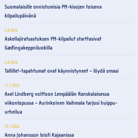
Suomalaisille onnistumisia PM-kisojen toisena
kilpailupäivänä
5.8.2026
Askellajiratsastuksen PM-kilpailut starttasivat
Gæðingakeppniluokilla
3.8.2026
Tallille!-tapahtumat ovat käynnistyneet – löydä omasi
31.7.2026
Axel Lindberg voittoon Lempäälän Ranskalaisessa
viikonlopussa – Aurinkoinen Vaihmala tarjosi huippu-
urheilua
29.7.2026
Anna Johansson loisti Kajaanissa