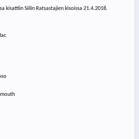
kisattiin Siilin Ratsastajien kisoissa 21.4.2018.
Mac
oso
ermouth