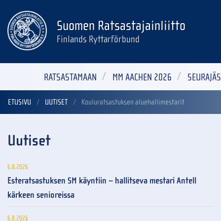
Suomen Ratsastajainliitto
Finlands Ryttarförbund
RATSASTAMAAN
MM AACHEN 2026
SEURAJÄS
ETUSIVU
UUTISET
Kouluratsastuksen aluehallimestarit
Uutiset
6.8.2026
Esteratsastuksen SM käyntiin – hallitseva mestari Antell
kärkeen senioreissa
6.8.2026