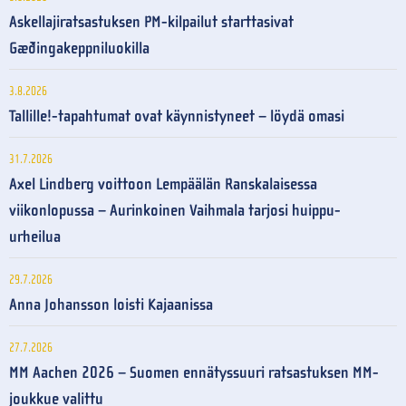
Askellajiratsastuksen PM-kilpailut starttasivat
Gæðingakeppniluokilla
3.8.2026
Tallille!-tapahtumat ovat käynnistyneet – löydä omasi
31.7.2026
Axel Lindberg voittoon Lempäälän Ranskalaisessa
viikonlopussa – Aurinkoinen Vaihmala tarjosi huippu-
urheilua
29.7.2026
Anna Johansson loisti Kajaanissa
27.7.2026
MM Aachen 2026 – Suomen ennätyssuuri ratsastuksen MM-
joukkue valittu