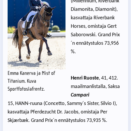
(Millennium, Riverbank
Diamonita, Diamonit),
kasvattaja Riverbank
Horses, omistaja Gert
Saborowski. Grand Prix
´n ennätystulos 73,956
%.
Emma Kanerva ja Mist of
Henri Ruoste
, 41, 412.
Titanium. Kuva
maailmanlistalla, Saksa
Sportfotoslafrentz.
Campari
15, HANN-ruuna (Concetto, Sammy´s Sister, Silvio I),
kasvattaja Pferdezucht Dr. Jacobs, omistaja Per
Skjærbæk. Grand Prix´n ennätystulos 73,935 %.