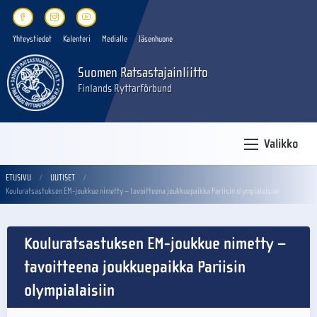
Yhteystiedot
Kalenteri
Medialle
Jäsenhuone
Suomen Ratsastajainliitto
Finlands Ryttarförbund
Valikko
ETUSIVU
UUTISET
Kouluratsastuksen EM-joukkue nimetty – tavoitteena joukkuepaikka Pariisin olympialaisiin
Kouluratsastuksen EM-joukkue nimetty –
tavoitteena joukkuepaikka Pariisin
olympialaisiin