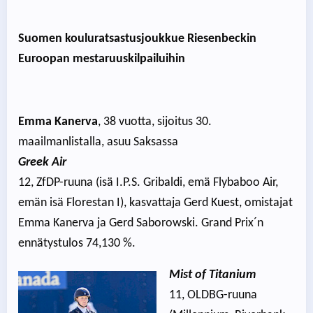
Suomen kouluratsastusjoukkue Riesenbeckin
Euroopan mestaruuskilpailuihin
Emma Kanerva
, 38 vuotta, sijoitus 30.
maailmanlistalla, asuu Saksassa
Greek Air
12, ZfDP-ruuna (isä I.P.S. Gribaldi, emä Flybaboo Air,
emän isä Florestan I), kasvattaja Gerd Kuest, omistajat
Emma Kanerva ja Gerd Saborowski. Grand Prix´n
ennätystulos 74,130 %.
Mist of Titanium
11, OLDBG-ruuna