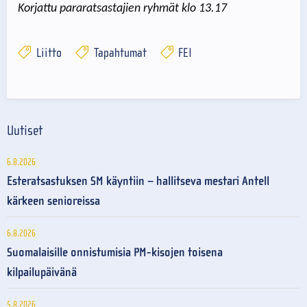
Korjattu pararatsastajien ryhmät klo 13.17
Liitto
Tapahtumat
FEI
Uutiset
6.8.2026
Esteratsastuksen SM käyntiin – hallitseva mestari Antell
kärkeen senioreissa
6.8.2026
Suomalaisille onnistumisia PM-kisojen toisena
kilpailupäivänä
5.8.2026