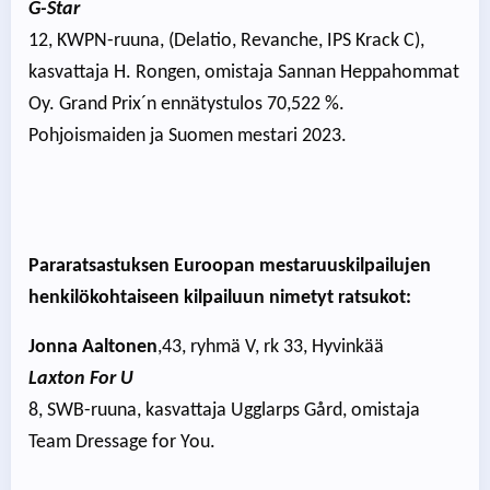
G-Star
12, KWPN-ruuna, (Delatio, Revanche, IPS Krack C),
kasvattaja H. Rongen, omistaja Sannan Heppahommat
Oy. Grand Prix´n ennätystulos 70,522 %.
Pohjoismaiden ja Suomen mestari 2023.
Pararatsastuksen Euroopan mestaruuskilpailujen
henkilökohtaiseen kilpailuun nimetyt ratsukot:
Jonna Aaltonen
,43, ryhmä V, rk 33, Hyvinkää
Laxton For U
8, SWB-ruuna, kasvattaja Ugglarps Gård, omistaja
Team Dressage for You.