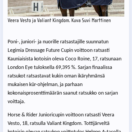
Veera Vesto ja Valiant Kingdom. Kuva Suvi Marttinen
Poni-, juniori- ja nuorille ratsastajille suunnatun
Legimia Dressage Future Cupin voittoon ratsasti
Kauniaisista kotoisin oleva Coco Roine, 17, ratsunaan
London Eye tuloksella 69,395 %. Sarjan finaalissa
ratsukot ratsastavat kukin oman ikäryhmänsä
mukaisen kür-ohjelman, ja parhaan
kokonaisprosenttimäärän saanut ratsukko on sarjan
voittaja.
Horse & Rider Junioricupin voittoon ratsasti Veera
Vesto, 18, ratsulla Valiant Kingdom. Tottijärveltä