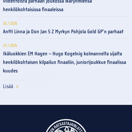
viidentoista parhaan joukossa ikäryhmiensä
henkilökohtaisissa finaaleissa
26.7.2026
Antti Linna ja Don Jan S Z Myrkyn Pohjola Gold GP’n parhaat
25.7.2026
Ikäluokkien EM Hagen – Hugo Kogelnig kolmannelta sijalta
henkilökohtaisen kilpailun finaaliin, juniorijoukkue finaalissa
kuudes
Lisää