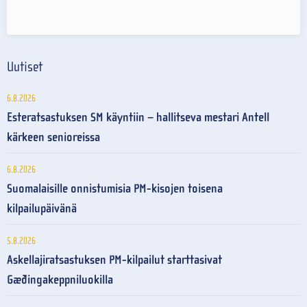
Uutiset
6.8.2026
Esteratsastuksen SM käyntiin – hallitseva mestari Antell
kärkeen senioreissa
6.8.2026
Suomalaisille onnistumisia PM-kisojen toisena
kilpailupäivänä
5.8.2026
Askellajiratsastuksen PM-kilpailut starttasivat
Gæðingakeppniluokilla