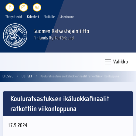
Yhteystiedot
Kalenteri
Medialle
Jäsenhuone
Suomen Ratsastajainliitto
Finlands Ryttarförbund
Valikko
ETUSIVU
UUTISET
Kouluratsastuksen ikäluokkafinaalit ratkottiin viikonloppuna
Kouluratsastuksen ikäluokkafinaalit
ratkottiin viikonloppuna
17.9.2024