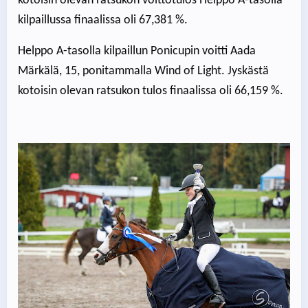
kotoisin olevan ratsukon voittotulos Helppo A-tasolla
kilpaillussa finaalissa oli 67,381 %.
Helppo A-tasolla kilpaillun Ponicupin voitti Aada
Märkälä, 15, ponitammalla Wind of Light. Jyskästä
kotoisin olevan ratsukon tulos finaalissa oli 66,159 %.