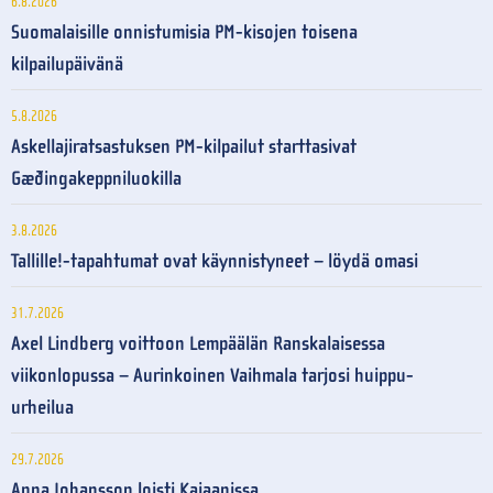
6.8.2026
Suomalaisille onnistumisia PM-kisojen toisena
kilpailupäivänä
5.8.2026
Askellajiratsastuksen PM-kilpailut starttasivat
Gæðingakeppniluokilla
3.8.2026
Tallille!-tapahtumat ovat käynnistyneet – löydä omasi
31.7.2026
Axel Lindberg voittoon Lempäälän Ranskalaisessa
viikonlopussa – Aurinkoinen Vaihmala tarjosi huippu-
urheilua
29.7.2026
Anna Johansson loisti Kajaanissa