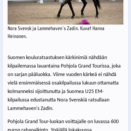
Nora Svensk ja Lammehaven´s Zadin. Kuvat Hanna
Heinonen.
Suomen kouluratsastuksen kärkinimiä nähdään
kilpailemassa lauantaina Pohjola Grand Tourissa, joka
on sarjan pääluokka. Viime vuoden kärkeä ei nähdä
vielä ensimmäisessä osakilpailussa lukuun ottamatta
kolmanneksi sijoittunutta ja Suomea U25 EM-
kilpailussa edustanutta Nora Svenskiä ratsullaan
Lammehaven's Zadin.
Pohjola Grand Tour-luokan voittajalle on luvassa 600
euron rahapalkinto. Ypäjällä lokakuussa