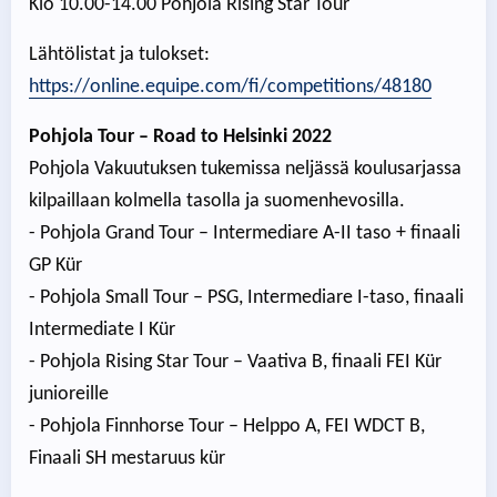
Klo 10.00-14.00 Pohjola Rising Star Tour
Lähtölistat ja tulokset:
https://online.equipe.com/fi/competitions/48180
Pohjola Tour – Road to Helsinki 2022
Pohjola Vakuutuksen tukemissa neljässä koulusarjassa
kilpaillaan kolmella tasolla ja suomenhevosilla.
- Pohjola Grand Tour – Intermediare A-II taso + finaali
GP Kür
- Pohjola Small Tour – PSG, Intermediare I-taso, finaali
Intermediate I Kür
- Pohjola Rising Star Tour – Vaativa B, finaali FEI Kür
junioreille
- Pohjola Finnhorse Tour – Helppo A, FEI WDCT B,
Finaali SH mestaruus kür