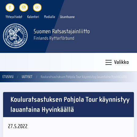
Yhteystiedot
Kalenteri
Medialle
Jäsenhuone
Suomen Ratsastajainliitto
Finlands Ryttarförbund
Valikko
ETUSIVU
UUTISET
Kouluratsastuksen Pohjola Tour käynnistyy lauantaina Hyvinkäällä
Kouluratsastuksen Pohjola Tour käynnistyy
lauantaina Hyvinkäällä
27.5.2022