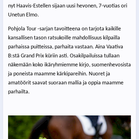
nyt Haavis-Estellen sijaan uusi hevonen, 7-vuotias ori
Unetun Elmo.
Pohjola Tour -sarjan tavoitteena on tarjota kaikille
kansallisen tason ratsukoille mahdollisuus kilpailla
parhaissa puitteissa, parhaita vastaan. Aina Vaativa
B:stä Grand Prix küriin asti. Osakilpailuissa tullaan
näkemään koko ikäryhmiemme kirjo, suomenhevosista
ja poneista maamme kärkipareihin. Nuoret ja
amatöörit saavat suoraan mallia ja oppia maamme
parhailta.