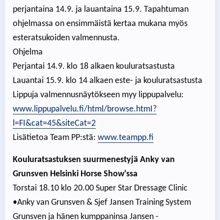
perjantaina 14.9. ja lauantaina 15.9. Tapahtuman
ohjelmassa on ensimmäistä kertaa mukana myös
esteratsukoiden valmennusta.
Ohjelma
Perjantai 14.9. klo 18 alkaen kouluratsastusta
Lauantai 15.9. klo 14 alkaen este- ja kouluratsastusta
Lippuja valmennusnäytökseen myy lippupalvelu:
www.lippupalvelu.fi/html/browse.htmI?
l=FI&cat=45&siteCat=2
Lisätietoa Team PP:stä:
www.teampp.fi
Kouluratsastuksen suurmenestyjä Anky van
Grunsven Helsinki Horse Show'ssa
Torstai 18.10 klo 20.00 Super Star Dressage Clinic
•Anky van Grunsven & Sjef Jansen Training System
Grunsven ja hänen kumppaninsa Jansen -