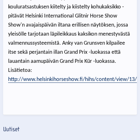
kouluratsastuksen kiitelty ja kiistelty kohukaksikko -
pitävät Helsinki International Glitnir Horse Show
Show'n avajaispäivän iltana erillisen näytöksen, jossa
yleisölle tarjotaan läpileikkaus kaksikon menestyvästä
valmennussysteemistä. Anky van Grunsven kilpailee
itse sekä perjantain illan Grand Prix -luokassa että
lauantain aamupäivän Grand Prix Kür -luokassa.
Lisätietoa:
http://www.helsinkihorseshow.fi/hihs/content/view/13/33
Uutiset