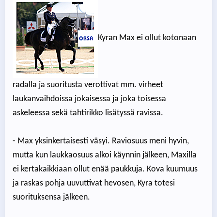
Kyran Max ei ollut kotonaan
radalla ja suoritusta verottivat mm. virheet
laukanvaihdoissa jokaisessa ja joka toisessa
askeleessa sekä tahtirikko lisätyssä ravissa.
- Max yksinkertaisesti väsyi. Raviosuus meni hyvin,
mutta kun laukkaosuus alkoi käynnin jälkeen, Maxilla
ei kertakaikkiaan ollut enää paukkuja. Kova kuumuus
ja raskas pohja uuvuttivat hevosen, Kyra totesi
suorituksensa jälkeen.