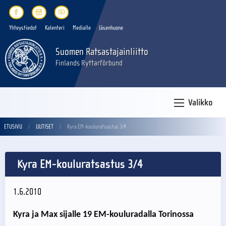
Yhteystiedot
Kalenteri
Medialle
Jäsenhuone
Suomen Ratsastajainliitto
Finlands Ryttarförbund
Valikko
ETUSIVU
UUTISET
Kyra EM-kouluratsastus 3/4
Kyra EM-kouluratsastus 3/4
1.6.2010
Kyra ja Max sijalle 19 EM-kouluradalla Torinossa