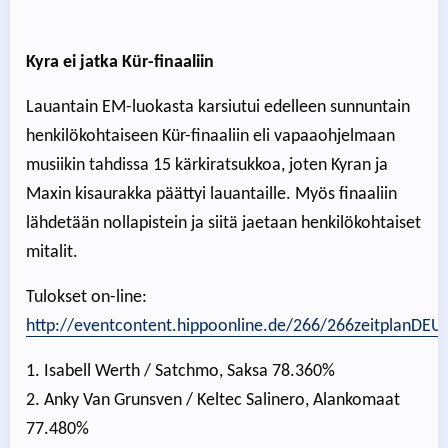
Kyra ei jatka Kür-finaaliin
Lauantain EM-luokasta karsiutui edelleen sunnuntain
henkilökohtaiseen Kür-finaaliin eli vapaaohjelmaan
musiikin tahdissa 15 kärkiratsukkoa, joten Kyran ja
Maxin kisaurakka päättyi lauantaille. Myös finaaliin
lähdetään nollapistein ja siitä jaetaan henkilökohtaiset
mitalit.
Tulokset on-line:
http://eventcontent.hippoonline.de/266/266zeitplanDEU
1. Isabell Werth / Satchmo, Saksa 78.360%
2. Anky Van Grunsven / Keltec Salinero, Alankomaat
77.480%