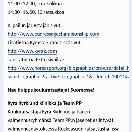
11.00 -12.00, 5 ratsukkoa
14.30 -16.00, 10 ratsukkoa
Kilpailun järjestäjän sivut:
http://www.eudressagechampionship.com
Lisätietoa Kyrasta - omat kotisivut:
http://www.kyrak.com
Taustatietoa FEI:n sivuilta:
http://www.horsesport.org/biographies/browse/detail.h
sub=biographies&active=biographies1&rider_id=10011478
Näe huippukouluratsastajat Suomessa!
Kyra Kyrklund klinikka ja Team PP
Kouluratsastaja Kyra Kyrklund ja hänen
valmennusryhmänsä Team PP:n jäsenet esiintyvät
valmennusnäytöksessä Ruskeasuon ratsastushallissa