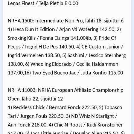
Lenas Finest / Teija Pietila E 0.00
NRHA 1500: Intermediate Non Pro, lähti 18, sijoittui 6
1) Hesa Dun It Edition / Arjan Vd Watering 142.50, 2)
Smoking Kills / Fenna Elzinga 141.00§b, 3) Pride Of
Pecos / Ingrid H De Pus 140.50, 4) CB Custom Junior /
Ingrid Vermeiren 138.50, 5) Sashimi / Jessica Sternberg
138.00, 6) Wheeling Eldorado / Cecilie Haldammen
137.00,16) Two Eyed Bueno Jac / Jutta Kontio 115.00
NRHA 11003: NRHA European Affiliate Championship
Open, lähti 22, sijoittui 12
1) Reckless Chick / Bernard Fonck 222.50, 2) Tabasco
Tari / Jurgen Pouls 220.50, 3) ND Whiz N Starlight /
Ann Fonck 218.00, 4) Chic N Roost / Rudi Kronsteiner
217.00, 5) Jacs Little Sunrise / Douglas Allen 215.50, 6)