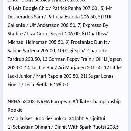
3) Ruf Deal / Jessica Winberg 208.00
4) Lets Boogie Chic / Patrick Penha 207.00 , 5) Mr
Desperados Sam / Patricia Escoda 206.50, 5) RTR
Caliente / Ulf Andersson 206.50, 7) Expresso By
Starlite / Liza Groot Severt 206.00, 8) Dual Kiss/
Michael Heineman 205.50, 9) Frostaniac Dun It /
Sabine Sartena 205.00, 10) Gigi Spin/ Charlotte
Tardrup 203.50, 13 German Peppy Train / Olli Liljegren
202.00, 14 Jac Ice Bar / Ari Marjanen 201.50, 17 Little
Jacki Junior / Mari Rapola 200.50, 21) Sugar Lenas
Finest / Teija Pietila E 198.00
NRHA 53003: NRHA European Affiliate Championship
Rookie
EM aikuiset , Rookie-luokka, 34 lähti 9 sijoittui
1) Sebastian Ohman / Dinnit With Spark Ruotsi 208,5