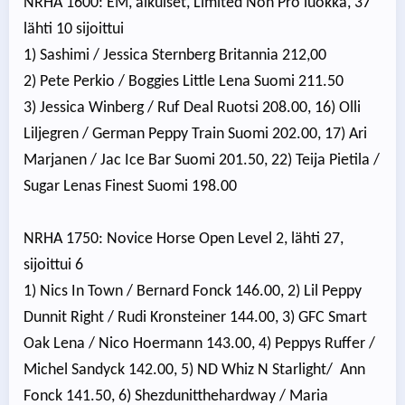
NRHA 1600: EM, aikuiset, Limited Non Pro luokka, 37
lähti 10 sijoittui
1) Sashimi / Jessica Sternberg Britannia 212,00
2) Pete Perkio / Boggies Little Lena Suomi 211.50
3) Jessica Winberg / Ruf Deal Ruotsi 208.00, 16) Olli
Liljegren / German Peppy Train Suomi 202.00, 17) Ari
Marjanen / Jac Ice Bar Suomi 201.50, 22) Teija Pietila /
Sugar Lenas Finest Suomi 198.00
NRHA 1750: Novice Horse Open Level 2, lähti 27,
sijoittui 6
1) Nics In Town / Bernard Fonck 146.00, 2) Lil Peppy
Dunnit Right / Rudi Kronsteiner 144.00, 3) GFC Smart
Oak Lena / Nico Hoermann 143.00, 4) Peppys Ruffer /
Michel Sandyck 142.00, 5) ND Whiz N Starlight/ Ann
Fonck 141.50, 6) Shezdunitthehardway / Maria