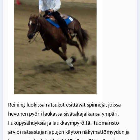
Reining-luokissa ratsukot esittävät spinnejä, joissa
hevonen pyörii laukassa sisätakajalkansa ympäri,
liukupysähdyksiä ja laukkaympyröitä. Tuomaristo
arvioi ratsastajan apujen käytön näkymättömyyden ja