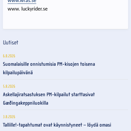
www.wras.se
www. luckyrider.se
Uutiset
6.8.2026
Suomalaisille onnistumisia PM-kisojen toisena
kilpailupäivänä
5.8.2026
Askellajiratsastuksen PM-kilpailut starttasivat
Gæðingakeppniluokilla
3.8.2026
Tallille!-tapahtumat ovat käynnistyneet – löydä omasi