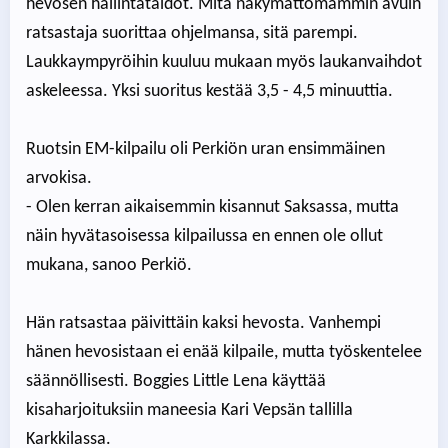
hevosen hallintataidot. Mitä näkymättömämmin avuin
ratsastaja suorittaa ohjelmansa, sitä parempi.
Laukkaympyröihin kuuluu mukaan myös laukanvaihdot
askeleessa. Yksi suoritus kestää 3,5 - 4,5 minuuttia.
Ruotsin EM-kilpailu oli Perkiön uran ensimmäinen
arvokisa.
- Olen kerran aikaisemmin kisannut Saksassa, mutta
näin hyvätasoisessa kilpailussa en ennen ole ollut
mukana, sanoo Perkiö.
Hän ratsastaa päivittäin kaksi hevosta. Vanhempi
hänen hevosistaan ei enää kilpaile, mutta työskentelee
säännöllisesti. Boggies Little Lena käyttää
kisaharjoituksiin maneesia Kari Vepsän tallilla
Karkkilassa.