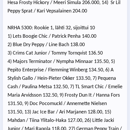
Hesa Frosty Hickory / Meeri Simula 206.000, 14) Sr Lil
Peppy Sprat / Kari Vepsalainen 204.00
NRHA 5300: Rookie 1, lähti 32, sijoittui 10
1) Lets Boogie Chic / Patrick Penha 140.00
2) Blue Dry Peppy / Line Bach 138.00
3) Crims Cat Junior / Tommy Tornqvist 136.50
4) Majors Terminator / Nympha Minnaar 135.50, 5)
Pepito Enterprise / Flemming Winberg 134.50, 6) A
Stylish Gallo / Hein-Pieter Okker 133.50, 7) Pequena
Cash / Paulina Metsa 132.50, 7) TL Smart Chic / Emelie
Maria Arvidsson 132.50, 9) Frosty Dun It / Hanna Fors
131.50, 9) Doc Pocomuckl / Annemette Nielsen
131.50, 13) Jac Ice Bar / Ari Marjanen 128.00, 15)
Mahdan / Tiina Ylitalo-Haka 127.00, 26) Little Jacki
Junior / Mari Rapola 118.00, 27) German Peppy Train /