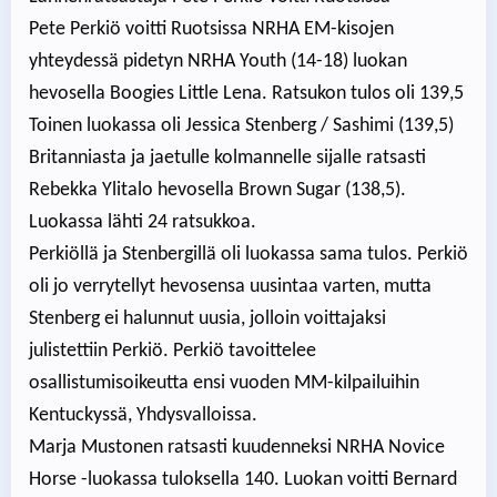
Pete Perkiö voitti Ruotsissa NRHA EM-kisojen
yhteydessä pidetyn NRHA Youth (14-18) luokan
hevosella Boogies Little Lena. Ratsukon tulos oli 139,5
Toinen luokassa oli Jessica Stenberg / Sashimi (139,5)
Britanniasta ja jaetulle kolmannelle sijalle ratsasti
Rebekka Ylitalo hevosella Brown Sugar (138,5).
Luokassa lähti 24 ratsukkoa.
Perkiöllä ja Stenbergillä oli luokassa sama tulos. Perkiö
oli jo verrytellyt hevosensa uusintaa varten, mutta
Stenberg ei halunnut uusia, jolloin voittajaksi
julistettiin Perkiö. Perkiö tavoittelee
osallistumisoikeutta ensi vuoden MM-kilpailuihin
Kentuckyssä, Yhdysvalloissa.
Marja Mustonen ratsasti kuudenneksi NRHA Novice
Horse -luokassa tuloksella 140. Luokan voitti Bernard