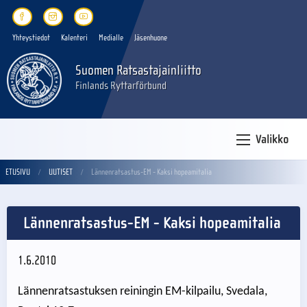
Yhteystiedot
Kalenteri
Medialle
Jäsenhuone
Suomen Ratsastajainliitto
Finlands Ryttarförbund
Valikko
ETUSIVU
UUTISET
Lännenratsastus-EM - Kaksi hopeamitalia
Lännenratsastus-EM - Kaksi hopeamitalia
1.6.2010
Lännenratsastuksen reiningin EM-kilpailu, Svedala,