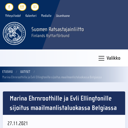
Yhteystiedot
Kalenteri
Medialle
Jäsenhuone
Suomen Ratsastajainliitto
Finlands Ryttarförbund
Valikko
ETUSIVU
UUTISET
Marina Ehrnroothille ja Evli Ellingtonille sijoitus maailmanlistaluokassa Belgiassa
Marina Ehrnroothille ja Evli Ellingtonille
sijoitus maailmanlistaluokassa Belgiassa
27.11.2021