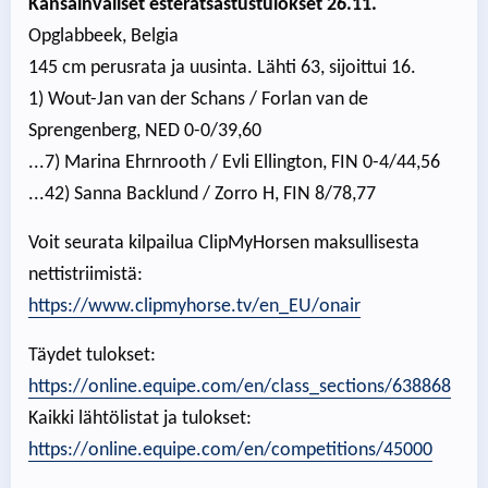
Kansainväliset esteratsastustulokset 26.11.
Opglabbeek, Belgia
145 cm perusrata ja uusinta. Lähti 63, sijoittui 16.
1) Wout-Jan van der Schans / Forlan van de
Sprengenberg, NED 0-0/39,60
...7) Marina Ehrnrooth / Evli Ellington, FIN 0-4/44,56
...42) Sanna Backlund / Zorro H, FIN 8/78,77
Voit seurata kilpailua ClipMyHorsen maksullisesta
nettistriimistä:
https://www.clipmyhorse.tv/en_EU/onair
Täydet tulokset:
https://online.equipe.com/en/class_sections/638868
Kaikki lähtölistat ja tulokset:
https://online.equipe.com/en/competitions/45000