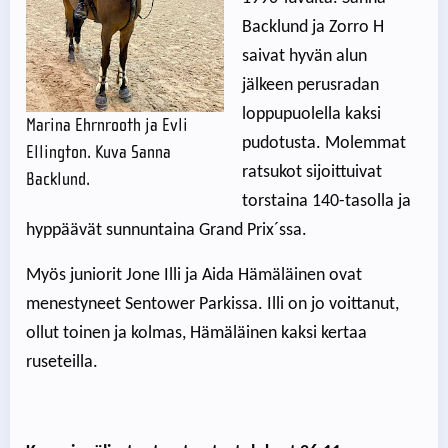
Backlund ja Zorro H
saivat hyvän alun
jälkeen perusradan
loppupuolella kaksi
Marina Ehrnrooth ja Evli
pudotusta. Molemmat
Ellington. Kuva Sanna
ratsukot sijoittuivat
Backlund.
torstaina 140-tasolla ja
hyppäävät sunnuntaina Grand Prix´ssa.
Myös juniorit Jone Illi ja Aida Hämäläinen ovat
menestyneet Sentower Parkissa. Illi on jo voittanut,
ollut toinen ja kolmas, Hämäläinen kaksi kertaa
ruseteilla.