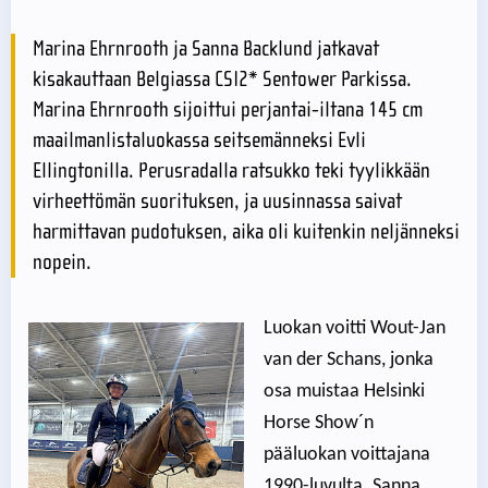
Marina Ehrnrooth ja Sanna Backlund jatkavat
kisakauttaan Belgiassa CSI2* Sentower Parkissa.
Marina Ehrnrooth sijoittui perjantai-iltana 145 cm
maailmanlistaluokassa seitsemänneksi Evli
Ellingtonilla. Perusradalla ratsukko teki tyylikkään
virheettömän suorituksen, ja uusinnassa saivat
harmittavan pudotuksen, aika oli kuitenkin neljänneksi
nopein.
Luokan voitti Wout-Jan
van der Schans, jonka
osa muistaa Helsinki
Horse Show´n
pääluokan voittajana
1990-luvulta. Sanna