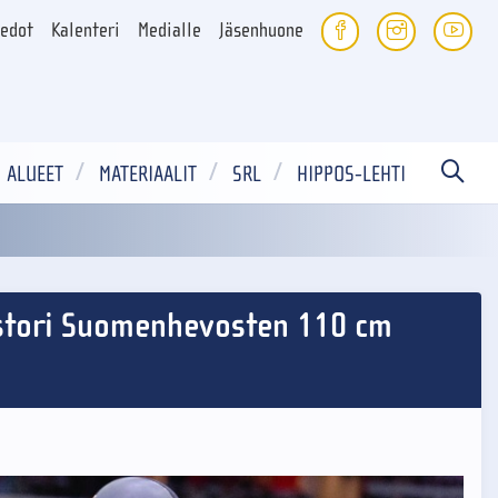
iedot
Kalenteri
Medialle
Jäsenhuone
ALUEET
MATERIAALIT
SRL
HIPPOS-LEHTI
estori Suomenhevosten 110 cm