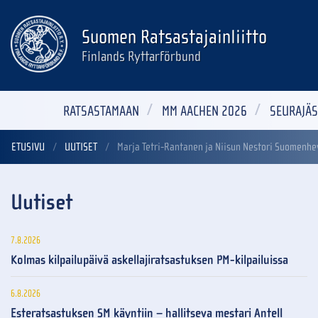
Suomen Ratsastajainliitto
Finlands Ryttarförbund
RATSASTAMAAN
MM AACHEN 2026
SEURAJÄS
ETUSIVU
UUTISET
Marja Tetri-Rantanen ja Niisun Nestori Suomenhe
Uutiset
7.8.2026
Kolmas kilpailupäivä askellajiratsastuksen PM-kilpailuissa
6.8.2026
Esteratsastuksen SM käyntiin – hallitseva mestari Antell