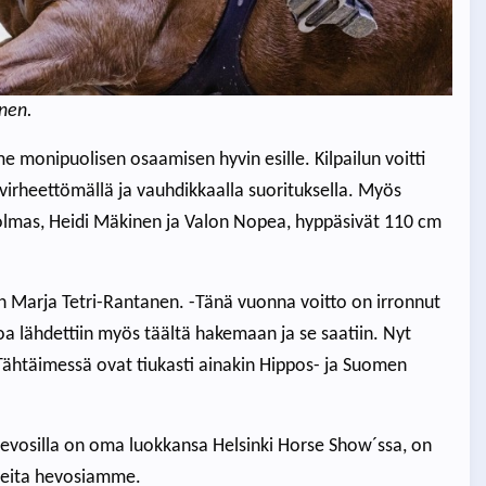
onen.
monipuolisen osaamisen hyvin esille. Kilpailun voitti
virheettömällä ja vauhdikkaalla suorituksella. Myös
ä kolmas, Heidi Mäkinen ja Valon Nopea, hyppäsivät 110 cm
n Marja Tetri-Rantanen. -Tänä vuonna voitto on irronnut
oa lähdettiin myös täältä hakemaan ja se saatiin. Nyt
 Tähtäimessä ovat tiukasti ainakin Hippos- ja Suomen
nhevosilla on oma luokkansa Helsinki Horse Show´ssa, on
eita hevosiamme.