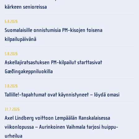
kärkeen senioreissa
6.8.2026
Suomalaisille onnistumisia PM-kisojen toisena
kilpailupäivänä
5.8.2026
Askellajiratsastuksen PM-kilpailut starttasivat
Gæðingakeppniluokilla
3.8.2026
Tallille!-tapahtumat ovat käynnistyneet – löydä omasi
31.7.2026
Axel Lindberg voittoon Lempäälän Ranskalaisessa
viikonlopussa – Aurinkoinen Vaihmala tarjosi huippu-
urheilua