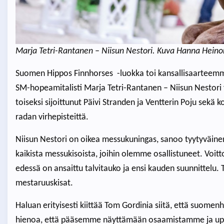
Marja Tetri-Rantanen – Niisun Nestori. Kuva Hanna Hein
Suomen Hippos Finnhorses -luokka toi kansallisaarteemme 
SM-hopeamitalisti Marja Tetri-Rantanen – Niisun Nestori 
toiseksi sijoittunut Päivi Stranden ja Ventterin Poju sek
radan virhepisteittä.
Niisun Nestori on oikea messukuningas, sanoo tyytyväine
kaikista messukisoista, joihin olemme osallistuneet. Voitt
edessä on ansaittu talvitauko ja ensi kauden suunnittelu.
mestaruuskisat.
Haluan erityisesti kiittää Tom Gordinia siitä, että suome
hienoa, että pääsemme näyttämään osaamistamme ja up