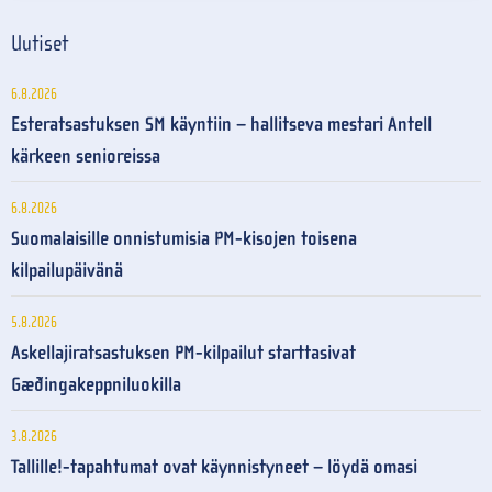
Uutiset
6.8.2026
Esteratsastuksen SM käyntiin – hallitseva mestari Antell
kärkeen senioreissa
6.8.2026
Suomalaisille onnistumisia PM-kisojen toisena
kilpailupäivänä
5.8.2026
Askellajiratsastuksen PM-kilpailut starttasivat
Gæðingakeppniluokilla
3.8.2026
Tallille!-tapahtumat ovat käynnistyneet – löydä omasi