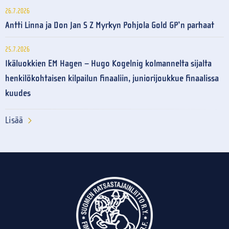
26.7.2026
Antti Linna ja Don Jan S Z Myrkyn Pohjola Gold GP’n parhaat
25.7.2026
Ikäluokkien EM Hagen – Hugo Kogelnig kolmannelta sijalta
henkilökohtaisen kilpailun finaaliin, juniorijoukkue finaalissa
kuudes
Lisää