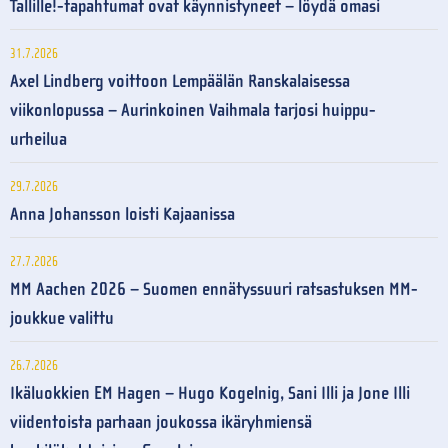
Tallille!-tapahtumat ovat käynnistyneet – löydä omasi
31.7.2026
Axel Lindberg voittoon Lempäälän Ranskalaisessa
viikonlopussa – Aurinkoinen Vaihmala tarjosi huippu-
urheilua
29.7.2026
Anna Johansson loisti Kajaanissa
27.7.2026
MM Aachen 2026 – Suomen ennätyssuuri ratsastuksen MM-
joukkue valittu
26.7.2026
Ikäluokkien EM Hagen – Hugo Kogelnig, Sani Illi ja Jone Illi
viidentoista parhaan joukossa ikäryhmiensä