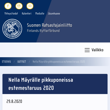
Yhteystiedot
Kalenteri
Medialle
Jäsenhuone
Suomen Ratsastajainliitto
Finlands Ryttarförbund
Valikko
ETUSIVU
UUTISET
Nella Mäyrälle pikkuponeissa estemestaruus 2020
Nella Mäyrälle pikkuponeissa
estemestaruus 2020
29.8.2020