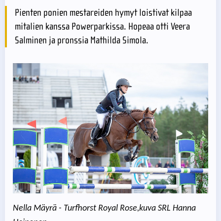
Pienten ponien mestareiden hymyt loistivat kilpaa
mitalien kanssa Powerparkissa. Hopeaa otti Veera
Salminen ja pronssia Mathilda Simola.
Nella Mäyrä - Turfhorst Royal Rose,kuva SRL Hanna