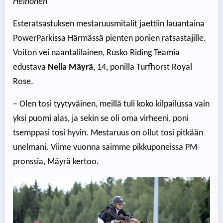
Heinonen
Esteratsastuksen mestaruusmitalit jaettiin lauantaina
PowerParkissa Härmässä pienten ponien ratsastajille.
Voiton vei naantalilainen, Rusko Riding Teamia
edustava
Nella Mäyrä
, 14, ponilla Turfhorst Royal
Rose.
– Olen tosi tyytyväinen, meillä tuli koko kilpailussa vain
yksi puomi alas, ja sekin se oli oma virheeni, poni
tsemppasi tosi hyvin. Mestaruus on ollut tosi pitkään
unelmani. Viime vuonna saimme pikkuponeissa PM-
pronssia, Mäyrä kertoo.