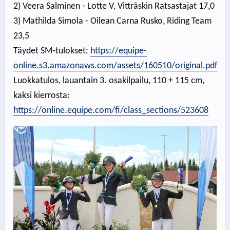
2) Veera Salminen - Lotte V, Vittrãskin Ratsastajat 17,0
3) Mathilda Simola - Oilean Carna Rusko, Riding Team
23,5
Täydet SM-tulokset:
https://equipe-
online.s3.amazonaws.com/assets/160510/original.pdf
Luokkatulos, lauantain 3. osakilpailu, 110 + 115 cm,
kaksi kierrosta:
https://online.equipe.com/fi/class_sections/523608