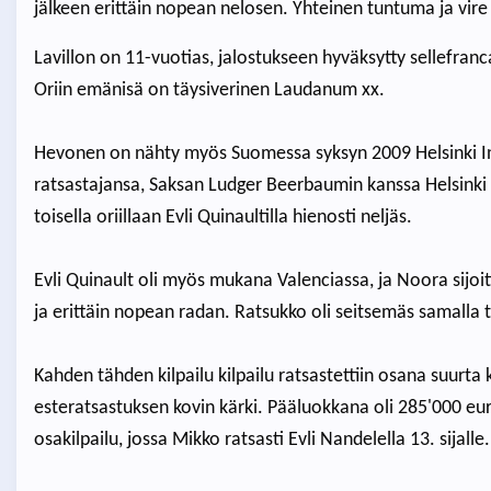
jälkeen erittäin nopean nelosen. Yhteinen tuntuma ja vire
Lavillon on 11-vuotias, jalostukseen hyväksytty sellefranc
Oriin emänisä on täysiverinen Laudanum xx.
Hevonen on nähty myös Suomessa syksyn 2009 Helsinki Int
ratsastajansa, Saksan Ludger Beerbaumin kanssa Helsinki 
toisella oriillaan Evli Quinaultilla hienosti neljäs.
Evli Quinault oli myös mukana Valenciassa, ja Noora sijoit
ja erittäin nopean radan. Ratsukko oli seitsemäs samalla 
Kahden tähden kilpailu kilpailu ratsastettiin osana suurta k
esteratsastuksen kovin kärki. Pääluokkana oli 285'000 eu
osakilpailu, jossa Mikko ratsasti Evli Nandelella 13. sijalle.