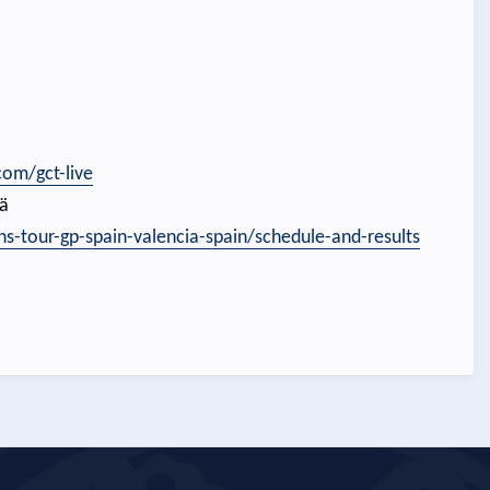
om/gct-live
ä
-tour-gp-spain-valencia-spain/schedule-and-results