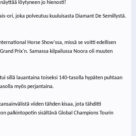
 näyttää löytyneen jo hienosti!
ais-ori, joka polveutuu kuuluisasta Diamant De Semillystä.
ernational Horse Show'ssa, missä se voitti edellisen
Grand Prix'n. Samassa kilpailussa Noora oli muuten
tui sillä lauantaina toiseksi 140-tasolla hypäten puhtaan
tasolla myös perjantaina.
ansainvälistä viiden tähden kisaa, jota tähditti
ron palkintopotin sisältävä Global Champions Tourin