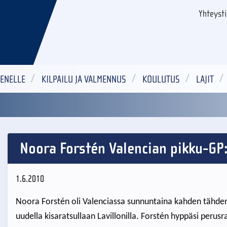
Yhteyst
ENELLE
KILPAILU JA VALMENNUS
KOULUTUS
LAJIT
a
Noora Forstén Valencian pikku-GP:n
1.6.2010
Noora Forstén oli Valenciassa sunnuntaina kahden tähden 
uudella kisaratsullaan Lavillonilla. Forstén hyppäsi peru