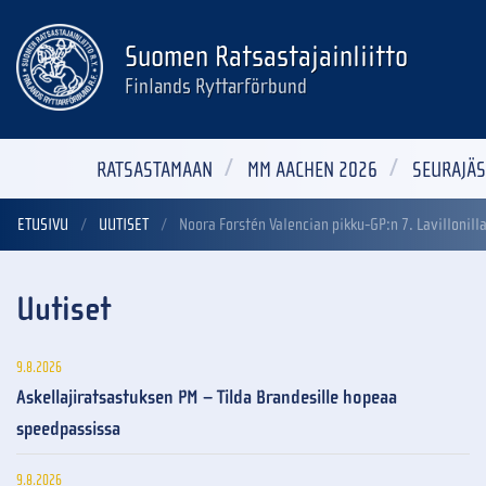
Suomen Ratsastajainliitto
Finlands Ryttarförbund
RATSASTAMAAN
MM AACHEN 2026
SEURAJÄS
ETUSIVU
UUTISET
Noora Forstén Valencian pikku-GP:n 7. Lavillonill
Uutiset
9.8.2026
Askellajiratsastuksen PM – Tilda Brandesille hopeaa
speedpassissa
9.8.2026