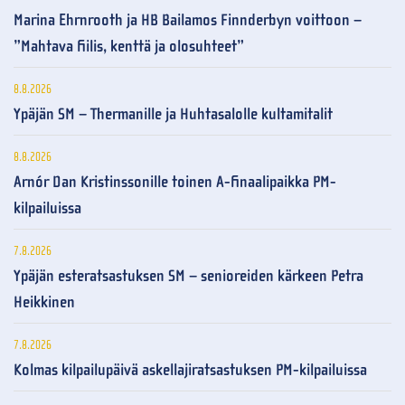
Marina Ehrnrooth ja HB Bailamos Finnderbyn voittoon –
”Mahtava fiilis, kenttä ja olosuhteet”
8.8.2026
Ypäjän SM – Thermanille ja Huhtasalolle kultamitalit
8.8.2026
Arnór Dan Kristinssonille toinen A-finaalipaikka PM-
kilpailuissa
7.8.2026
Ypäjän esteratsastuksen SM – senioreiden kärkeen Petra
Heikkinen
7.8.2026
Kolmas kilpailupäivä askellajiratsastuksen PM-kilpailuissa