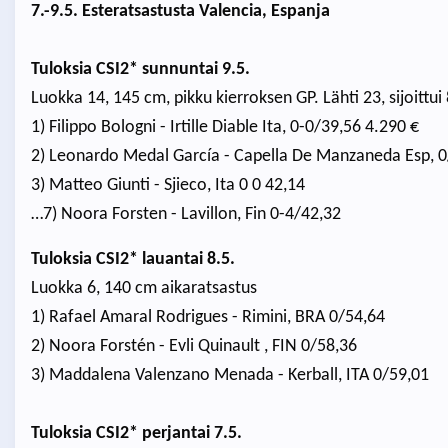
7.-9.5. Esteratsastusta Valencia, Espanja
Tuloksia CSI2* sunnuntai 9.5.
Luokka 14, 145 cm, pikku kierroksen GP. Lähti 23, sijoittui 
1) Filippo Bologni - Irtille Diable Ita, 0-0/39,56 4.290 €
2) Leonardo Medal García - Capella De Manzaneda Esp, 0
3) Matteo Giunti - Sjieco, Ita 0 0 42,14
…7) Noora Forsten - Lavillon, Fin 0-4/42,32
Tuloksia CSI2* lauantai 8.5.
Luokka 6, 140 cm aikaratsastus
1) Rafael Amaral Rodrigues - Rimini, BRA 0/54,64
2) Noora Forstén - Evli Quinault , FIN 0/58,36
3) Maddalena Valenzano Menada - Kerball, ITA 0/59,01
Tuloksia CSI2* perjantai 7.5.