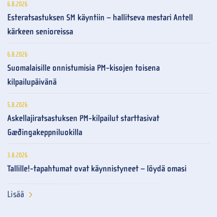
6.8.2026
Esteratsastuksen SM käyntiin – hallitseva mestari Antell
kärkeen senioreissa
6.8.2026
Suomalaisille onnistumisia PM-kisojen toisena
kilpailupäivänä
5.8.2026
Askellajiratsastuksen PM-kilpailut starttasivat
Gæðingakeppniluokilla
3.8.2026
Tallille!-tapahtumat ovat käynnistyneet – löydä omasi
Lisää