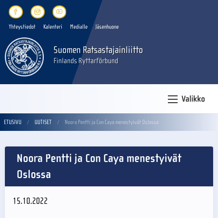
Yhteystiedot
Kalenteri
Medialle
Jäsenhuone
Suomen Ratsastajainliitto
Finlands Ryttarförbund
Valikko
ETUSIVU
UUTISET
Noora Pentti ja Con Caya menestyivät Oslossa
Noora Pentti ja Con Caya menestyivät
Oslossa
15.10.2022