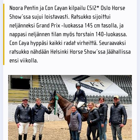
Noora Pentin ja Con Cayan kilpailu CSI2* Oslo Horse
Show´ssa sujui loistavasti. Ratsukko sijoittui
neljänneksi Grand Prix -luokassa 145 cm tasolla, ja
nappasi neljännen tilan myös torstain 140-luokassa.
Con Caya hyppäsi kaikki radat virheittä. Seuraavaksi
ratsukko nähdään Helsinki Horse Show´ssa Jäähallissa
ensi viikolla.