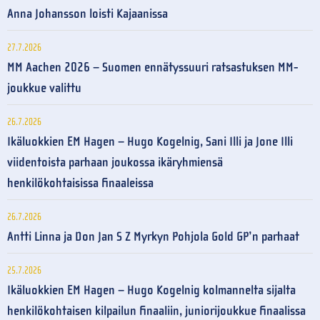
Anna Johansson loisti Kajaanissa
27.7.2026
MM Aachen 2026 – Suomen ennätyssuuri ratsastuksen MM-
joukkue valittu
26.7.2026
Ikäluokkien EM Hagen – Hugo Kogelnig, Sani Illi ja Jone Illi
viidentoista parhaan joukossa ikäryhmiensä
henkilökohtaisissa finaaleissa
26.7.2026
Antti Linna ja Don Jan S Z Myrkyn Pohjola Gold GP’n parhaat
25.7.2026
Ikäluokkien EM Hagen – Hugo Kogelnig kolmannelta sijalta
henkilökohtaisen kilpailun finaaliin, juniorijoukkue finaalissa