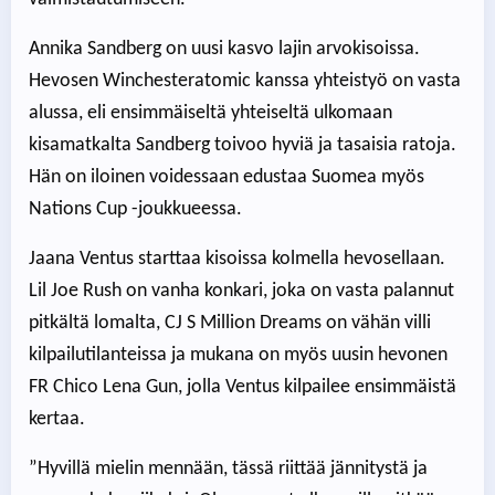
Annika Sandberg on uusi kasvo lajin arvokisoissa.
Hevosen Winchesteratomic kanssa yhteistyö on vasta
alussa, eli ensimmäiseltä yhteiseltä ulkomaan
kisamatkalta Sandberg toivoo hyviä ja tasaisia ratoja.
Hän on iloinen voidessaan edustaa Suomea myös
Nations Cup -joukkueessa.
Jaana Ventus starttaa kisoissa kolmella hevosellaan.
Lil Joe Rush on vanha konkari, joka on vasta palannut
pitkältä lomalta, CJ S Million Dreams on vähän villi
kilpailutilanteissa ja mukana on myös uusin hevonen
FR Chico Lena Gun, jolla Ventus kilpailee ensimmäistä
kertaa.
”Hyvillä mielin mennään, tässä riittää jännitystä ja