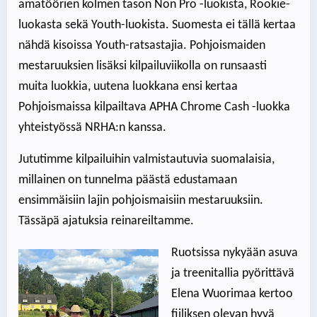
amatöörien kolmen tason Non Pro -luokista, Rookie-
luokasta sekä Youth-luokista. Suomesta ei tällä kertaa
nähdä kisoissa Youth-ratsastajia. Pohjoismaiden
mestaruuksien lisäksi kilpailuviikolla on runsaasti
muita luokkia, uutena luokkana ensi kertaa
Pohjoismaissa kilpailtava APHA Chrome Cash -luokka
yhteistyössä NRHA:n kanssa.
Jututimme kilpailuihin valmistautuvia suomalaisia,
millainen on tunnelma päästä edustamaan
ensimmäisiin lajin pohjoismaisiin mestaruuksiin.
Tässäpä ajatuksia reinareiltamme.
Ruotsissa nykyään asuva
ja treenitallia pyörittävä
Elena Wuorimaa kertoo
fiiliksen olevan hyvä