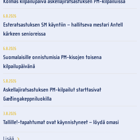
Kolmas kilpailupäivä askellajiratsastuksen PM-kilpailuissa
6.8.2026
Esteratsastuksen SM käyntiin – hallitseva mestari Antell
kärkeen senioreissa
6.8.2026
Suomalaisille onnistumisia PM-kisojen toisena
kilpailupäivänä
5.8.2026
Askellajiratsastuksen PM-kilpailut starttasivat
Gæðingakeppniluokilla
3.8.2026
Tallille!-tapahtumat ovat käynnistyneet – löydä omasi
Lisää