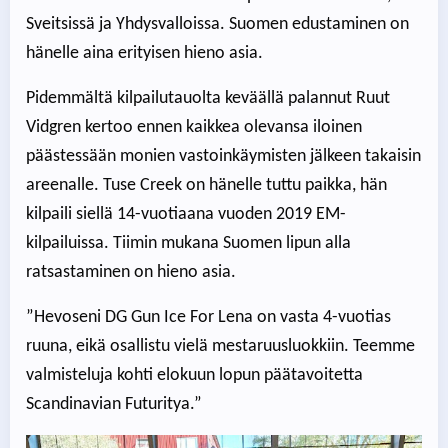
Sveitsissä ja Yhdysvalloissa. Suomen edustaminen on
hänelle aina erityisen hieno asia.
Pidemmältä kilpailutauolta keväällä palannut Ruut
Vidgren kertoo ennen kaikkea olevansa iloinen
päästessään monien vastoinkäymisten jälkeen takaisin
areenalle. Tuse Creek on hänelle tuttu paikka, hän
kilpaili siellä 14-vuotiaana vuoden 2019 EM-
kilpailuissa. Tiimin mukana Suomen lipun alla
ratsastaminen on hieno asia.
”Hevoseni DG Gun Ice For Lena on vasta 4-vuotias
ruuna, eikä osallistu vielä mestaruusluokkiin. Teemme
valmisteluja kohti elokuun lopun päätavoitetta
Scandinavian Futuritya.”