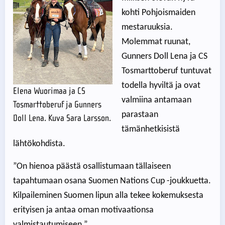
kohti Pohjoismaiden
mestaruuksia.
Molemmat ruunat,
Gunners Doll Lena ja CS
Tosmarttoberuf tuntuvat
todella hyviltä ja ovat
Elena Wuorimaa ja CS
valmiina antamaan
Tosmarttoberuf ja Gunners
parastaan
Doll Lena. Kuva Sara Larsson.
tämänhetkisistä
lähtökohdista.
”On hienoa päästä osallistumaan tällaiseen
tapahtumaan osana Suomen Nations Cup -joukkuetta.
Kilpaileminen Suomen lipun alla tekee kokemuksesta
erityisen ja antaa oman motivaationsa
valmistautumiseen.”