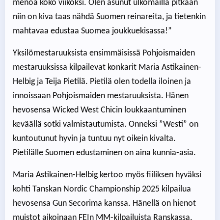
menoa koko viikoksi. Olen asunut ulkomailla pitkään
niin on kiva taas nähdä Suomen reinareita, ja tietenkin
mahtavaa edustaa Suomea joukkuekisassa!”
Yksilömestaruuksista ensimmäisissä Pohjoismaiden
mestaruuksissa kilpailevat konkarit Maria Astikainen-
Helbig ja Teija Pietilä. Pietilä olen todella iloinen ja
innoissaan Pohjoismaiden mestaruuksista. Hänen
hevosensa Wicked West Chicin loukkaantuminen
keväällä sotki valmistautumista. Onneksi ”Westi” on
kuntoutunut hyvin ja tuntuu nyt oikein kivalta.
Pietilälle Suomen edustaminen on aina kunnia-asia.
Maria Astikainen-Helbig kertoo myös fiiliksen hyväksi
kohti Tanskan Nordic Championship 2025 kilpailua
hevosensa Gun Secorima kanssa. Hänellä on hienot
muistot aikoinaan FEIn MM-kilpailuista Ranskassa,