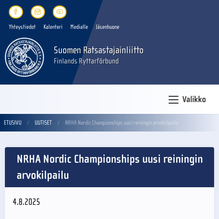
Yhteystiedot
Kalenteri
Medialle
Jäsenhuone
Suomen Ratsastajainliitto
Finlands Ryttarförbund
Valikko
ETUSIVU
UUTISET
NRHA Nordic Championships uusi reiningin arvokilpailu
NRHA Nordic Championships uusi reiningin
arvokilpailu
4.8.2025