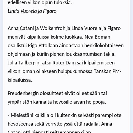
edellisen viikonlopun tuloksia.
Linda Vuorela ja Figaro.
Anna Catani ja Wolkenfroh ja Linda Vuorela ja Figaro
menivät kilpailuissa kolme luokkaa. Nea Boman
osallistui Rigolettollaan ainoastaan henkilökohtaiseen
ohjelmaan ja küriin pienen loukkaantumisen takia.
Julia Tallbergin ratsu Ruter Dam sai kilpailemiseen
viikon loman ollakseen huippukunnossa Tanskan PM-
kilpailuissa.
Freudenbergin olosuhteet eivät olleet sään tai
ympäristön kannalta hevosille aivan helppoja.
- Mielestäni kaikilla oli kuitenkin selvästi parempi ote
hevoseensa sekä verryttelyssä että radalla. Anna
Catani otti hienosti seitsemännen sijan