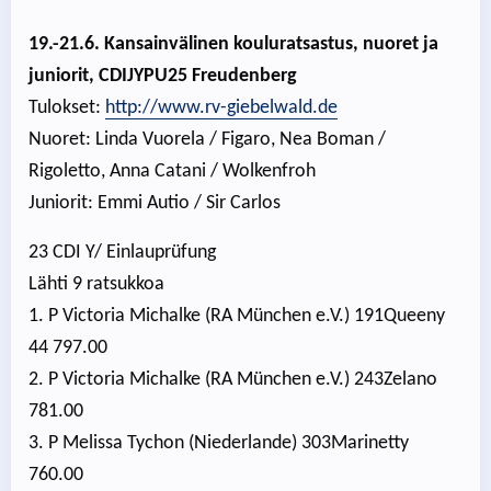
19.-21.6. Kansainvälinen kouluratsastus, nuoret ja
juniorit, CDIJYPU25 Freudenberg
Tulokset:
http://www.rv-giebelwald.de
Nuoret: Linda Vuorela / Figaro, Nea Boman /
Rigoletto, Anna Catani / Wolkenfroh
Juniorit: Emmi Autio / Sir Carlos
23 CDI Y/ Einlauprüfung
Lähti 9 ratsukkoa
1. P Victoria Michalke (RA München e.V.) 191Queeny
44 797.00
2. P Victoria Michalke (RA München e.V.) 243Zelano
781.00
3. P Melissa Tychon (Niederlande) 303Marinetty
760.00