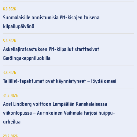
6.8.2026
Suomalaisille onnistumisia PM-kisojen toisena
kilpailupäivänä
5.8.2026
Askellajiratsastuksen PM-kilpailut starttasivat
Gæðingakeppniluokilla
3.8.2026
Tallille!-tapahtumat ovat käynnistyneet – löydä omasi
31.7.2026
Axel Lindberg voittoon Lempäälän Ranskalaisessa
viikonlopussa – Aurinkoinen Vaihmala tarjosi huippu-
urheilua
29.7.2026