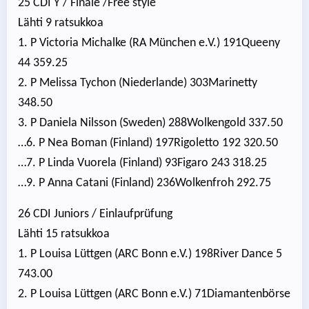
25 CDI Y / Finale /Free style
Lähti 9 ratsukkoa
1. P Victoria Michalke (RA München e.V.) 191Queeny
44 359.25
2. P Melissa Tychon (Niederlande) 303Marinetty
348.50
3. P Daniela Nilsson (Sweden) 288Wolkengold 337.50
…6. P Nea Boman (Finland) 197Rigoletto 192 320.50
…7. P Linda Vuorela (Finland) 93Figaro 243 318.25
…9. P Anna Catani (Finland) 236Wolkenfroh 292.75
26 CDI Juniors / Einlaufprüfung
Lähti 15 ratsukkoa
1. P Louisa Lüttgen (ARC Bonn e.V.) 198River Dance 5
743.00
2. P Louisa Lüttgen (ARC Bonn e.V.) 71Diamantenbörse