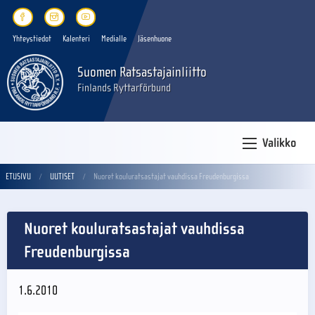
Yhteystiedot
Kalenteri
Medialle
Jäsenhuone
Suomen Ratsastajainliitto
Finlands Ryttarförbund
Valikko
ETUSIVU
UUTISET
Nuoret kouluratsastajat vauhdissa Freudenburgissa
Nuoret kouluratsastajat vauhdissa
Freudenburgissa
1.6.2010