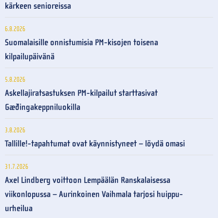
kärkeen senioreissa
6.8.2026
Suomalaisille onnistumisia PM-kisojen toisena
kilpailupäivänä
5.8.2026
Askellajiratsastuksen PM-kilpailut starttasivat
Gæðingakeppniluokilla
3.8.2026
Tallille!-tapahtumat ovat käynnistyneet – löydä omasi
31.7.2026
Axel Lindberg voittoon Lempäälän Ranskalaisessa
viikonlopussa – Aurinkoinen Vaihmala tarjosi huippu-
urheilua