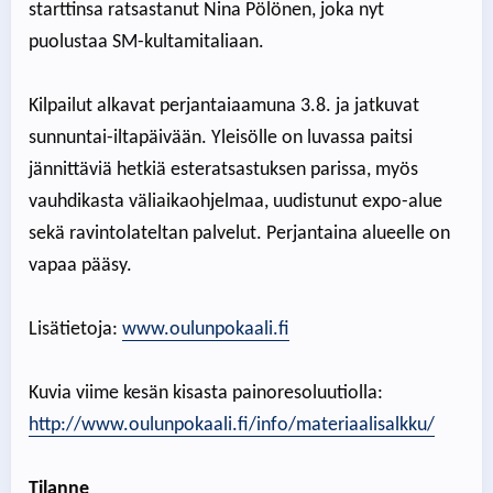
starttinsa ratsastanut Nina Pölönen, joka nyt
puolustaa SM-kultamitaliaan.
Kilpailut alkavat perjantaiaamuna 3.8. ja jatkuvat
sunnuntai-iltapäivään. Yleisölle on luvassa paitsi
jännittäviä hetkiä esteratsastuksen parissa, myös
vauhdikasta väliaikaohjelmaa, uudistunut expo-alue
sekä ravintolateltan palvelut. Perjantaina alueelle on
vapaa pääsy.
Lisätietoja:
www.oulunpokaali.fi
Kuvia viime kesän kisasta painoresoluutiolla:
http://www.oulunpokaali.fi/info/materiaalisalkku/
Tilanne