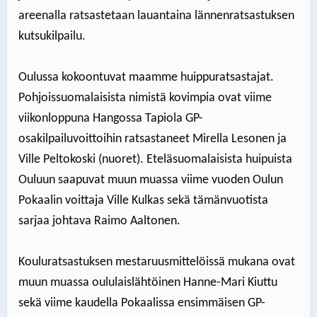
areenalla ratsastetaan lauantaina lännenratsastuksen
kutsukilpailu.
Oulussa kokoontuvat maamme huippuratsastajat.
Pohjoissuomalaisista nimistä kovimpia ovat viime
viikonloppuna Hangossa Tapiola GP-
osakilpailuvoittoihin ratsastaneet Mirella Lesonen ja
Ville Peltokoski (nuoret). Eteläsuomalaisista huipuista
Ouluun saapuvat muun muassa viime vuoden Oulun
Pokaalin voittaja Ville Kulkas sekä tämänvuotista
sarjaa johtava Raimo Aaltonen.
Kouluratsastuksen mestaruusmittelöissä mukana ovat
muun muassa oululaislähtöinen Hanne-Mari Kiuttu
sekä viime kaudella Pokaalissa ensimmäisen GP-