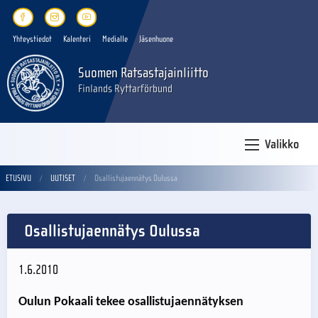
Yhteystiedot
Kalenteri
Medialle
Jäsenhuone
Suomen Ratsastajainliitto
Finlands Ryttarförbund
Valikko
ETUSIVU
UUTISET
Osallistujaennätys Oulussa
Osallistujaennätys Oulussa
1.6.2010
Oulun Pokaali tekee osallistujaennätyksen