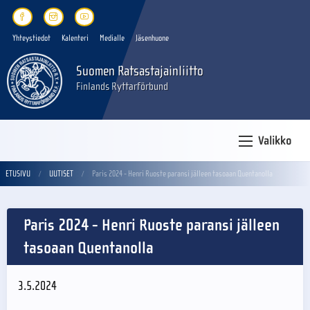
Yhteystiedot
Kalenteri
Medialle
Jäsenhuone
Suomen Ratsastajainliitto
Finlands Ryttarförbund
Valikko
ETUSIVU
UUTISET
Paris 2024 - Henri Ruoste paransi jälleen tasoaan Quentanolla
Paris 2024 - Henri Ruoste paransi jälleen
tasoaan Quentanolla
3.5.2024