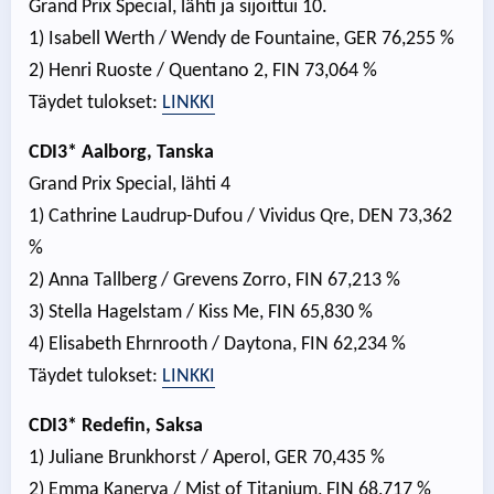
Grand Prix Special, lähti ja sijoittui 10.
1) Isabell Werth / Wendy de Fountaine, GER 76,255 %
2) Henri Ruoste / Quentano 2, FIN 73,064 %
Täydet tulokset:
LINKKI
CDI3* Aalborg, Tanska
Grand Prix Special, lähti 4
1) Cathrine Laudrup-Dufou / Vividus Qre, DEN 73,362
%
2) Anna Tallberg / Grevens Zorro, FIN 67,213 %
3) Stella Hagelstam / Kiss Me, FIN 65,830 %
4) Elisabeth Ehrnrooth / Daytona, FIN 62,234 %
Täydet tulokset:
LINKKI
CDI3* Redefin, Saksa
1) Juliane Brunkhorst / Aperol, GER 70,435 %
2) Emma Kanerva / Mist of Titanium, FIN 68,717 %