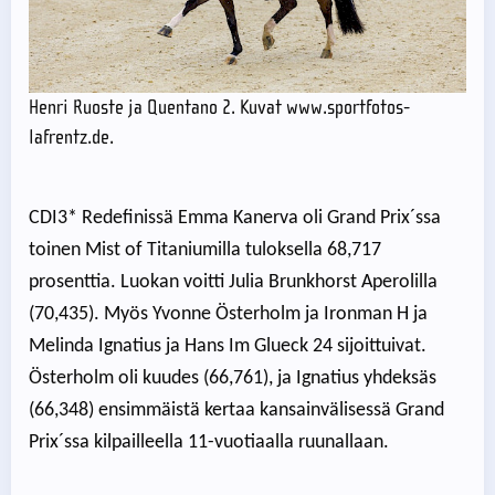
Henri Ruoste ja Quentano 2. Kuvat www.sportfotos-
lafrentz.de.
CDI3* Redefinissä Emma Kanerva oli Grand Prix´ssa
toinen Mist of Titaniumilla tuloksella 68,717
prosenttia. Luokan voitti Julia Brunkhorst Aperolilla
(70,435). Myös Yvonne Österholm ja Ironman H ja
Melinda Ignatius ja Hans Im Glueck 24 sijoittuivat.
Österholm oli kuudes (66,761), ja Ignatius yhdeksäs
(66,348) ensimmäistä kertaa kansainvälisessä Grand
Prix´ssa kilpailleella 11-vuotiaalla ruunallaan.