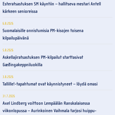
Esteratsastuksen SM käyntiin – hallitseva mestari Antell
kärkeen senioreissa
6.8.2026
Suomalaisille onnistumisia PM-kisojen toisena
kilpailupäivänä
5.8.2026
Askellajiratsastuksen PM-kilpailut starttasivat
Gæðingakeppniluokilla
3.8.2026
Tallille!-tapahtumat ovat käynnistyneet – löydä omasi
31.7.2026
Axel Lindberg voittoon Lempäälän Ranskalaisessa
viikonlopussa – Aurinkoinen Vaihmala tarjosi huippu-