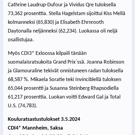
Cathrine Laudrup-Dufour ja Vividus Qre tuloksella
73,362 prosenttia. Stella Hagelstam sijoittui Kiss Mellä
kolmanneksi (65,830) ja Elisabeth Ehrnrooth
Daytonalla neljänneksi (62,234). Luokassa oli neljä
osallistujaa.
Myös CDI3* Exloossa kilpaili tänään
suomalaisratsukoita Grand Prix´ssä. Joanna Robinson
ja Glamouraline tekivät onnistuneen radan tuloksella
68,587 %. Mikaela Soratie teki Invinciblellä tuloksen
65,044 prosentti ja Susanna Steinberg Rhapsodiella
61,217 prosenttia. Luokan voitti Edward Gal ja Total
U.S. (74,783).
Kouluratsastustulokset 3.5.2024
CDI4* Mannheim, Saksa