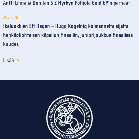
Antti Linna ja Don Jan S Z Myrkyn Pohjola Gold GP’n parhaat
25.7.2026
Ikäluokkien EM Hagen – Hugo Kogelnig kolmannelta sijalta
henkilökohtaisen kilpailun finaaliin, juniorijoukkue finaalissa
kuudes
Lisää