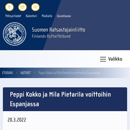
Yhteystiedot
Kalenteri
Medialle
Jäsenhuone
Suomen Ratsastajainliitto
Finlands Ryttarförbund
Valikko
ETUSIVU
UUTISET
Peppi Kokko ja Mila Pietarila voittoihin Espanjassa
Peppi Kokko ja Mila Pietarila voittoihin
Espanjassa
20.3.2022