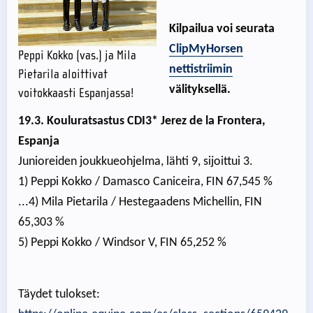
Kilpailua voi seurata
ClipMyHorsen
Peppi Kokko (vas.) ja Mila
nettistriimin
Pietarila aloittivat
välityksellä.
voitokkaasti Espanjassa!
19.3. Kouluratsastus CDI3* Jerez de la Frontera,
Espanja
Junioreiden joukkueohjelma, lähti 9, sijoittui 3.
1) Peppi Kokko / Damasco Caniceira, FIN 67,545 %
...4) Mila Pietarila / Hestegaadens Michellin, FIN
65,303 %
5) Peppi Kokko / Windsor V, FIN 65,252 %
Täydet tulokset: