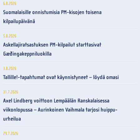
6.8.2026
Suomalaisille onnistumisia PM-kisojen toisena
kilpailupäivänä
5.8.2026
Askellajiratsastuksen PM-kilpailut starttasivat
Gæðingakeppniluokilla
3.8.2026
Tallille!-tapahtumat ovat käynnistyneet – löydä omasi
31.7.2026
Axel Lindberg voittoon Lempäälän Ranskalaisessa
viikonlopussa – Aurinkoinen Vaihmala tarjosi huippu-
urheilua
29.7.2026