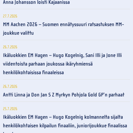
Anna Johansson loisti Kajaanissa
27.7.2026
MM Aachen 2026 – Suomen ennätyssuuri ratsastuksen MM-
joukkue valittu
26.7.2026
Ikäluokkien EM Hagen – Hugo Kogelnig, Sani Illi ja Jone Illi
viidentoista parhaan joukossa ikäryhmiensä
henkilökohtaisissa finaaleissa
26.7.2026
Antti Linna ja Don Jan S Z Myrkyn Pohjola Gold GP’n parhaat
25.7.2026
Ikäluokkien EM Hagen – Hugo Kogelnig kolmannelta sijalta
henkilökohtaisen kilpailun finaaliin, juniorijoukkue finaalissa