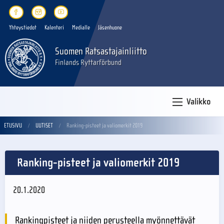
Yhteystiedot
Kalenteri
Medialle
Jäsenhuone
Suomen Ratsastajainliitto
Finlands Ryttarförbund
Valikko
ETUSIVU
UUTISET
Ranking-pisteet ja valiomerkit 2019
Ranking-pisteet ja valiomerkit 2019
20.1.2020
Rankingpisteet ja niiden perusteella myönnettävät