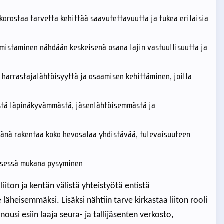
rostaa tarvetta kehittää saavutettavuutta ja tukea erilaisia
istaminen nähdään keskeisenä osana lajin vastuullisuutta ja
harrastajalähtöisyyttä ja osaamisen kehittäminen, joilla
stä läpinäkyvämmästä, jäsenlähtöisemmästä ja
änä rakentaa koko hevosalaa yhdistävää, tulevaisuuteen
yksessä mukana pysyminen
iiton ja kentän välistä yhteistyötä entistä
heisemmäksi. Lisäksi nähtiin tarve kirkastaa liiton rooli
ousi esiin laaja seura- ja tallijäsenten verkosto,