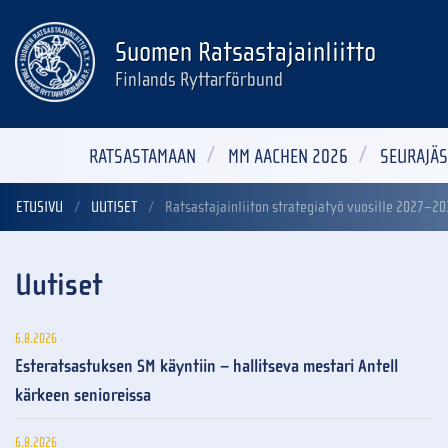
Suomen Ratsastajainliitto
Finlands Ryttarförbund
RATSASTAMAAN
MM AACHEN 2026
SEURAJÄS
ETUSIVU
UUTISET
Ratsastajainliiton strategiatyö vuosille 2027–2
Uutiset
6.8.2026
Esteratsastuksen SM käyntiin – hallitseva mestari Antell
kärkeen senioreissa
6.8.2026