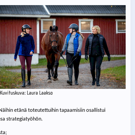
Kuvituskuva: Laura Laakso
äihin etänä toteutettuihin tapaamisiin osallistui
nsa strategiatyöhön.
sta;