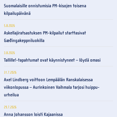
Suomalaisille onnistumisia PM-kisojen toisena
kilpailupäivänä
5.8.2026
Askellajiratsastuksen PM-kilpailut starttasivat
Gæðingakeppniluokilla
3.8.2026
Tallille!-tapahtumat ovat käynnistyneet – löydä omasi
31.7.2026
Axel Lindberg voittoon Lempäälän Ranskalaisessa
viikonlopussa – Aurinkoinen Vaihmala tarjosi huippu-
urheilua
29.7.2026
Anna Johansson loisti Kajaanissa