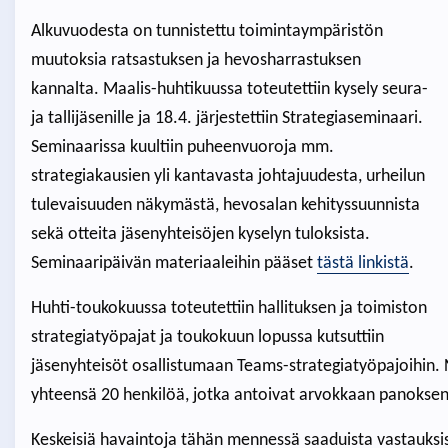
Alkuvuodesta on tunnistettu toimintaympäristön
muutoksia ratsastuksen ja hevosharrastuksen
kannalta. Maalis-huhtikuussa toteutettiin kysely seura-
ja tallijäsenille ja 18.4. järjestettiin Strategiaseminaari.
Seminaarissa kuultiin puheenvuoroja mm.
strategiakausien yli kantavasta johtajuudesta, urheilun
tulevaisuuden näkymästä, hevosalan kehityssuunnista
sekä otteita jäsenyhteisöjen kyselyn tuloksista.
Seminaaripäivän materiaaleihin pääset
tästä linkistä
.
Huhti-toukokuussa toteutettiin hallituksen ja toimiston
strategiatyöpajat ja toukokuun lopussa kutsuttiin
jäsenyhteisöt osallistumaan Teams-strategiatyöpajoihin. N
yhteensä 20 henkilöä, jotka antoivat arvokkaan panokse
Keskeisiä havaintoja tähän mennessä saaduista vastauksi