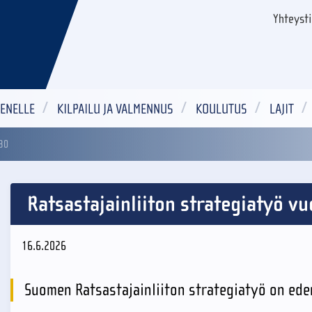
Yhteyst
ENELLE
KILPAILU JA VALMENNUS
KOULUTUS
LAJIT
030
Ratsastajainliiton strategiatyö v
16.6.2026
Suomen Ratsastajainliiton strategiatyö on ede