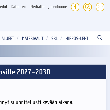
iedot
Kalenteri
Medialle
Jäsenhuone
ALUEET
MATERIAALIT
SRL
HIPPOS-LEHTI
uosille 2027–2030
nnyt suunnitellusti kevään aikana.