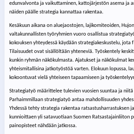
edunvalvonta ja vaikuttaminen, kattojärjestön asema ja a
näiden päälle strategia kannattaa rakentaa.
Kesäkuun aikana on aluejaostojen, lajikomiteoiden, Hujon 
valtakunnallisten työryhmien vuoro osallistua strategia
kokouksen yhteydessä käydään strategiakeskustelu, jota fas
Tilaisuudet ovat sisällöltään yhteneviä. Työskentely keskit
kunkin ryhmän näkökulmasta. Ajatukset ja näkökulmat kerä
yhteismitallisina jatkotyöstöä varten. Elokuun lopussa, 
kokoontuvat vielä yhteiseen tapaamiseen ja työskentelyyn
Strategiatyö määrittelee tulevien vuosien suuntaa ja niitä 
Parhaimmillaan strategiatyö antaa mahdollisuuden yhdessä
Yhdessä tehty strategia rakentaa ratsastusharrastuksen ja
kunnioittaen yli satavuotiaan Suomen Ratsastajainliiton per
painopisteet nähdään jatkossa.