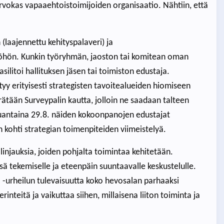
rvokas vapaaehtoistoimijoiden organisaatio. Nähtiin, että
(laajennettu kehityspalaveri) ja
työhön. Kunkin työryhmän, jaoston tai komitean oman
ilitoi hallituksen jäsen tai toimiston edustaja.
tyy erityisesti strategisten tavoitealueiden hiomiseen
tään Surveypalin kautta, jolloin ne saadaan talteen
lauantaina 29.8. näiden kokoonpanojen edustajat
 kohti strategian toimenpiteiden viimeistelyä.
linjauksia, joiden pohjalta toimintaa kehitetään.
 tekemiselle ja eteenpäin suuntaavalle keskustelulle.
 -urheilun tulevaisuutta koko hevosalan parhaaksi
inteitä ja vaikuttaa siihen, millaisena liiton toiminta ja