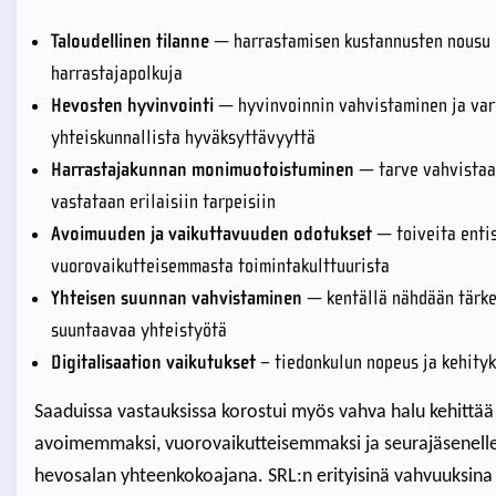
Taloudellinen tilanne
— harrastamisen kustannusten nousu ko
harrastajapolkuja
Hevosten hyvinvointi
— hyvinvoinnin vahvistaminen ja varm
yhteiskunnallista hyväksyttävyyttä
Harrastajakunnan monimuotoistuminen
— tarve vahvistaa 
vastataan erilaisiin tarpeisiin
Avoimuuden ja vaikuttavuuden odotukset
— toiveita enti
vuorovaikutteisemmasta toimintakulttuurista
Yhteisen suunnan vahvistaminen
— kentällä nähdään tärke
suuntaavaa yhteistyötä
Digitalisaation vaikutukset
– tiedonkulun nopeus ja kehit
Saaduissa vastauksissa korostui myös vahva halu kehittää l
avoimemmaksi, vuorovaikutteisemmaksi ja seurajäsenelle lä
hevosalan yhteenkokoajana. SRL:n erityisinä
vahvuuksina n