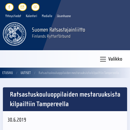
Yhteystiedot
Kalenteri
Medialle
Jäsenhuone
Suomen Ratsastajainliitto
Finlands Ryttarförbund
Valikko
ETUSIVU
UUTISET
Ratsastuskouluoppilaiden mestaruuksista kilpailtiin Tampereella
Ratsastuskouluoppilaiden mestaruuksista
kilpailtiin Tampereella
30.6.2019