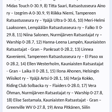
Midas Touch 0-30.9, 8) Titta Saari, Ratsastusseura Aino
ry – Izegrim-A 0-30.9, 9) Riikka Niemi, Tampereen
Ratsastusseura ry – Ypäjä Ultra 0-30.6, 10) Meri-Helmi
Laaksonen, Lempäälän Ratsastusseura ry – Falko II 0-
29.8, 11) Niina Salonen, Nurmijärven Ratsastajat ry –
Warship 0-28.7, 12) Hanna-Leena Lampén, Kauniaisten
Ratsastajat - Gran – Pankraat 0-28.2, 13) Linnea
Kaveniemi, Tampereen Ratsastusseura ry – El Paso xx
0-28.2, 14) Ellen Westerholm, Kauniaisten Ratsastajat
- Gran – Laika II 0-28.1, 15) Ilona Ahonen, Helsingin
Wiisikot ry – Ypäjä Artsi 0-28.1, 16) Marja Kokko,
Riding Club Solbacka ry – Flaiders 0-28.0, 17) Vera
Öhman, Nurmijärven Ratsastajat ry – Warship 0-27.8,
18) Elise Sastamala, Kauniaisten Ratsastajat - Gran –
Greenville WV 0-27.8, 19) Anna Pitkänen, Siilin