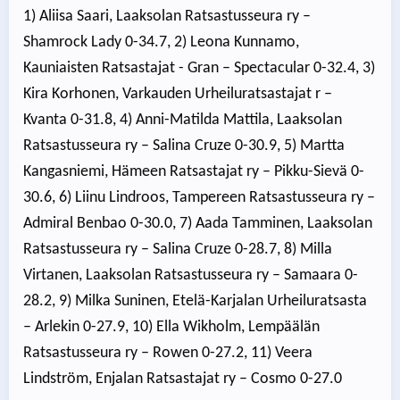
1) Aliisa Saari, Laaksolan Ratsastusseura ry –
Shamrock Lady 0-34.7, 2) Leona Kunnamo,
Kauniaisten Ratsastajat - Gran – Spectacular 0-32.4, 3)
Kira Korhonen, Varkauden Urheiluratsastajat r –
Kvanta 0-31.8, 4) Anni-Matilda Mattila, Laaksolan
Ratsastusseura ry – Salina Cruze 0-30.9, 5) Martta
Kangasniemi, Hämeen Ratsastajat ry – Pikku-Sievä 0-
30.6, 6) Liinu Lindroos, Tampereen Ratsastusseura ry –
Admiral Benbao 0-30.0, 7) Aada Tamminen, Laaksolan
Ratsastusseura ry – Salina Cruze 0-28.7, 8) Milla
Virtanen, Laaksolan Ratsastusseura ry – Samaara 0-
28.2, 9) Milka Suninen, Etelä-Karjalan Urheiluratsasta
– Arlekin 0-27.9, 10) Ella Wikholm, Lempäälän
Ratsastusseura ry – Rowen 0-27.2, 11) Veera
Lindström, Enjalan Ratsastajat ry – Cosmo 0-27.0