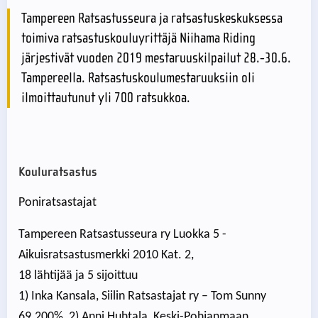
Tampereen Ratsastusseura ja ratsastuskeskuksessa
toimiva ratsastuskouluyrittäjä Niihama Riding
järjestivät vuoden 2019 mestaruuskilpailut 28.-30.6.
Tampereella. Ratsastuskoulumestaruuksiin oli
ilmoittautunut yli 700 ratsukkoa.
Kouluratsastus
Poniratsastajat
Tampereen Ratsastusseura ry Luokka 5 -
Aikuisratsastusmerkki 2010 Kat. 2,
18 lähtijää ja 5 sijoittuu
1) Inka Kansala, Siilin Ratsastajat ry – Tom Sunny
69.200%, 2) Anni Huhtala, Keski-Pohjanmaan