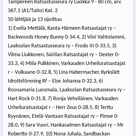
Tampereen Ratsastusseura ry Luokka 9 - 80 cm, arv.
367.1 (A1/Taito) Kat. 2
50 lähtijää ja 13 sijoittuu
1) Evelia Mettälä, Kanta-Hämeen Ratsastajat ry –
Backwoods Honey Bunny 0-34.4, 2) Viivi Vahtolammi,
Laaksolan Ratsastusseura ry – Frodo III 0-33.5, 3)
Vilma Liukkonen, Sairilan Ratsastajat ry – Dexter 0-
33.3, 4) Miila Pulkkinen, Varkauden Urheiluratsastajat
r – Vulkaano 0-32.8, 5) Lina Habermacher, Kyrkslätt
Idrottsförening Rf – Else Johanna 0-32.3, 6)
Roosamaria Luosmala, Laaksolan Ratsastusseura ry –
Hart Rock 0-31.8, 7) Ronja Vehviläinen, Varkauden
Urheiluratsastajat r – Herr Zeus 0-28.5, 8) Terttu
Ryynänen, Etelä-Vantaan Ratsastajat ry – Pimse 0-
28.0, 9) Sara Vuori, Hankasalmen Ratsastajat ry – Mr
Robertto 0-27.9, 10) Nona Juhala, Sandbackan