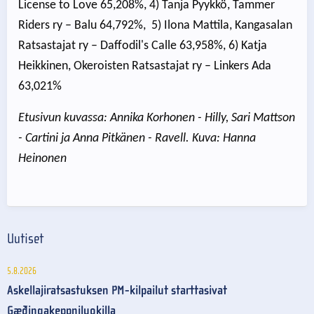
License to Love 65,208%, 4) Tanja Pyykkö, Tammer
Riders ry – Balu 64,792%, 5) Ilona Mattila, Kangasalan
Ratsastajat ry – Daffodil's Calle 63,958%, 6) Katja
Heikkinen, Okeroisten Ratsastajat ry – Linkers Ada
63,021%
Etusivun kuvassa: Annika Korhonen - Hilly, Sari Mattson
- Cartini ja Anna Pitkänen - Ravell. Kuva: Hanna
Heinonen
Uutiset
5.8.2026
Askellajiratsastuksen PM-kilpailut starttasivat
Gæðingakeppniluokilla