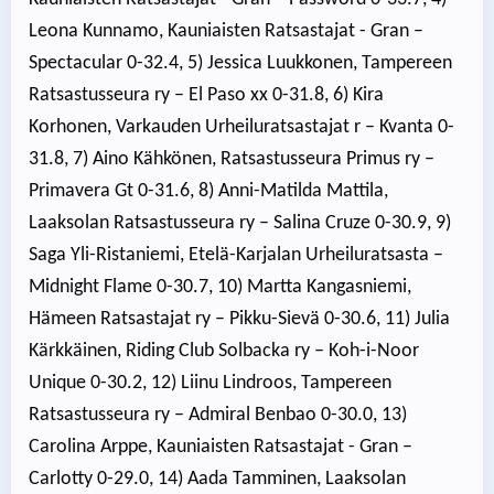
Leona Kunnamo, Kauniaisten Ratsastajat - Gran –
Spectacular 0-32.4, 5) Jessica Luukkonen, Tampereen
Ratsastusseura ry – El Paso xx 0-31.8, 6) Kira
Korhonen, Varkauden Urheiluratsastajat r – Kvanta 0-
31.8, 7) Aino Kähkönen, Ratsastusseura Primus ry –
Primavera Gt 0-31.6, 8) Anni-Matilda Mattila,
Laaksolan Ratsastusseura ry – Salina Cruze 0-30.9, 9)
Saga Yli-Ristaniemi, Etelä-Karjalan Urheiluratsasta –
Midnight Flame 0-30.7, 10) Martta Kangasniemi,
Hämeen Ratsastajat ry – Pikku-Sievä 0-30.6, 11) Julia
Kärkkäinen, Riding Club Solbacka ry – Koh-i-Noor
Unique 0-30.2, 12) Liinu Lindroos, Tampereen
Ratsastusseura ry – Admiral Benbao 0-30.0, 13)
Carolina Arppe, Kauniaisten Ratsastajat - Gran –
Carlotty 0-29.0, 14) Aada Tamminen, Laaksolan