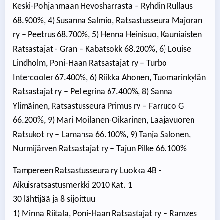
Keski-Pohjanmaan Hevosharrasta – Ryhdin Rullaus
68.900%, 4) Susanna Salmio, Ratsastusseura Majoran
ry – Peetrus 68.700%, 5) Henna Heinisuo, Kauniaisten
Ratsastajat - Gran – Kabatsokk 68.200%, 6) Louise
Lindholm, Poni-Haan Ratsastajat ry – Turbo
Intercooler 67.400%, 6) Riikka Ahonen, Tuomarinkylän
Ratsastajat ry – Pellegrina 67.400%, 8) Sanna
Ylimäinen, Ratsastusseura Primus ry – Farruco G
66.200%, 9) Mari Moilanen-Oikarinen, Laajavuoren
Ratsukot ry – Lamansa 66.100%, 9) Tanja Salonen,
Nurmijärven Ratsastajat ry – Tajun Pilke 66.100%
Tampereen Ratsastusseura ry Luokka 4B -
Aikuisratsastusmerkki 2010 Kat. 1
30 lähtijää ja 8 sijoittuu
1) Minna Riitala, Poni-Haan Ratsastajat ry – Ramzes