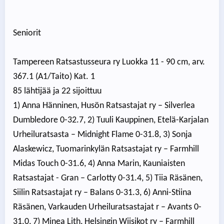
Seniorit
Tampereen Ratsastusseura ry Luokka 11 - 90 cm, arv.
367.1 (A1/Taito) Kat. 1
85 lähtijää ja 22 sijoittuu
1) Anna Hänninen, Husön Ratsastajat ry – Silverlea
Dumbledore 0-32.7, 2) Tuuli Kauppinen, Etelä-Karjalan
Urheiluratsasta – Midnight Flame 0-31.8, 3) Sonja
Alaskewicz, Tuomarinkylän Ratsastajat ry – Farmhill
Midas Touch 0-31.6, 4) Anna Marin, Kauniaisten
Ratsastajat - Gran – Carlotty 0-31.4, 5) Tiia Räsänen,
Siilin Ratsastajat ry – Balans 0-31.3, 6) Anni-Stiina
Räsänen, Varkauden Urheiluratsastajat r – Avants 0-
31.0, 7) Minea Lith, Helsingin Wiisikot ry – Farmhill