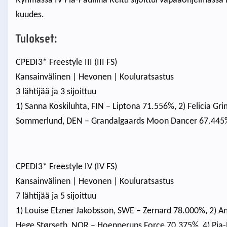
Ryhmässä IV Pia-Pauliina Reitti sijoittui vapaaohjelmassa 
kuudes.
Tulokset:
CPEDI3* Freestyle III (III FS)
Kansainvälinen | Hevonen | Kouluratsastus
3 lähtijää ja 3 sijoittuu
1) Sanna Koskiluhta, FIN – Liptona 71.556%, 2) Felicia 
Sommerlund, DEN – Grandalgaards Moon Dancer 67.445
CPEDI3* Freestyle IV (IV FS)
Kansainvälinen | Hevonen | Kouluratsastus
7 lähtijää ja 5 sijoittuu
1) Louise Etzner Jakobsson, SWE – Zernard 78.000%, 2) A
Hege Størseth, NOR – Hoennerups Force 70.375%, 4) Pia-P