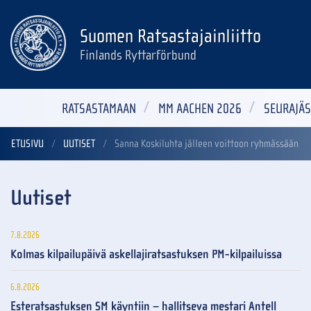
Suomen Ratsastajainliitto
Finlands Ryttarförbund
RATSASTAMAAN
MM AACHEN 2026
SEURAJÄS
ETUSIVU
UUTISET
Sanna Koskiluhta jälleen voittoon ryhmässään
Uutiset
7.8.2026
Kolmas kilpailupäivä askellajiratsastuksen PM-kilpailuissa
6.8.2026
Esteratsastuksen SM käyntiin – hallitseva mestari Antell