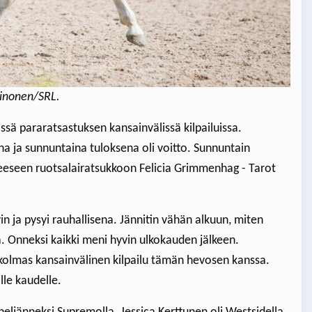
einonen/SRL.
ssä pararatsastuksen kansainvälissä kilpailuissa.
aina ja sunnuntaina tuloksena oli voitto. Sunnuntain
ulleeseen ruotsalairatsukkoon Felicia Grimmenhag - Tarot
n ja pysyi rauhallisena. Jännitin vähän alkuun, miten
a. Onneksi kaikki meni hyvin ulkokauden jälkeen.
kolmas kansainvälinen kilpailu tämän hevosen kanssa.
lle kaudelle.