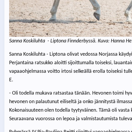
Sanna Koskiluhta - Liptona Finnderbyssä. Kuva: Hanna H
Sanna Koskiluhta - Liptona olivat vedossa Norjassa käydyi
Perjantaina ratsukko aloitti sijoittumalla toiseksi, lauant
vapaaohjelmassa voitto irtosi selkeällä erolla toiseksi t
E.
- Oli todella mukava ratsastaa tänään. Hevonen toimi hyvi
hevonen on palautunut eiliseltä ja onko jännitystä ilmass
Kokonaisuuteen olen todella tyytyväinen. Tämä oli vasta 
Seuraavana vuorossa on lepoa ja valmistautumista tuleva