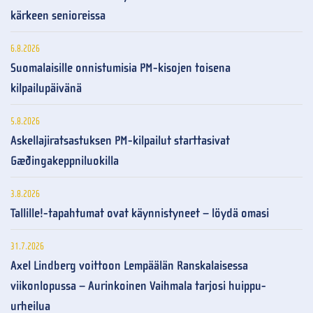
kärkeen senioreissa
6.8.2026
Suomalaisille onnistumisia PM-kisojen toisena
kilpailupäivänä
5.8.2026
Askellajiratsastuksen PM-kilpailut starttasivat
Gæðingakeppniluokilla
3.8.2026
Tallille!-tapahtumat ovat käynnistyneet – löydä omasi
31.7.2026
Axel Lindberg voittoon Lempäälän Ranskalaisessa
viikonlopussa – Aurinkoinen Vaihmala tarjosi huippu-
urheilua