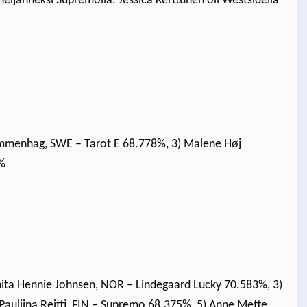
neljänneksi Supremolla. Jessica Kerttunen oli Westsidella
Grimmenhag, SWE – Tarot E 68.778%, 3) Malene Høj
%
nita Hennie Johnsen, NOR – Lindegaard Lucky 70.583%, 3)
auliina Reitti, FIN – Supremo 68.375%, 5) Anne Mette