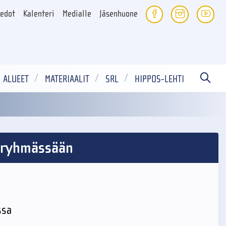
iedot
Kalenteri
Medialle
Jäsenhuone
ALUEET
MATERIAALIT
SRL
HIPPOS-LEHTI
n ryhmässään
ssa