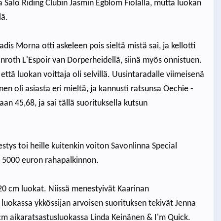
a Salo Riding Clubin Jasmin Egblom Fiolalla, mutta luokan
lä.
is Morna otti askeleen pois sieltä mistä sai, ja kellotti
nroth L'Espoir van Dorperheidellä, siinä myös onnistuen.
 että luokan voittaja oli selvillä. Uusintaradalle viimeisenä
en oli asiasta eri mieltä, ja kannusti ratsunsa Oechie -
n 45,68, ja sai tällä suorituksella kutsun
tys toi heille kuitenkin voiton Savonlinna Special
si 5000 euron rahapalkinnon.
120 cm luokat. Niissä menestyivät Kaarinan
m luokassa ykkössijan arvoisen suorituksen tekivät Jenna
 cm aikaratsastusluokassa Linda Keinänen & I'm Quick.