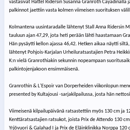
vastasivat Hattel Ridersin Susanna Granroth Cayadinalla j
palkinnot jaettiin vasta kolmen viimeisen suorituksen välil
Kolmantena uusintaradalle lähtenyt Stall Anna Ridersin Mad
tauluun ajan 47,29, jota heti perään lähti haastamaan Gra
Hän pysäytti kellon ajassa 46,42. Hetken aikaa näytti siltä,
lähtenyt Pohjois-Karjalan Urheiluratsastajien Petra Heikkin
K:n vielä Granrothiakin sekunnin nopeampaan suoritusaikaa
palkintojenjakoon ensimmäisenä.
Granrothin & L'Espoir van Dorperheiden viikonlopun menes
presented by Kultajousi -sarjakilpailussa, josta hän netto
Viimeisenä kilpailupäivänä ratsastettiin myös 130 cm ja 
Kenttäratsastajien ratsukot, joista Prix de Attendo 130 c
Yrjövuori & Galahad I ja Prix de Eläinklinikka Norppa 120