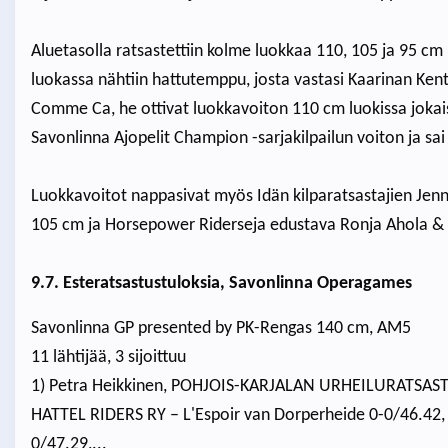
Aluetasolla ratsastettiin kolme luokkaa 110, 105 ja 95 cm
luokassa nähtiin hattutemppu, josta vastasi Kaarinan Ken
Comme Ca, he ottivat luokkavoiton 110 cm luokissa jokais
Savonlinna Ajopelit Champion -sarjakilpailun voiton ja sa
Luokkavoitot nappasivat myös Idän kilparatsastajien Jen
105 cm ja Horsepower Riderseja edustava Ronja Ahola & 
9.7. Esteratsastustuloksia, Savonlinna Operagames
Savonlinna GP presented by PK-Rengas 140 cm, AM5
11 lähtijää, 3 sijoittuu
1) Petra Heikkinen, POHJOIS-KARJALAN URHEILURATSASTAJ
HATTEL RIDERS RY – L'Espoir van Dorperheide 0-0/46.42,
0/47.29,...