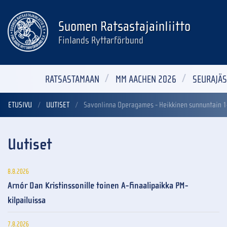
Suomen Ratsastajainliitto
Finlands Ryttarförbund
RATSASTAMAAN
MM AACHEN 2026
SEURAJÄS
ETUSIVU
UUTISET
Savonlinna Operagames - Heikkinen sunnuntain 14
Uutiset
8.8.2026
Arnór Dan Kristinssonille toinen A-finaalipaikka PM-
kilpailuissa
7.8.2026