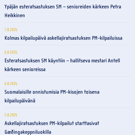
Ypäjän esteratsastuksen SM – senioreiden kärkeen Petra
Heikkinen
7.8.2026
Kolmas kilpailupäivä askellajiratsastuksen PM-kilpailuissa
6.8.2026
Esteratsastuksen SM käyntiin – hallitseva mestari Antell
kärkeen senioreissa
6.8.2026
Suomalaisille onnistumisia PM-kisojen toisena
kilpailupäivänä
5.8.2026
Askellajiratsastuksen PM-kilpailut starttasivat
Gæðingakeppniluokilla