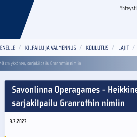
Yhteyst
ENELLE
KILPAILU JA VALMENNUS
KOULUTUS
LAJIT
0 cm ykkönen, sarjakilpailu Granrothin nimiin
Savonlinna Operagames - Heikkin
sarjakilpailu Granrothin nimiin
9.7.2023