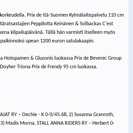
 korkeudella. Prix de Itä-Suomen Kylmälaitepalvelu 110 cm
ttäratsastajien Peppilotta Keinänen & Solbackas C'est
ena kilpailupäivänä. Tällä hän varmisti itselleen myös
i palkinnoksi upean 1200 euron satulakaapin.
na Holopainen & Gluosnis luokassa Prix de Bevenic Group
Doyher Triona Prix de Frendy 95 cm luokassa.
AT RY – Oechie - K 0-0/45.68, 2) Susanna Granroth,
 3) Madis Morna, STALL ANNA RIDERS RY – Herbert 0-