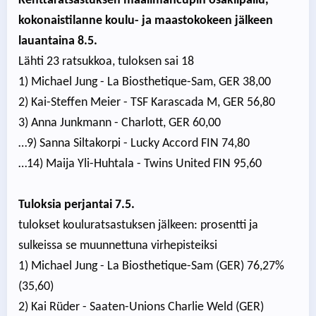
Kenttäratsastuksen maailmancupin osakilpailu,
kokonaistilanne koulu- ja maastokokeen jälkeen
lauantaina 8.5.
Lähti 23 ratsukkoa, tuloksen sai 18
1) Michael Jung - La Biosthetique-Sam, GER 38,00
2) Kai-Steffen Meier - TSF Karascada M, GER 56,80
3) Anna Junkmann - Charlott, GER 60,00
…9) Sanna Siltakorpi - Lucky Accord FIN 74,80
…14) Maija Yli-Huhtala - Twins United FIN 95,60
Tuloksia perjantai 7.5.
tulokset kouluratsastuksen jälkeen: prosentti ja
sulkeissa se muunnettuna virhepisteiksi
1) Michael Jung - La Biosthetique-Sam (GER) 76,27%
(35,60)
2) Kai Rüder - Saaten-Unions Charlie Weld (GER)