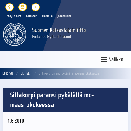
Yhteystiedot
Kalenteri
Medialle
Jäsenhuone
Suomen Ratsastajainliitto
Finlands Ryttarförbund
Valikko
ETUSIVU
UUTISET
Siltakorpi paransi pykälällä mc-maastokokeessa
Siltakorpi paransi pykälällä mc-
maastokokeessa
1.6.2010