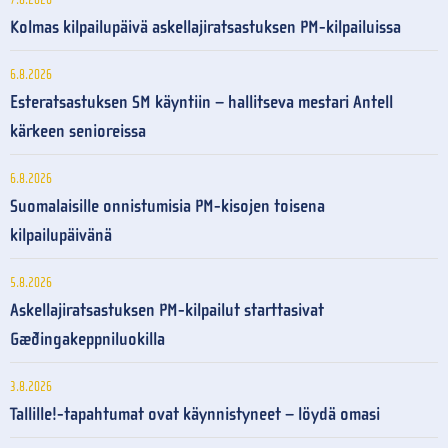
Kolmas kilpailupäivä askellajiratsastuksen PM-kilpailuissa
6.8.2026
Esteratsastuksen SM käyntiin – hallitseva mestari Antell
kärkeen senioreissa
6.8.2026
Suomalaisille onnistumisia PM-kisojen toisena
kilpailupäivänä
5.8.2026
Askellajiratsastuksen PM-kilpailut starttasivat
Gæðingakeppniluokilla
3.8.2026
Tallille!-tapahtumat ovat käynnistyneet – löydä omasi