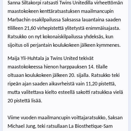
Sanna Siltakorpi ratsasti Twins Unitedilla virheettömän
maastokokeen kenttäratsastuksen maailmancupin
Marbachin osakilpailussa Saksassa lauantaina saaden
tililleen 21,60 virhepistettä ylitetystä enimmäisajasta.
Ratsukko on nyt kokonaiskilpailussa yhdeksäs, kun
sijoitus oli perjantain koulukokeen jälkeen kymmenes.
Maija Yli-Huhtala ja Twins United tekivät
maastokokeessa hienon harppauksen 14. tilalle
oltuaan koulukokeen jälkeen 20. sijalla. Ratsukko teki
ripeän ajan saaden aikavrheistä vain 11,20 pistettä,
mutta valitettava kielto esteellä sakotti ratsukkoa vielä
20 pistettä lisää.
Viime vuoden maailmancupin voittajaratsukko, Saksan
Michael Jung, teki ratsullaan La Biosthetique-Sam