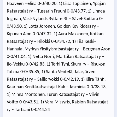
Haaveen Helinä 0-0/40.20, 1) Liisa Tapiainen, Ypäjän
Ratsastajat ry – Tussarin Pruuni 0-0/43.77, 1) Linnea
Ingman, Väst-Nylands Ryttare Rf – Sävel-Saittara 0-
0/43.50, 1) Lotta Joronen, Golden Key Riders ry –
Kipunan Aino 0-0/47.32, 1) Aura Makkonen, Kotkan
Ratsastajat ry – Hilokki 0-0/34.72, 1) Tiia Keski-
Hannula, Myrkyn Yksityisratsastajat ry – Bergman Aron
0-0/41.04, 1) Netta Norri, Marttilan Ratsastajat ry –
Ilo-Vekku 0-0/42.83, 1) Terhi Tyni, Skura ry – Risukon
Tohina 0-0/35.85, 1) Sarita Ventelä, Jalasjärven
Ratsastajat ry – Salliorvokki 0-0/42.19, 1) Kiira Tähti,
Kaarinan Kenttäratsastajat Kak – Jasminia 0-0/38.13,
1) Minna Montonen, Turun Ratsastajat ry – Viivin
Voitto 0-0/43.51, 1) Vera Missyris, Raision Ratsastajat
ry – Tartsani 0-0/44.24