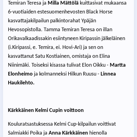
Temiran Teresa ja
Milla Mättölä
kuittasivat mukaansa
6-vuotiaiden estesuomenhevosten Black Horse
kasvattajakilpailun palkintorahat Ypäjän
Hevosopistolla. Tamma Temiran Teresa on illan
Orikavalkaadissakin esiintyneen Kiripassin jälkeläinen
(i.Kiripassi, e. Temira, ei. Hovi-Ari) ja sen on
kasvattanut Satu Kostiainen, omistaja on Elina
Niinimäki. Toiseksi kisassa tulivat Elon Oikku -
Martta
Elonheimo
ja kolmanneksi Hilkun Ruusu -
Linnea
Haukilehto.
Kärkkäinen Kelmi Cupin voittoon
Kouluratsastuksessa Kelmi Cup-kilpailun voittivat
Salmiakki Poika ja
Anna Kärkkäinen
hienolla