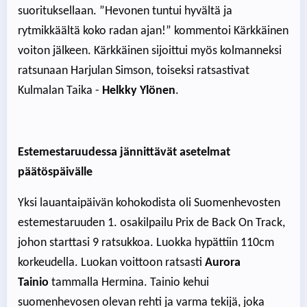
suorituksellaan. ”Hevonen tuntui hyvältä ja
rytmikkäältä koko radan ajan!” kommentoi Kärkkäinen
voiton jälkeen. Kärkkäinen sijoittui myös kolmanneksi
ratsunaan Harjulan Simson, toiseksi ratsastivat
Kulmalan Taika -
Helkky Ylönen
.
Estemestaruudessa jännittävät asetelmat
päätöspäivälle
Yksi lauantaipäivän kohokodista oli Suomenhevosten
estemestaruuden 1. osakilpailu Prix de Back On Track,
johon starttasi 9 ratsukkoa. Luokka hypättiin 110cm
korkeudella. Luokan voittoon ratsasti
Aurora
Tainio
tammalla Hermina. Tainio kehui
suomenhevosen olevan rehti ja varma tekijä, joka