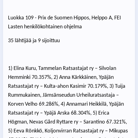
Luokka 109 - Prix de Suomen Hippos, Helppo A, FEI
Lasten henkilökohtainen ohjelma
35 lähtijää ja 9 sijoittuu
1) Elina Kuru, Tammelan Ratsastajat ry – Silvolan
Hemminki 70.357%, 2) Anna Kärkkäinen, Ypäjän
Ratsastajat ry – Kulta-ahon Kasimir 70.179%, 3) Tuija
Rummukainen, Jämsänseudun Urheiluratsastaja –
Korven Velho 69.286%, 4) Annamari Heikkilä, Ypäjän
Ratsastajat ry – Ypäjä Arska 68.304%, 5) Erica
Högman, Nevas Gård Ryttare ry – Sarantino 67.321%,
5) Eeva Rönkkö, Koljonvirran Ratsastajat ry – Mikupas