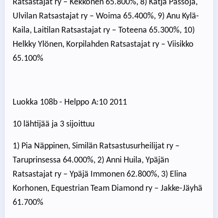
Ratsastajat ry – Kekkonen 65.800%, 8) Katja Passoja,
Ulvilan Ratsastajat ry – Woima 65.400%, 9) Anu Kylä-
Kaila, Laitilan Ratsastajat ry – Toteena 65.300%, 10)
Helkky Ylönen, Korpilahden Ratsastajat ry – Viisikko
65.100%
Luokka 108b - Helppo A:10 2011
10 lähtijää ja 3 sijoittuu
1) Pia Näppinen, Similän Ratsastusurheilijat ry –
Taruprinsessa 64.000%, 2) Anni Huila, Ypäjän
Ratsastajat ry – Ypäjä Immonen 62.800%, 3) Elina
Korhonen, Equestrian Team Diamond ry – Jakke-Jäyhä
61.700%