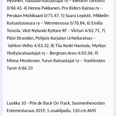
Hyttinen, Tuusulan Ratsastajat ry – Kievarin Tähtisiru
0/66.43, 4) Henna Pakkanen, Pro Riders Kainuu ry –
Perukan Mohikaani 0/71.47, 5) Saara Lepistö, Mikkelin
Ratsastusseura ry – Wermeroosa 0/76.84, 6) Emilia
Toivola, Väst-Nylands Ryttare Rf – Viirturi 4/62.71, 7)
Päivi Stranden, Pohjois-Karjalan Urheiluratsas –
Vahton Velho 4/63.32, 8) Tiia Keski-Hannula, Myrkyn
Yksityisratsastajat ry – Bergman Aron 4/65.04, 9)
Minna Montonen, Turun Ratsastajat ry – Vuohimäen
Tarot 4/66.33
Luokka 10 - Prix de Back On Track, Suomenhevosten
Estemestaruus 2019, 1.osakilpailu, 110 cm AM5