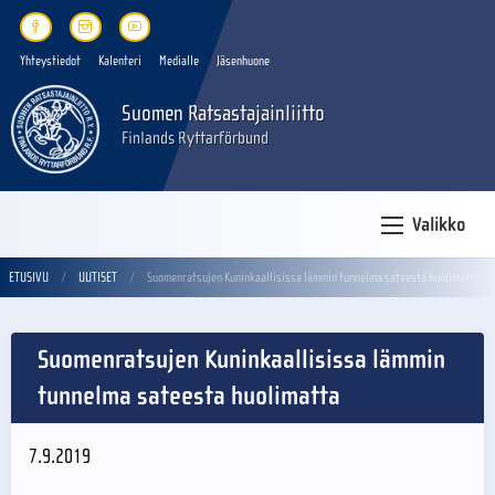
Yhteystiedot
Kalenteri
Medialle
Jäsenhuone
Suomen Ratsastajainliitto
Finlands Ryttarförbund
Valikko
ETUSIVU
UUTISET
Suomenratsujen Kuninkaallisissa lämmin tunnelma sateesta huolimatta
Suomenratsujen Kuninkaallisissa lämmin
tunnelma sateesta huolimatta
7.9.2019