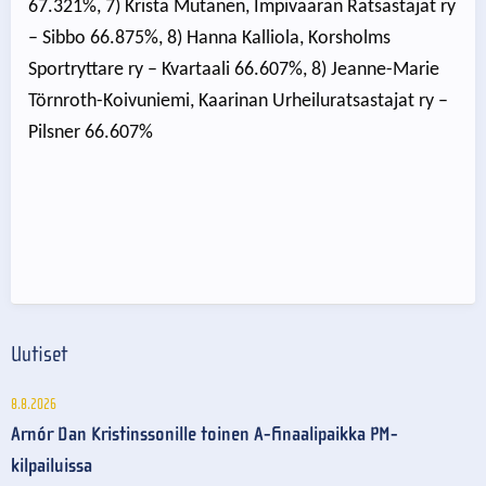
67.321%, 7) Krista Mutanen, Impivaaran Ratsastajat ry
– Sibbo 66.875%, 8) Hanna Kalliola, Korsholms
Sportryttare ry – Kvartaali 66.607%, 8) Jeanne-Marie
Törnroth-Koivuniemi, Kaarinan Urheiluratsastajat ry –
Pilsner 66.607%
Uutiset
8.8.2026
Arnór Dan Kristinssonille toinen A-finaalipaikka PM-
kilpailuissa