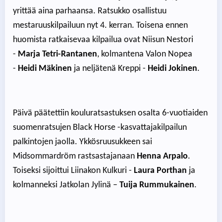
yrittää aina parhaansa. Ratsukko osallistuu
mestaruuskilpailuun nyt 4. kerran. Toisena ennen
huomista ratkaisevaa kilpailua ovat Niisun Nestori
-
Marja Tetri-Rantanen
, kolmantena Valon Nopea
-
Heidi Mäkinen
ja neljätenä Kreppi -
Heidi Jokinen
.
Päivä päätettiin kouluratsastuksen osalta 6-vuotiaiden
suomenratsujen Black Horse -kasvattajakilpailun
palkintojen jaolla. Ykkösruusukkeen sai
Midsommardröm rastsastajanaan
Henna Arpalo
.
Toiseksi sijoittui Liinakon Kulkuri -
Laura Porthan
ja
kolmanneksi Jatkolan Jylinä –
Tuija Rummukainen
.