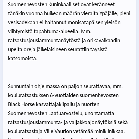
Suomenhevosten Kuninkaalliset ovat keränneet
tänäkin vuonna huikean määrän vieraita Ypäjälle, pieni
vesisadekaan ei haitannut monisatapäisen yleisön
viihtymistä tapahtuma-alueella. Mm.
ratsastusjousiammuntanäytöstä ja orikavalkaadin
upeita oreja jälkeläisineen seurattiin täysistä
katsomoista.
Sunnuntain ohjelmassa on paljon seurattavaa, mm.
kouluratsastuksen 6-vuotiaiden suomenhevosten
Black Horse kasvattajakilpailu ja nuorten
Suomenhevosten Laatuarvostelu, unohtamatta
ratsastusjousiammunta- ja valjakkoajonäytöksiä sekä
kouluratsastaja Ville Vaurion vetämää miniklinikkaa.