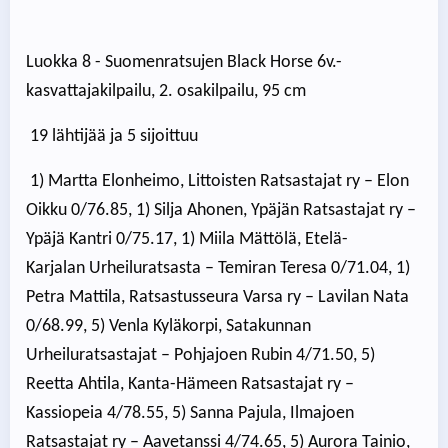
Luokka 8 - Suomenratsujen Black Horse 6v.-
kasvattajakilpailu, 2. osakilpailu, 95 cm
19 lähtijää ja 5 sijoittuu
1) Martta Elonheimo, Littoisten Ratsastajat ry – Elon
Oikku 0/76.85, 1) Silja Ahonen, Ypäjän Ratsastajat ry –
Ypäjä Kantri 0/75.17, 1) Miila Mättölä, Etelä-
Karjalan Urheiluratsasta – Temiran Teresa 0/71.04, 1)
Petra Mattila, Ratsastusseura Varsa ry – Lavilan Nata
0/68.99, 5) Venla Kyläkorpi, Satakunnan
Urheiluratsastajat – Pohjajoen Rubin 4/71.50, 5)
Reetta Ahtila, Kanta-Hämeen Ratsastajat ry –
Kassiopeia 4/78.55, 5) Sanna Pajula, Ilmajoen
Ratsastajat ry – Aavetanssi 4/74.65, 5) Aurora Tainio,