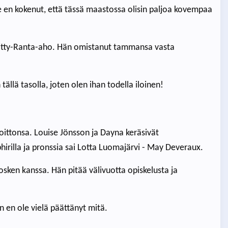
se en kokenut, että tässä maastossa olisin paljoa kovempaa
iniitty-Ranta-aho. Hän omistanut tammansa vasta
ällä tasolla, joten olen ihan todella iloinen!
oittonsa. Louise Jönsson ja Dayna keräsivät
rilla ja pronssia sai Lotta Luomajärvi - May Deveraux.
osken kanssa. Hän pitää välivuotta opiskelusta ja
 en ole vielä päättänyt mitä.