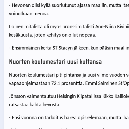
- Hevonen olisi kyllä suoriutunut ajassa maaliin, mutta it
voinutkaan mennä.
Iloinen mitalista oli myös pronssimitalisti Ann-Niina Kiv
kesäkuusta, joten kehitys on ollut nopeaa.
- Ensimmäinen kerta ST Stacyn jälkeen, kun pääsin maaliin t
Nuorten koulumestari uusi kultansa
Nuorten koulumestari piti pintansa ja uusi viime vuoden v
vapaaohjelmastaan 72,1 prosenttia. Emmi Salminen St’Ophi
Jönsson valmentautuu Helsingin Kilpatallissa Kikko Kalliok
ratsastaa kahta hevosta.
- Ensi vuonna on tarkoitus hakea opiskelemaan, mutta ihan