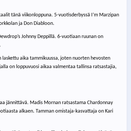
okaalit tänä viikonloppuna. 5-vuotisderbyssä I’m Marzipan
 Torkkolan ja Don Diabloon.
i Dewdrop’s Johnny Deppillä. 6-vuotiaan ruunan on
.
 on laskettu aika tammikuussa, joten nuorten hevosten
alla on loppuvuosi aikaa valmentaa tallinsa ratsastajia,
 aikaa jännittävä. Madis Mornan ratsastama Chardonnay
vuotiaasta alkaen. Tamman omistaja-kasvattaja on Kari