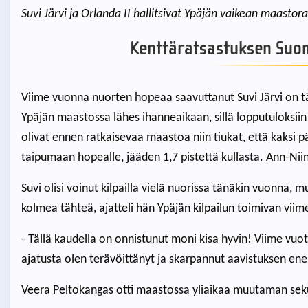
Suvi Järvi ja Orlanda II hallitsivat Ypäjän vaikean maast
Kenttäratsastuksen Suom
Viime vuonna nuorten hopeaa saavuttanut Suvi Järvi on täll
Ypäjän maastossa lähes ihanneaikaan, sillä lopputuloksiin ki
olivat ennen ratkaisevaa maastoa niin tiukat, että kaksi p
taipumaan hopealle, jääden 1,7 pistettä kullasta. Ann-Nii
Suvi olisi voinut kilpailla vielä nuorissa tänäkin vuonna, 
kolmea tähteä, ajatteli hän Ypäjän kilpailun toimivan viim
- Tällä kaudella on onnistunut moni kisa hyvin! Viime vu
ajatusta olen terävöittänyt ja skarpannut aavistuksen en
Veera Peltokangas otti maastossa yliaikaa muutaman sek