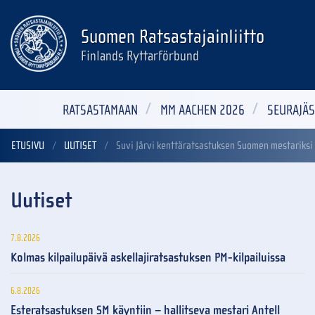
Suomen Ratsastajainliitto
Finlands Ryttarförbund
RATSASTAMAAN
MM AACHEN 2026
SEURAJÄS
ETUSIVU
UUTISET
Suvi Järvi kenttäratsastuksen Suomen mestariksi 
Uutiset
7.8.2026
Kolmas kilpailupäivä askellajiratsastuksen PM-kilpailuissa
6.8.2026
Esteratsastuksen SM käyntiin – hallitseva mestari Antell