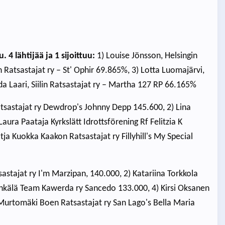
 4 lähtijää ja 1 sijoittuu:
1) Louise Jönsson, Helsingin
Ratsastajat ry – St' Ophir 69.865%, 3) Lotta Luomajärvi,
da Laari, Siilin Ratsastajat ry – Martha 127 RP 66.165%
Ratsastajat ry Dewdrop's Johnny Depp 145.600, 2) Lina
Laura Paataja Kyrkslätt Idrottsförening Rf Felitzia K
tja Kuokka Kaakon Ratsastajat ry Fillyhill's My Special
sastajat ry I'm Marzipan, 140.000, 2) Katariina Torkkola
ähkälä Team Kawerda ry Sancedo 133.000, 4) Kirsi Oksanen
 Murtomäki Boen Ratsastajat ry San Lago's Bella Maria