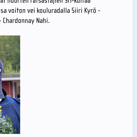
at nuorten ratsastajien SM-kultaa
sa voiton vei kouluradalla Siiri Kyrö -
- Chardonnay Nahi.