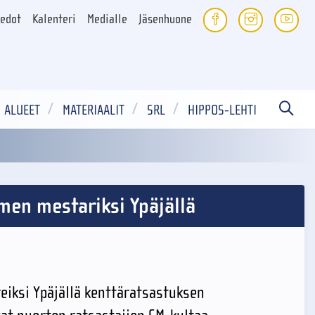
iedot
Kalenteri
Medialle
Jäsenhuone
ALUEET
MATERIAALIT
SRL
HIPPOS-LEHTI
men mestariksi Ypäjällä
reiksi Ypäjällä kenttäratsastuksen