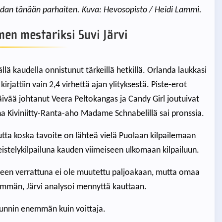
oradan tänään parhaiten. Kuva: Hevosopisto / Heidi Lammi.
en mestariksi Suvi Järvi
ä kaudella onnistunut tärkeillä hetkillä. Orlanda laukkasi
rjattiin vain 2,4 virhettä ajan ylityksestä. Piste-erot
äivää johtanut Veera Peltokangas ja Candy Girl joutuivat
na Kiviniitty-Ranta-aho Madame Schnabelillä sai pronssia.
mutta koska tavoite on lähteä vielä Puolaan kilpailemaan
eistelykilpailuna kauden viimeiseen ulkomaan kilpailuun.
oteen verrattuna ei ole muutettu paljoakaan, mutta omaa
emmän, Järvi analysoi mennyttä kauttaan.
unnin enemmän kuin voittaja.