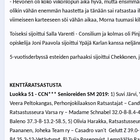
- Hevonen oli koko viikonlopun aika hyvä, mutta ensimmäis
olikin vähän enemmän haastetta ja tänään sai ratsastaa iha
viimeiseen karteeseen söi vähän aikaa, Morna tuumasi kil
Toiseksi sijoittui Salla Varenti - Consilium ja kolmas oli 
opiskelija Joni Paavola sijoittui Ypäjä Karlan kanssa neljän
5-vuotisderbyssä esteiden parhaaksi sijoittui Chekkonen, 
KENTTÄRATSASTUSTA
Luokka 51 - CCN*** Senioreiden SM 2019:
1) Suvi Järvi
Veera Peltokangas, Perhonjokilaakson Ratsastajat – Candy 
Ratsastusseura Varsa ry – Madame Schnabel 32.0-8-8.4-48
Baleno 37.3-8-13.2-58.5, 5) Olivia Harakka, Ratsastusseur
Paananen, Joheka Team ry – Casadro van't Gelutt Z 39.0-12
84 35.3-12-Vetäytynyt, 8) Tuija Rosenqvist, Lempäälän Ra