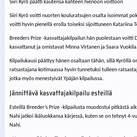
Siiri Kyrö päätti kautensa kahteen hienoon voittoon
Siiri Kyrö voitti nuorten kouluratsujen osalta isoimmat p
voitti hyvin pienellä erolla toiseksi sijoittuneen Katariina
Breeders Prize -kasvattajakilpailun hän puolestaan voitt
kasvattanut ja omistavat Minna Virtanen ja Saara Vuokila
Kilpailukausi päättyy hänen osaltaan tähän, sillä Kyröllä
ratsastajana kotimaassa hyvin tunnetuksi tulleen ratsastaj
jotka myös menestyivät Ypäjän kilpailussa.
Jännittävä kasvattajakilpailu esteillä
Esteillä Breeder’s Prize -kilpailusta muodostui pitkästä
Nahi jatkoi ikäluokkansa kärjessä, kuten se on tehnyt 4-
Nahi.