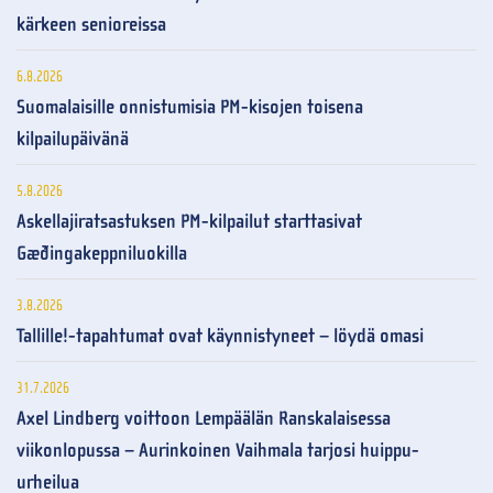
kärkeen senioreissa
6.8.2026
Suomalaisille onnistumisia PM-kisojen toisena
kilpailupäivänä
5.8.2026
Askellajiratsastuksen PM-kilpailut starttasivat
Gæðingakeppniluokilla
3.8.2026
Tallille!-tapahtumat ovat käynnistyneet – löydä omasi
31.7.2026
Axel Lindberg voittoon Lempäälän Ranskalaisessa
viikonlopussa – Aurinkoinen Vaihmala tarjosi huippu-
urheilua