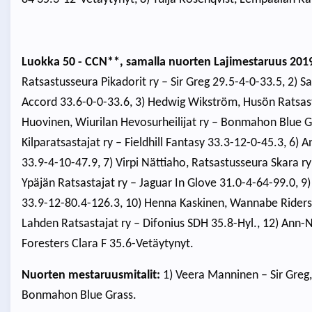
Luokka 50 - CCN**, samalla nuorten Lajimestaruus 2019. 
Ratsastusseura Pikadorit ry – Sir Greg 29.5-4-0-33.5, 2) S
Accord 33.6-0-0-33.6, 3) Hedwig Wikström, Husön Ratsasta
Huovinen, Wiurilan Hevosurheilijat ry – Bonmahon Blue Gr
Kilparatsastajat ry – Fieldhill Fantasy 33.3-12-0-45.3, 6
33.9-4-10-47.9, 7) Virpi Nättiaho, Ratsastusseura Skara r
Ypäjän Ratsastajat ry – Jaguar In Glove 31.0-4-64-99.0, 9
33.9-12-80.4-126.3, 10) Henna Kaskinen, Wannabe Riders ry
Lahden Ratsastajat ry – Difonius SDH 35.8-Hyl., 12) Ann-N
Foresters Clara F 35.6-Vetäytynyt.
Nuorten mestaruusmitalit:
1) Veera Manninen – Sir Greg,
Bonmahon Blue Grass.