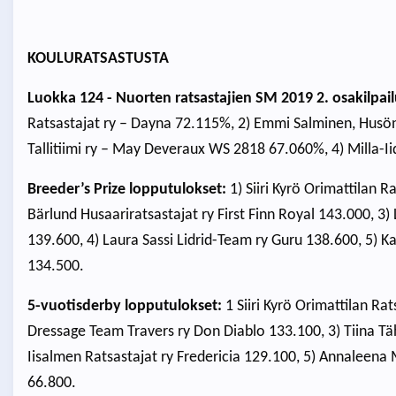
KOULURATSASTUSTA
Luokka 124 - Nuorten ratsastajien SM 2019 2. osakilpailu.
Ratsastajat ry – Dayna 72.115%, 2) Emmi Salminen, Husön 
Tallitiimi ry – May Deveraux WS 2818 67.060%, 4) Milla-Ii
Breeder’s Prize lopputulokset:
1) Siiri Kyrö Orimattilan 
Bärlund Husaariratsastajat ry First Finn Royal 143.000, 3) 
139.600, 4) Laura Sassi Lidrid-Team ry Guru 138.600, 5) Ka
134.500.
5-vuotisderby lopputulokset:
1 Siiri Kyrö Orimattilan Rat
Dressage Team Travers ry Don Diablo 133.100, 3) Tiina T
Iisalmen Ratsastajat ry Fredericia 129.100, 5) Annaleena
66.800.