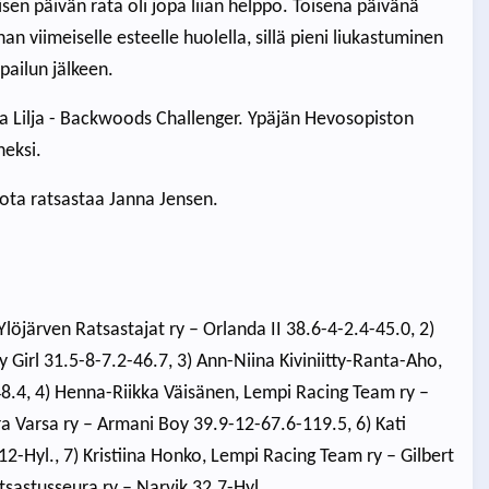
en päivän rata oli jopa liian helppo. Toisena päivänä
n viimeiselle esteelle huolella, sillä pieni liukastuminen
pailun jälkeen.
Pinja Lilja - Backwoods Challenger. Ypäjän Hevosopiston
neksi.
jota ratsastaa Janna Jensen.
, Ylöjärven Ratsastajat ry – Orlanda II 38.6-4-2.4-45.0, 2)
Girl 31.5-8-7.2-46.7, 3) Ann-Niina Kiviniitty-Ranta-Aho,
.4, 4) Henna-Riikka Väisänen, Lempi Racing Team ry –
a Varsa ry – Armani Boy 39.9-12-67.6-119.5, 6) Kati
-Hyl., 7) Kristiina Honko, Lempi Racing Team ry – Gilbert
tsastusseura ry – Narvik 32.7-Hyl.