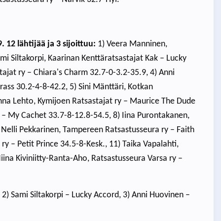
12 lähtijää ja 3 sijoittuu:
1) Veera Manninen,
ami Siltakorpi, Kaarinan Kenttäratsastajat Kak – Lucky
jat ry – Chiara's Charm 32.7-0-3.2-35.9, 4) Anni
ass 30.2-4-8-42.2, 5) Sini Mänttäri, Kotkan
) Anna Lehto, Kymijoen Ratsastajat ry – Maurice The Dude
y – My Cachet 33.7-8-12.8-54.5, 8) Iina Purontakanen,
) Nelli Pekkarinen, Tampereen Ratsastusseura ry – Faith
 – Petit Prince 34.5-8-Kesk., 11) Taika Vapalahti,
iina Kiviniitty-Ranta-Aho, Ratsastusseura Varsa ry –
 2) Sami Siltakorpi – Lucky Accord, 3) Anni Huovinen –