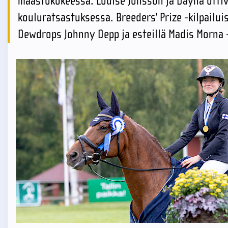
maastokokeessa. Louise Jönsson ja Dayna ottiv
kouluratsastuksessa. Breeders' Prize -kilpailuis
Dewdrops Johnny Depp ja esteillä Madis Morna 