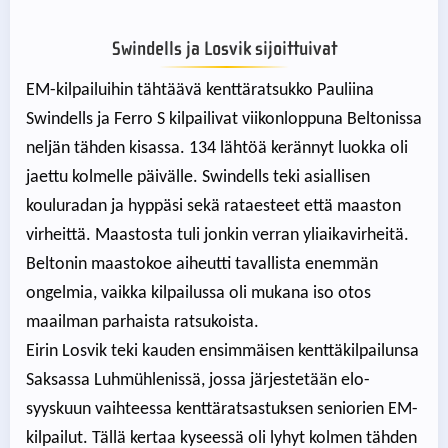
Swindells ja Losvik sijoittuivat
EM-kilpailuihin tähtäävä kenttäratsukko Pauliina
Swindells ja Ferro S kilpailivat viikonloppuna Beltonissa
neljän tähden kisassa. 134 lähtöä kerännyt luokka oli
jaettu kolmelle päivälle. Swindells teki asiallisen
kouluradan ja hyppäsi sekä rataesteet että maaston
virheittä. Maastosta tuli jonkin verran yliaikavirheitä.
Beltonin maastokoe aiheutti tavallista enemmän
ongelmia, vaikka kilpailussa oli mukana iso otos
maailman parhaista ratsukoista.
Eirin Losvik teki kauden ensimmäisen kenttäkilpailunsa
Saksassa Luhmühlenissä, jossa järjestetään elo-
syyskuun vaihteessa kenttäratsastuksen seniorien EM-
kilpailut. Tällä kertaa kyseessä oli lyhyt kolmen tähden