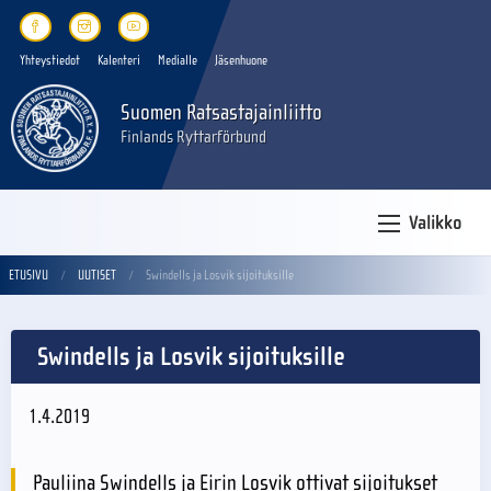
Yhteystiedot
Kalenteri
Medialle
Jäsenhuone
Suomen Ratsastajainliitto
Finlands Ryttarförbund
Valikko
ETUSIVU
UUTISET
Swindells ja Losvik sijoituksille
Swindells ja Losvik sijoituksille
1.4.2019
Pauliina Swindells ja Eirin Losvik ottivat sijoitukset