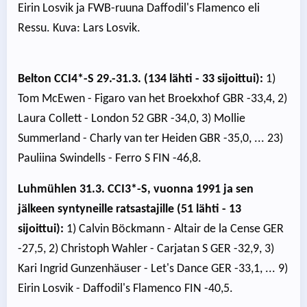
Eirin Losvik ja FWB-ruuna Daffodil's Flamenco eli
Ressu. Kuva: Lars Losvik.
Belton CCI4*-S 29.-31.3. (134 lähti - 33 sijoittui):
1)
Tom McEwen - Figaro van het Broekxhof GBR -33,4, 2)
Laura Collett - London 52 GBR -34,0, 3) Mollie
Summerland - Charly van ter Heiden GBR -35,0, ... 23)
Pauliina Swindells - Ferro S FIN -46,8.
Luhmühlen 31.3. CCI3*-S, vuonna 1991 ja sen
jälkeen syntyneille ratsastajille (51 lähti - 13
sijoittui):
1) Calvin Böckmann - Altair de la Cense GER
-27,5, 2) Christoph Wahler - Carjatan S GER -32,9, 3)
Kari Ingrid Gunzenhäuser - Let's Dance GER -33,1, ... 9)
Eirin Losvik - Daffodil's Flamenco FIN -40,5.