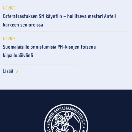
6.8.2026
Esteratsastuksen SM käyntiin – hallitseva mestari Antell
kärkeen senioreissa
6.8.2026
Suomalaisille onnistumisia PM-kisojen toisena
kilpailupäivänä
Lisää