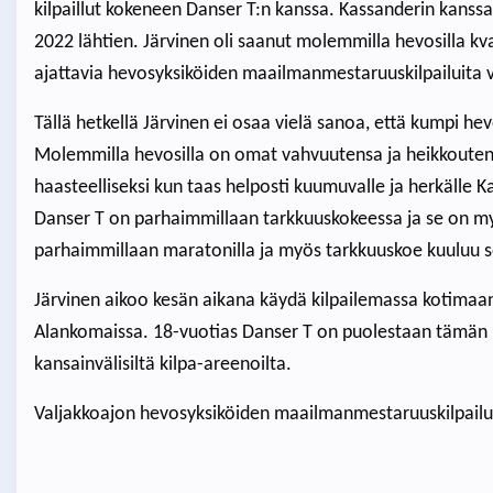
kilpaillut kokeneen Danser T:n kanssa. Kassanderin kanssa 
2022 lähtien. Järvinen oli saanut molemmilla hevosilla kv
ajattavia hevosyksiköiden maailmanmestaruuskilpailuita 
Tällä hetkellä Järvinen ei osaa vielä sanoa, että kumpi h
Molemmilla hevosilla on omat vahvuutensa ja heikkoutens
haasteelliseksi kun taas helposti kuumuvalle ja herkälle Ka
Danser T on parhaimmillaan tarkkuuskokeessa ja se on m
parhaimmillaan maratonilla ja myös tarkkuuskoe kuuluu s
Järvinen aikoo kesän aikana käydä kilpailemassa kotimaan 
Alankomaissa. 18-vuotias Danser T on puolestaan tämän 
kansainvälisiltä kilpa-areenoilta.
Valjakkoajon hevosyksiköiden maailmanmestaruuskilpailu