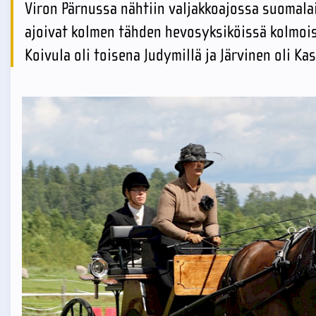
Viron Pärnussa nähtiin valjakkoajossa suomalais
ajoivat kolmen tähden hevosyksiköissä kolmoisv
Koivula oli toisena Judymillä ja Järvinen oli K