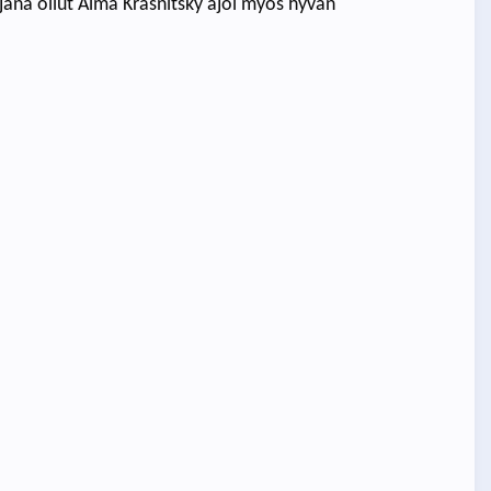
jana ollut Alma Krasnitsky ajoi myös hyvän