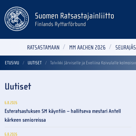
Suomen Ratsastajainliitto
Finlands Ryttarförbund
RATSASTAMAAN
MM AACHEN 2026
SEURAJÄS
ETUSIVU
UUTISET
Talvikki Järviselle ja Eveliina Koivulalle kolmois
Uutiset
6.8.2026
Esteratsastuksen SM käyntiin – hallitseva mestari Antell
kärkeen senioreissa
6.8.2026