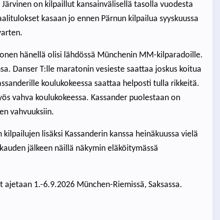
Järvinen on kilpaillut kansainvälisellä tasolla vuodesta
aalitulokset kasaan jo ennen Pärnun kilpailua syyskuussa
varten.
evonen hänellä olisi lähdössä Münchenin MM-kilparadoille.
a. Danser T:lle maratonin vesieste saattaa joskus koitua
ssanderille koulukokeessa saattaa helposti tulla rikkeitä.
yös vahva koulukokeessa. Kassander puolestaan on
en vahvuuksiin.
kilpailujen lisäksi Kassanderin kanssa heinäkuussa vielä
kauden jälkeen näillä näkymin eläköitymässä
t ajetaan 1.-6.9.2026 München-Riemissä, Saksassa.