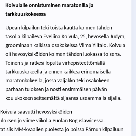
Koivulalle onnistuminen maratonilla ja
tarkkuuskokeessa
Upean kilpailun teki toista kautta kolmen tähden
tasolla kilpaileva Eveliina Koivula, 25, hevosella Judym,
groominaan kaikissa osakokeissa Vilma Ylitalo. Koivula
oli hevosyksiköiden kolmen tähden luokassa toisena.
Toinen sija ratkesi lopulta virhepisteettömällä
tarkkuuskokeella ja ennen kaikkea erinomaisella
maratonkokeella, jossa valjakko teki osakokeen
parhaan tuloksen ja nosti ensimmäisen päivän
koulukokeen seitsemättä sijaansa useammalla sijalla.
 Koivula saavutti hevosyksiköiden
uloksen jo viime viikolla Puolan Boguslawicessa.
vat siis MM-kvaalien puolesta jo poissa Pärnun kilpailuun