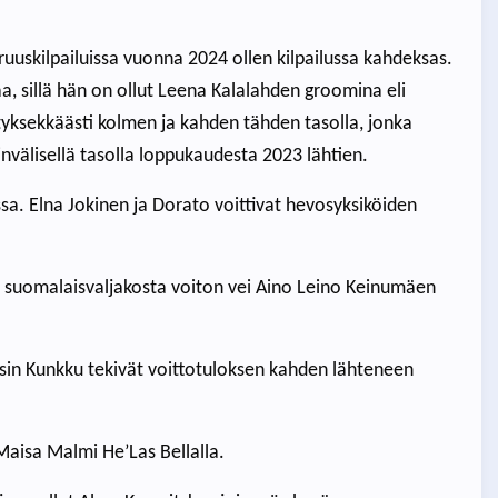
uuskilpailuissa vuonna 2024 ollen kilpailussa kahdeksas.
, sillä hän on ollut Leena Kalalahden groomina eli
yksekkäästi kolmen ja kahden tähden tasolla, jonka
invälisellä tasolla loppukaudesta 2023 lähtien.
a. Elna Jokinen ja Dorato voittivat hevosyksiköiden
 suomalaisvaljakosta voiton vei Aino Leino Keinumäen
sin Kunkku tekivät voittotuloksen kahden lähteneen
Maisa Malmi He’Las Bellalla.