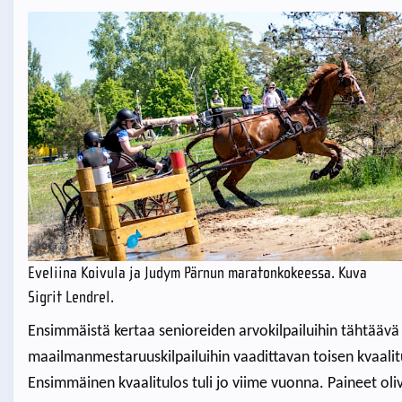
Eveliina Koivula ja Judym Pärnun maratonkokeessa. Kuva
Sigrit Lendrel.
Ensimmäistä kertaa senioreiden arvokilpailuihin tähtäävä
maailmanmestaruuskilpailuihin vaadittavan toisen kvaalit
Ensimmäinen kvaalitulos tuli jo viime vuonna. Paineet oli