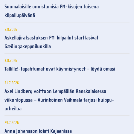
Suomalaisille onnistumisia PM-kisojen toisena
kilpailupäivänä
5.8.2026
Askellajiratsastuksen PM-kilpailut starttasivat
Gæðingakeppniluokilla
3.8.2026
Tallille!-tapahtumat ovat käynnistyneet – löydä omasi
31.7.2026
Axel Lindberg voittoon Lempäälän Ranskalaisessa
viikonlopussa – Aurinkoinen Vaihmala tarjosi huippu-
urheilua
29.7.2026
Anna Johansson loisti Kajaanissa