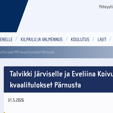
Yhteyst
ENELLE
KILPAILU JA VALMENNUS
KOULUTUS
LAJIT
voitto sekä MM-kvaalitulokset Pärnusta
Talvikki Järviselle ja Eveliina Koi
kvaalitulokset Pärnusta
31.5.2026