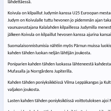
lähdettäessä.
Koivula on kilpaillut Judymin kanssa U25 Euroopan mestar
Judym on Koivulalle tuttu hevonen jo pidemmän ajan takaa
vaunuavustajana Kalalahden kilpaillessa Judymilla menest
jälkeen Koivula on kilpaillut hevosen kanssa ajurina kansa
Suomalaisonnistumisia nähtiin myös Pärnun muissa luokiss
kahden tähden luokan neljän lähtijän joukosta.
Poniparien kahden tähden luokassa lähteneestä kahdesta
Mufasalla ja Norrgårdens Jupiterilla.
Kahden tähden poniyksikköissä Vilma Leppäkangas ja Kult
valjakon joukosta.
Lasten kahden tähden poniyksiköissä voittotuloksen ajoi 