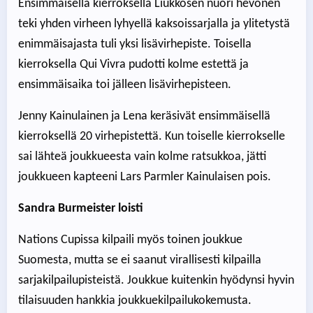
Ensimmäisellä kierroksella Liukkosen nuori hevonen
teki yhden virheen lyhyellä kaksoissarjalla ja ylitetystä
enimmäisajasta tuli yksi lisävirhepiste. Toisella
kierroksella Qui Vivra pudotti kolme estettä ja
ensimmäisaika toi jälleen lisävirhepisteen.
Jenny Kainulainen ja Lena keräsivät ensimmäisellä
kierroksellä 20 virhepistettä. Kun toiselle kierrokselle
sai lähteä joukkueesta vain kolme ratsukkoa, jätti
joukkueen kapteeni Lars Parmler Kainulaisen pois.
Sandra Burmeister loisti
Nations Cupissa kilpaili myös toinen joukkue
Suomesta, mutta se ei saanut virallisesti kilpailla
sarjakilpailupisteistä. Joukkue kuitenkin hyödynsi hyvin
tilaisuuden hankkia joukkuekilpailukokemusta.