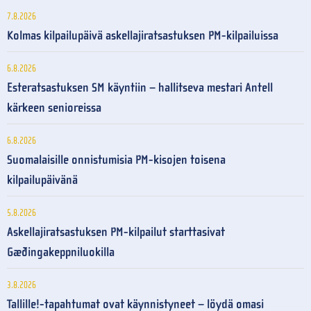
7.8.2026
Kolmas kilpailupäivä askellajiratsastuksen PM-kilpailuissa
6.8.2026
Esteratsastuksen SM käyntiin – hallitseva mestari Antell
kärkeen senioreissa
6.8.2026
Suomalaisille onnistumisia PM-kisojen toisena
kilpailupäivänä
5.8.2026
Askellajiratsastuksen PM-kilpailut starttasivat
Gæðingakeppniluokilla
3.8.2026
Tallille!-tapahtumat ovat käynnistyneet – löydä omasi