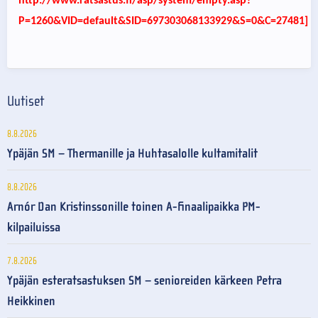
http://www.ratsastus.fi/asp/system/empty.asp?
P=1260&VID=default&SID=697303068133929&S=0&C=27481]
Uutiset
8.8.2026
Ypäjän SM – Thermanille ja Huhtasalolle kultamitalit
8.8.2026
Arnór Dan Kristinssonille toinen A-finaalipaikka PM-
kilpailuissa
7.8.2026
Ypäjän esteratsastuksen SM – senioreiden kärkeen Petra
Heikkinen