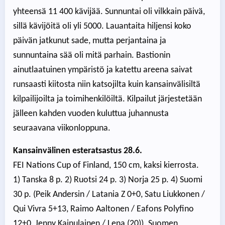
yhteensä 11 400 kävijää. Sunnuntai oli vilkkain päivä,
sillä kävijöitä oli yli 5000. Lauantaita hiljensi koko
päivän jatkunut sade, mutta perjantaina ja
sunnuntaina sää oli mitä parhain. Bastionin
ainutlaatuinen ympäristö ja katettu areena saivat
runsaasti kiitosta niin katsojilta kuin kansainvälisiltä
kilpailijoilta ja toimihenkilöiltä. Kilpailut järjestetään
jälleen kahden vuoden kuluttua juhannusta
seuraavana viikonloppuna.
Kansainvälinen esteratsastus 28.6.
FEI Nations Cup of Finland, 150 cm, kaksi kierrosta.
1) Tanska 8 p. 2) Ruotsi 24 p. 3) Norja 25 p. 4) Suomi
30 p. (Peik Andersin / Latania Z 0+0, Satu Liukkonen /
Qui Vivra 5+13, Raimo Aaltonen / Eafons Polyfino
12+0, Jenny Kainulainen / Lena (20)). Suomen