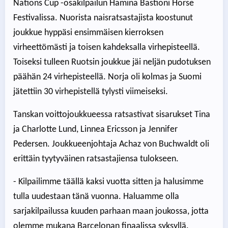
Nations Cup -osakilpailun Hamina Bastioni Horse
Festivalissa. Nuorista naisratsastajista koostunut
joukkue hyppäsi ensimmäisen kierroksen
virheettömästi ja toisen kahdeksalla virhepisteellä.
Toiseksi tulleen Ruotsin joukkue jäi neljän pudotuksen
päähän 24 virhepisteellä. Norja oli kolmas ja Suomi
jätettiin 30 virhepistellä tylysti viimeiseksi.
Tanskan voittojoukkueessa ratsastivat sisarukset Tina
ja Charlotte Lund, Linnea Ericsson ja Jennifer
Pedersen. Joukkueenjohtaja Achaz von Buchwaldt oli
erittäin tyytyväinen ratsastajiensa tulokseen.
- Kilpailimme täällä kaksi vuotta sitten ja halusimme
tulla uudestaan tänä vuonna. Haluamme olla
sarjakilpailussa kuuden parhaan maan joukossa, jotta
olemme mukana Barcelonan finaalissa syksyllä.