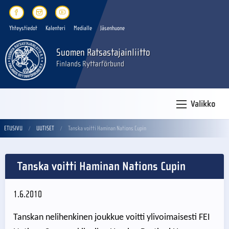
Yhteystiedot
Kalenteri
Medialle
Jäsenhuone
Suomen Ratsastajainliitto
Finlands Ryttarförbund
Valikko
ETUSIVU
UUTISET
Tanska voitti Haminan Nations Cupin
Tanska voitti Haminan Nations Cupin
1.6.2010
Tanskan nelihenkinen joukkue voitti ylivoimaisesti FEI