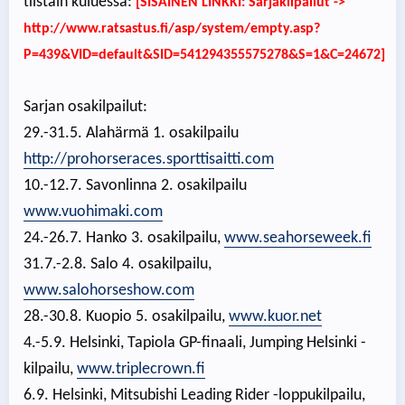
tiistain kuluessa:
[SISÄINEN LINKKI: Sarjakilpailut ->
http://www.ratsastus.fi/asp/system/empty.asp?
P=439&VID=default&SID=541294355575278&S=1&C=24672]
Sarjan osakilpailut:
29.-31.5. Alahärmä 1. osakilpailu
http://prohorseraces.sporttisaitti.com
10.-12.7. Savonlinna 2. osakilpailu
www.vuohimaki.com
24.-26.7. Hanko 3. osakilpailu,
www.seahorseweek.fi
31.7.-2.8. Salo 4. osakilpailu,
www.salohorseshow.com
28.-30.8. Kuopio 5. osakilpailu,
www.kuor.net
4.-5.9. Helsinki, Tapiola GP-finaali, Jumping Helsinki -
kilpailu,
www.triplecrown.fi
6.9. Helsinki, Mitsubishi Leading Rider -loppukilpailu,