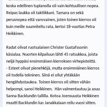
koska edellinen tuplanolla oli vain kohtuullisen nopea.
Reipas laukka oli taktiikkani. Tamara on sekä
perusnopea että varovainen, joten toinen kierros oli
kuin meille suunniteltu rata, kertoi 18-vuotias Petra
Heikkinen.
Radat olivat ruotsalaisen Christer Gustafssonin
käsialaa. Nuorten kilpailuun lähti 45 ratsukkoa, joista
neljä hyppäsi ensimmäisen kierroksen virhepisteittä.
- Esteet olivat pienehköjä, mutta ensimmäinen kierros
oli todella tekninen. Siinä ei ollut yhtäkään
hengähdystaukoa. Toinen kierros oli sitten vähän
helpompi, sanoi Heikkinen. Hän valmentautuu ja asuu
Sanna Backlundin tallilla. Kotoa Joensuusta Heikkinen
muutti Backlundin luo Janakkalaan reilu vuosi sitten.