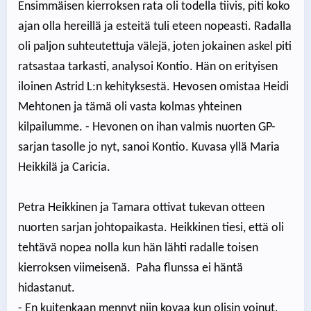
Ensimmäisen kierroksen rata oli todella tiivis, piti koko
ajan olla hereillä ja esteitä tuli eteen nopeasti. Radalla
oli paljon suhteutettuja välejä, joten jokainen askel piti
ratsastaa tarkasti, analysoi Kontio. Hän on erityisen
iloinen Astrid L:n kehityksestä. Hevosen omistaa Heidi
Mehtonen ja tämä oli vasta kolmas yhteinen
kilpailumme. - Hevonen on ihan valmis nuorten GP-
sarjan tasolle jo nyt, sanoi Kontio. Kuvasa yllä Maria
Heikkilä ja Caricia.
Petra Heikkinen ja Tamara ottivat tukevan otteen
nuorten sarjan johtopaikasta. Heikkinen tiesi, että oli
tehtävä nopea nolla kun hän lähti radalle toisen
kierroksen viimeisenä. Paha flunssa ei häntä
hidastanut.
- En kuitenkaan mennyt niin kovaa kun olisin voinut,