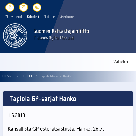
Yhteystiedot
Kalenteri
Medialle
Jäsenhuone
Suomen Ratsastajainliitto
Finlands Ryttarförbund
Valikko
ETUSIVU
UUTISET
Tapiola GP-sarjat Hanko
Tapiola GP-sarjat Hanko
1.6.2010
Kansallista GP-esteratsastusta, Hanko, 26.7.