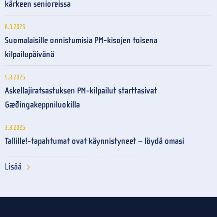
kärkeen senioreissa
6.8.2026
Suomalaisille onnistumisia PM-kisojen toisena
kilpailupäivänä
5.8.2026
Askellajiratsastuksen PM-kilpailut starttasivat
Gæðingakeppniluokilla
3.8.2026
Tallille!-tapahtumat ovat käynnistyneet – löydä omasi
Lisää