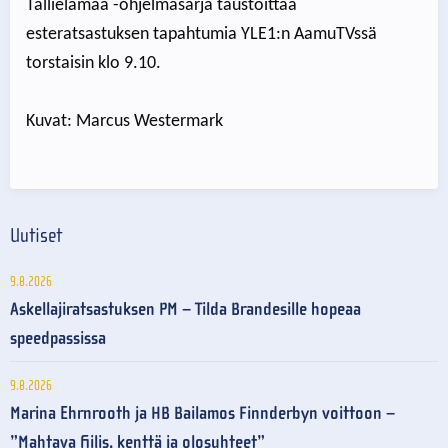
Tallielämää -ohjelmasarja taustoittaa
esteratsastuksen tapahtumia YLE1:n AamuTVssä
torstaisin klo 9.10.
Kuvat: Marcus Westermark
Uutiset
9.8.2026
Askellajiratsastuksen PM – Tilda Brandesille hopeaa
speedpassissa
9.8.2026
Marina Ehrnrooth ja HB Bailamos Finnderbyn voittoon –
”Mahtava fiilis, kenttä ja olosuhteet”