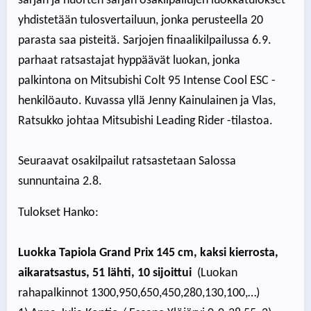
sarjan ja nuorten sarjan osakilpailujen luokkatulokset
yhdistetään tulosvertailuun, jonka perusteella 20
parasta saa pisteitä. Sarjojen finaalikilpailussa 6.9.
parhaat ratsastajat hyppäävät luokan, jonka
palkintona on Mitsubishi Colt 95 Intense Cool ESC -
henkilöauto. Kuvassa yllä Jenny Kainulainen ja Vlas,
Ratsukko johtaa Mitsubishi Leading Rider -tilastoa.
Seuraavat osakilpailut ratsastetaan Salossa
sunnuntaina 2.8.
Tulokset Hanko:
Luokka Tapiola Grand Prix 145 cm, kaksi kierrosta,
aikaratsastus, 51 lähti, 10 sijoittui
(Luokan
rahapalkinnot 1300,950,650,450,280,130,100,…)