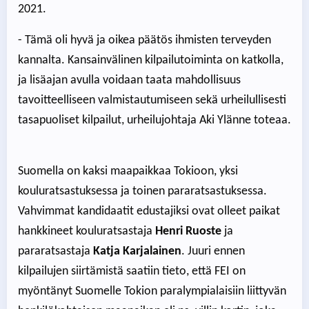
2021.
- Tämä oli hyvä ja oikea päätös ihmisten terveyden
kannalta. Kansainvälinen kilpailutoiminta on katkolla,
ja lisäajan avulla voidaan taata mahdollisuus
tavoitteelliseen valmistautumiseen sekä urheilullisesti
tasapuoliset kilpailut, urheilujohtaja Aki Ylänne toteaa.
Suomella on kaksi maapaikkaa Tokioon, yksi
kouluratsastuksessa ja toinen pararatsastuksessa.
Vahvimmat kandidaatit edustajiksi ovat olleet paikat
hankkineet kouluratsastaja
Henri Ruoste
ja
pararatsastaja
Katja Karjalainen
. Juuri ennen
kilpailujen siirtämistä saatiin tieto, että FEI on
myöntänyt Suomelle Tokion paralympialaisiin liittyvän