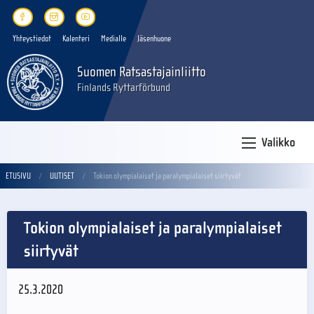
Yhteystiedot
Kalenteri
Medialle
Jäsenhuone
Suomen Ratsastajainliitto
Finlands Ryttarförbund
Valikko
ETUSIVU
UUTISET
Tokion olympialaiset ja paralympialaiset siirtyvät
Tokion olympialaiset ja paralympialaiset
siirtyvät
25.3.2020