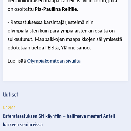
henkilökohtaisen maapaikan eli ns. villin kortin, joka
on osoitettu
Pia-Pauliina Reitille
.
- Ratsastuksessa karsintajärjestelmä niin
olympialaisten kuin paralympialaistenkin osalta on
sulkeutunut. Maapaikkojen maapaikkojen säilymisestä
odotetaan tietoa FEI:ltä, Ylänne sanoo.
Lue lisää
Olympiakomitean sivuilta
Uutiset
6.8.2026
Esteratsastuksen SM käyntiin – hallitseva mestari Antell
kärkeen senioreissa