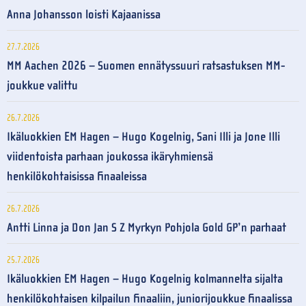
Anna Johansson loisti Kajaanissa
27.7.2026
MM Aachen 2026 – Suomen ennätyssuuri ratsastuksen MM-
joukkue valittu
26.7.2026
Ikäluokkien EM Hagen – Hugo Kogelnig, Sani Illi ja Jone Illi
viidentoista parhaan joukossa ikäryhmiensä
henkilökohtaisissa finaaleissa
26.7.2026
Antti Linna ja Don Jan S Z Myrkyn Pohjola Gold GP’n parhaat
25.7.2026
Ikäluokkien EM Hagen – Hugo Kogelnig kolmannelta sijalta
henkilökohtaisen kilpailun finaaliin, juniorijoukkue finaalissa