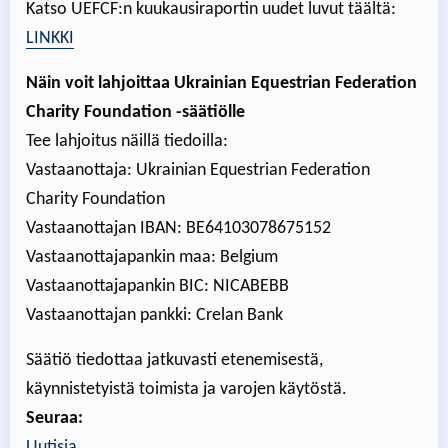
Katso UEFCF:n kuukausiraportin uudet luvut täältä:
LINKKI
Näin voit lahjoittaa Ukrainian Equestrian Federation
Charity Foundation -säätiölle
Tee lahjoitus näillä tiedoilla:
Vastaanottaja: Ukrainian Equestrian Federation
Charity Foundation
Vastaanottajan IBAN: BE64103078675152
Vastaanottajapankin maa: Belgium
Vastaanottajapankin BIC: NICABEBB
Vastaanottajan pankki: Crelan Bank
Säätiö tiedottaa jatkuvasti etenemisestä,
käynnistetyistä toimista ja varojen käytöstä.
Seuraa:
Uutisia