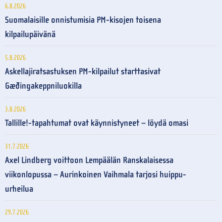
6.8.2026
Suomalaisille onnistumisia PM-kisojen toisena
kilpailupäivänä
5.8.2026
Askellajiratsastuksen PM-kilpailut starttasivat
Gæðingakeppniluokilla
3.8.2026
Tallille!-tapahtumat ovat käynnistyneet – löydä omasi
31.7.2026
Axel Lindberg voittoon Lempäälän Ranskalaisessa
viikonlopussa – Aurinkoinen Vaihmala tarjosi huippu-
urheilua
29.7.2026