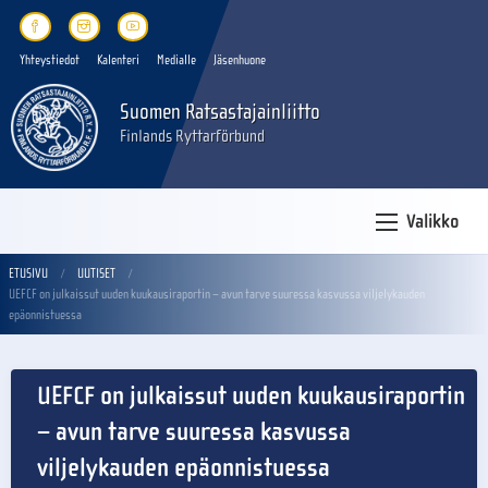
Yhteystiedot
Kalenteri
Medialle
Jäsenhuone
Suomen Ratsastajainliitto
Finlands Ryttarförbund
Valikko
ETUSIVU
UUTISET
UEFCF on julkaissut uuden kuukausiraportin – avun tarve suuressa kasvussa viljelykauden
epäonnistuessa
UEFCF on julkaissut uuden kuukausiraportin
– avun tarve suuressa kasvussa
viljelykauden epäonnistuessa