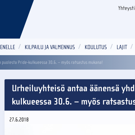
Yhteyst
ENELLE
KILPAILU JA VALMENNUS
KOULUTUS
LAJIT
 puolesta Pride-kulkueessa 30.6. – myös ratsastus mukana!
Urheiluyhteisö antaa äänensä yhd
kulkueessa 30.6. – myös ratsastu
27.6.2018