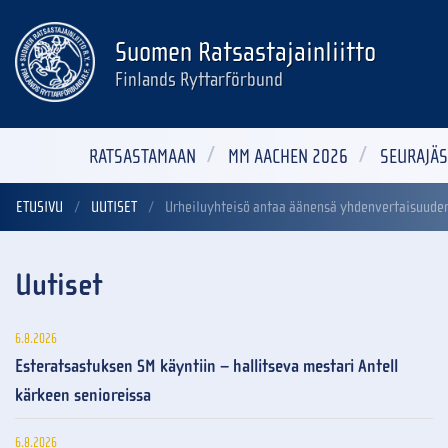
Suomen Ratsastajainliitto
Finlands Ryttarförbund
RATSASTAMAAN
MM AACHEN 2026
SEURAJÄS
ETUSIVU
UUTISET
Urheiluyhteisö antaa äänensä yhdenvertaisuuden
Uutiset
6.8.2026
Esteratsastuksen SM käyntiin – hallitseva mestari Antell
kärkeen senioreissa
6.8.2026