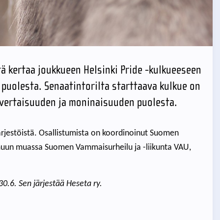
 kertaa joukkueen Helsinki Pride -kulkueeseen
puolesta. Senaatintorilta starttaava kulkue on
nvertaisuuden ja moninaisuuden puolesta.
 järjestöistä. Osallistumista on koordinoinut Suomen
 muun muassa Suomen Vammaisurheilu ja -liikunta VAU,
30.6. Sen järjestää Heseta ry.