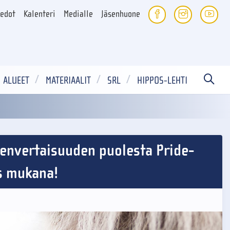
iedot
Kalenteri
Medialle
Jäsenhuone
ALUEET
MATERIAALIT
SRL
HIPPOS-LEHTI
envertaisuuden puolesta Pride-
s mukana!