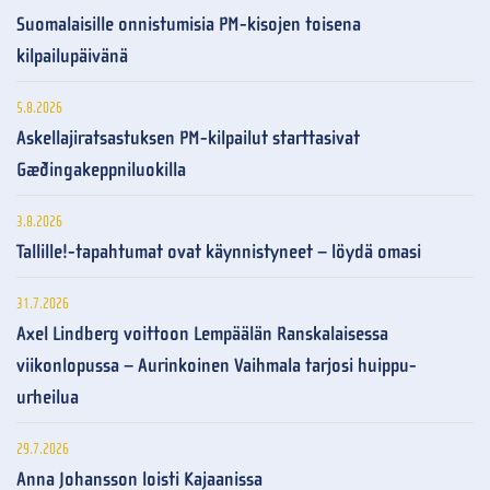
Suomalaisille onnistumisia PM-kisojen toisena
kilpailupäivänä
5.8.2026
Askellajiratsastuksen PM-kilpailut starttasivat
Gæðingakeppniluokilla
3.8.2026
Tallille!-tapahtumat ovat käynnistyneet – löydä omasi
31.7.2026
Axel Lindberg voittoon Lempäälän Ranskalaisessa
viikonlopussa – Aurinkoinen Vaihmala tarjosi huippu-
urheilua
29.7.2026
Anna Johansson loisti Kajaanissa