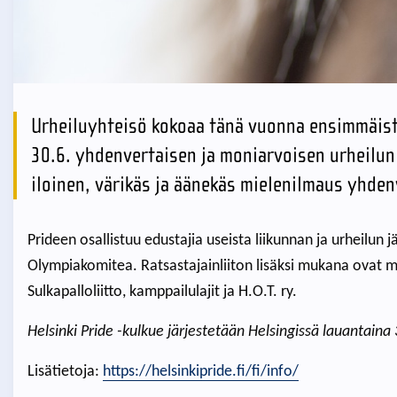
Urheiluyhteisö kokoaa tänä vuonna ensimmäistä
30.6. yhdenvertaisen ja moniarvoisen urheilun 
iloinen, värikäs ja äänekäs mielenilmaus yhde
Prideen osallistuu edustajia useista liikunnan ja urheilun
Olympiakomitea. Ratsastajainliiton lisäksi mukana ovat
Sulkapalloliitto, kamppailulajit ja H.O.T. ry.
Helsinki Pride -kulkue järjestetään Helsingissä lauantaina 
Lisätietoja:
https://helsinkipride.fi/fi/info/