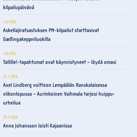
kilpailupäivänä
5.8.2026
Askellajiratsastuksen PM-kilpailut starttasivat
Gæðingakeppniluokilla
3.8.2026
Tallille!-tapahtumat ovat käynnistyneet – löydä omasi
31.7.2026
Axel Lindberg voittoon Lempäälän Ranskalaisessa
viikonlopussa – Aurinkoinen Vaihmala tarjosi huippu-
urheilua
29.7.2026
Anna Johansson loisti Kajaanissa