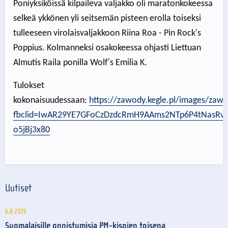
Poniyksiköissä kilpaileva valjakko oli maratonkokeessa
selkeä ykkönen yli seitsemän pisteen erolla toiseksi
tulleeseen virolaisvaljakkoon Riina Roa - Pin Rock's
Poppius. Kolmanneksi osakokeessa ohjasti Liettuan
Almutis Raila ponilla Wolf's Emilia K.
Tulokset
kokonaisuudessaan:
https://zawody.kegle.pl/images/zaw
fbclid=IwAR29YE7GFoCzDzdcRmH9AAms2NTp6P4tNasRv7
o5jBj3x80
Uutiset
6.8.2026
Suomalaisille onnistumisia PM-kisojen toisena