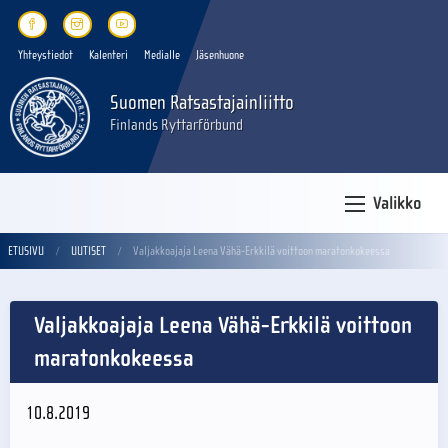
Yhteystiedot
Kalenteri
Medialle
Jäsenhuone
Suomen Ratsastajainliitto
Finlands Ryttarförbund
Valikko
ETUSIVU
UUTISET
Valjakkoajaja Leena Vähä-Erkkilä voittoon maratonkokeessa
Valjakkoajaja Leena Vähä-Erkkilä voittoon
maratonkokeessa
10.8.2019