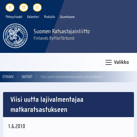
Yhteystiedot
Kalenteri
Medialle
Jäsenhuone
Suomen Ratsastajainliitto
Finlands Ryttarförbund
Valikko
ETUSIVU
UUTISET
Viisi uutta lajivalmentajaa matkaratsastukseen
Viisi uutta lajivalmentajaa
matkaratsastukseen
1.6.2010