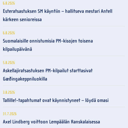
6.8.2026
Esteratsastuksen SM käyntiin – hallitseva mestari Antell
kärkeen senioreissa
6.8.2026
Suomalaisille onnistumisia PM-kisojen toisena
kilpailupäivänä
5.8.2026
Askellajiratsastuksen PM-kilpailut starttasivat
Gæðingakeppniluokilla
3.8.2026
Tallille!-tapahtumat ovat käynnistyneet – löydä omasi
31.7.2026
Axel Lindberg voittoon Lempäälän Ranskalaisessa