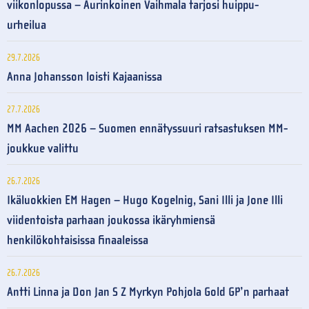
viikonlopussa – Aurinkoinen Vaihmala tarjosi huippu-
urheilua
29.7.2026
Anna Johansson loisti Kajaanissa
27.7.2026
MM Aachen 2026 – Suomen ennätyssuuri ratsastuksen MM-
joukkue valittu
26.7.2026
Ikäluokkien EM Hagen – Hugo Kogelnig, Sani Illi ja Jone Illi
viidentoista parhaan joukossa ikäryhmiensä
henkilökohtaisissa finaaleissa
26.7.2026
Antti Linna ja Don Jan S Z Myrkyn Pohjola Gold GP’n parhaat