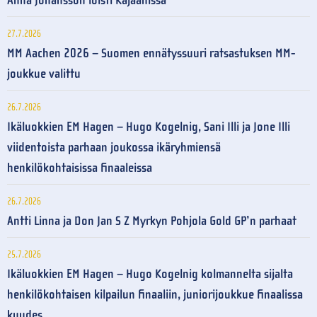
Anna Johansson loisti Kajaanissa
27.7.2026
MM Aachen 2026 – Suomen ennätyssuuri ratsastuksen MM-
joukkue valittu
26.7.2026
Ikäluokkien EM Hagen – Hugo Kogelnig, Sani Illi ja Jone Illi
viidentoista parhaan joukossa ikäryhmiensä
henkilökohtaisissa finaaleissa
26.7.2026
Antti Linna ja Don Jan S Z Myrkyn Pohjola Gold GP’n parhaat
25.7.2026
Ikäluokkien EM Hagen – Hugo Kogelnig kolmannelta sijalta
henkilökohtaisen kilpailun finaaliin, juniorijoukkue finaalissa
kuudes