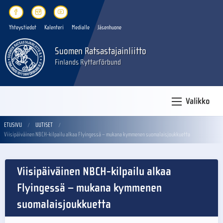
Yhteystiedot
Kalenteri
Medialle
Jäsenhuone
Suomen Ratsastajainliitto
Finlands Ryttarförbund
Valikko
ETUSIVU
UUTISET
Viisipäiväinen NBCH-kilpailu alkaa Flyingessä – mukana kymmenen suomalaisjoukkuetta
Viisipäiväinen NBCH-kilpailu alkaa
Flyingessä – mukana kymmenen
suomalaisjoukkuetta