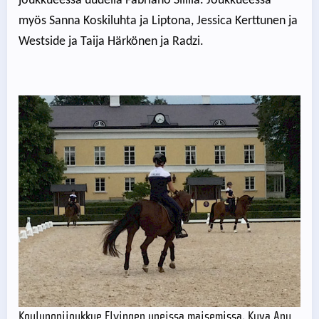
joukkueessa uudella Fabriano Silillä. Joukkueessa
myös Sanna Koskiluhta ja Liptona, Jessica Kerttunen ja
Westside ja Taija Härkönen ja Radzi.
Kouluponijoukkue Flyingen upeissa maisemissa. Kuva Anu