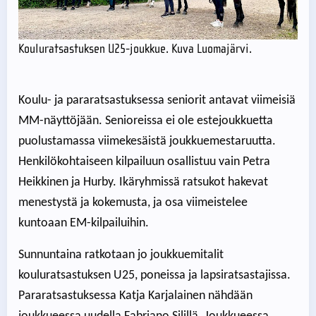
Kouluratsastuksen U25-joukkue. Kuva Luomajärvi.
Koulu- ja pararatsastuksessa seniorit antavat viimeisiä
MM-näyttöjään. Senioreissa ei ole estejoukkuetta
puolustamassa viimekesäistä joukkuemestaruutta.
Henkilökohtaiseen kilpailuun osallistuu vain Petra
Heikkinen ja Hurby. Ikäryhmissä ratsukot hakevat
menestystä ja kokemusta, ja osa viimeistelee
kuntoaan EM-kilpailuihin.
Sunnuntaina ratkotaan jo joukkuemitalit
kouluratsastuksen U25, poneissa ja lapsiratsastajissa.
Pararatsastuksessa Katja Karjalainen nähdään