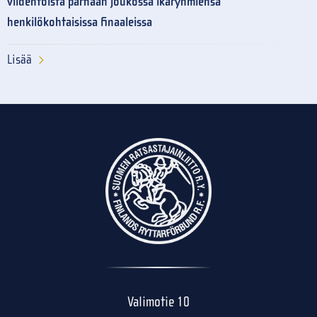
viidentoista parhaan joukossa ikäryhmiensä
henkilökohtaisissa finaaleissa
Lisää
Valimotie 10