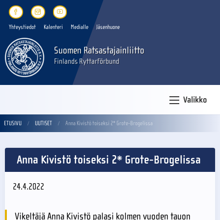
Yhteystiedot
Kalenteri
Medialle
Jäsenhuone
Suomen Ratsastajainliitto
Finlands Ryttarförbund
Valikko
ETUSIVU
UUTISET
Anna Kivistö toiseksi 2* Grote-Brogelissa
Anna Kivistö toiseksi 2* Grote-Brogelissa
24.4.2022
Vikeltäjä Anna Kivistö palasi kolmen vuoden tauon