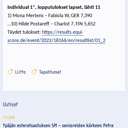
Individual 1*, lopputulokset lapset, lähti 11
1) Mona Mertens – Fabiola W, GER 7,390
…10) Hilde Postareff – Charlot 7, FIN 5,652
Täydet tulokset:
https://results.equi-
score.de/event/2022/18166/en/resultlist/01_2
Liitto
Tapahtumat
Uutiset
7.8.2026
Ypäjän esteratsastuksen SM – senioreiden kärkeen Petra