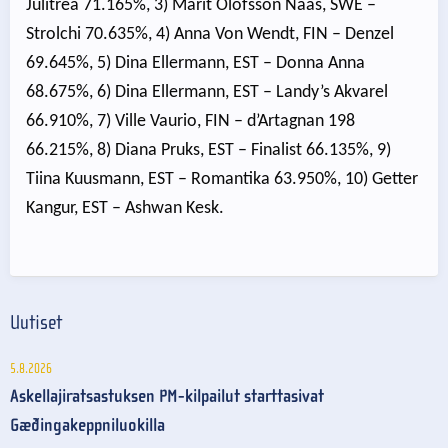
Julitrea 71.165%, 3) Märit Olofsson Nääs, SWE –
Strolchi 70.635%, 4) Anna Von Wendt, FIN – Denzel
69.645%, 5) Dina Ellermann, EST – Donna Anna
68.675%, 6) Dina Ellermann, EST – Landy’s Akvarel
66.910%, 7) Ville Vaurio, FIN – d’Artagnan 198
66.215%, 8) Diana Pruks, EST – Finalist 66.135%, 9)
Tiina Kuusmann, EST – Romantika 63.950%, 10) Getter
Kangur, EST – Ashwan Kesk.
Uutiset
5.8.2026
Askellajiratsastuksen PM-kilpailut starttasivat
Gæðingakeppniluokilla