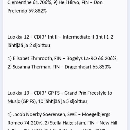
Clementine 61.706%, 9) Heli Hirvo, FIN – Don
Preferido 59.882%
Luokka 12 – CDI3* Int II – Intermediate II (Int II), 2
lähtijää ja 2 sijoittuu
1) Elisabet Ehrnrooth, FIN – Bogelys La-RO 66.206%,
2) Susanna Therman, FIN – Dragonheart 65.853%
Luokka 13 – CDI3* GP FS – Grand Prix Freestyle to
Music (GP FS), 10 lähtijää ja 5 sijoittuu
1) Jacob Noerby Soerensen, SWE – Moegelbjergs
Romeo 74.210%, 2) Stella Hagelstam, FIN – New Hill