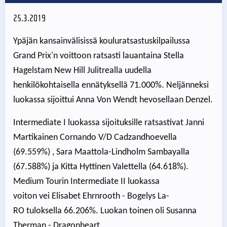
25.3.2019
Ypäjän kansainvälisissä kouluratsastuskilpailussa
Grand Prix'n voittoon ratsasti lauantaina Stella
Hagelstam New Hill Julitrealla uudella
henkilökohtaisella ennätyksellä 71.000%. Neljänneksi
luokassa sijoittui Anna Von Wendt hevosellaan Denzel.
Intermediate I luokassa sijoituksille ratsastivat Janni
Martikainen
Cornando V/D Cadzandhoevella
(69.559%) , Sara Maattola-Lindholm Sambayalla
(67.588%) ja Kitta Hyttinen Valettella (64.618%).
Medium Tourin Intermediate II luokassa
voiton vei Elisabet Ehrnrooth -
Bogelys La-
RO tuloksella 66.206%. Luokan toinen oli Susanna
Therman - Dragonheart.