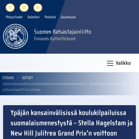
Yhteystiedot
Kalenteri
Medialle
Jäsenhuone
Suomen Ratsastajainliitto
Finlands Ryttarförbund
Valikko
ETUSIVU
UUTISET
Ypäjän kansainvälisissä koulukilpailuissa suomalaismenestystä - Stella Hagelstam ja New Hill
Julitrea Grand Prix'n voittoon
Ypäjän kansainvälisissä koulukilpailuissa
suomalaismenestystä - Stella Hagelstam ja
New Hill Julitrea Grand Prix'n voittoon