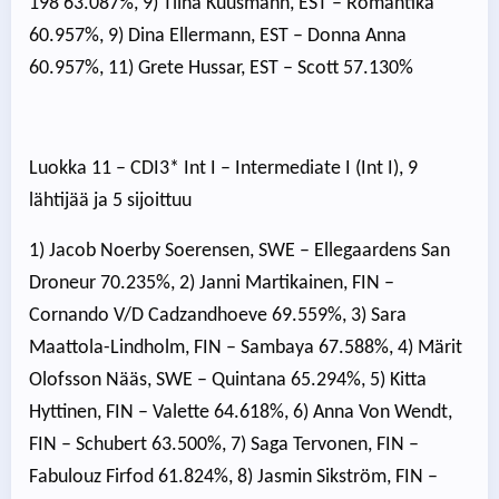
198 63.087%, 9) Tiina Kuusmann, EST – Romantika
60.957%, 9) Dina Ellermann, EST – Donna Anna
60.957%, 11) Grete Hussar, EST – Scott 57.130%
Luokka 11 – CDI3* Int I – Intermediate I (Int I), 9
lähtijää ja 5 sijoittuu
1) Jacob Noerby Soerensen, SWE – Ellegaardens San
Droneur 70.235%, 2) Janni Martikainen, FIN –
Cornando V/D Cadzandhoeve 69.559%, 3) Sara
Maattola-Lindholm, FIN – Sambaya 67.588%, 4) Märit
Olofsson Nääs, SWE – Quintana 65.294%, 5) Kitta
Hyttinen, FIN – Valette 64.618%, 6) Anna Von Wendt,
FIN – Schubert 63.500%, 7) Saga Tervonen, FIN –
Fabulouz Firfod 61.824%, 8) Jasmin Sikström, FIN –