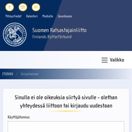
Yhteystiedot
Kalenteri
Medialle
Jäsenhuone
Suomen Ratsastajainliitto
Finlands Ryttarförbund
Valikko
ETUSIVU
Kirjautuminen
Sinulla ei ole oikeuksia siirtyä sivulle - olethan
yhteydessä liittoon tai kirjaudu uudestaan
Käyttäjätunnus