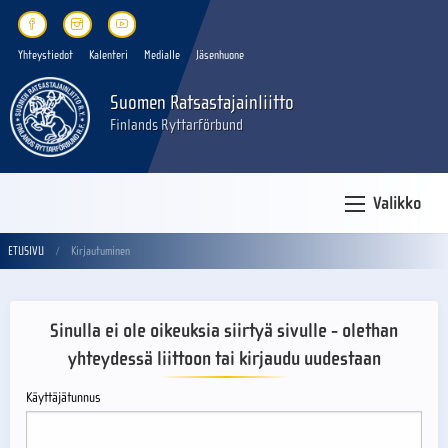
Yhteystiedot
Kalenteri
Medialle
Jäsenhuone
Suomen Ratsastajainliitto
Finlands Ryttarförbund
Valikko
ETUSIVU
Kirjautuminen
Sinulla ei ole oikeuksia siirtyä sivulle - olethan
yhteydessä liittoon tai kirjaudu uudestaan
Käyttäjätunnus