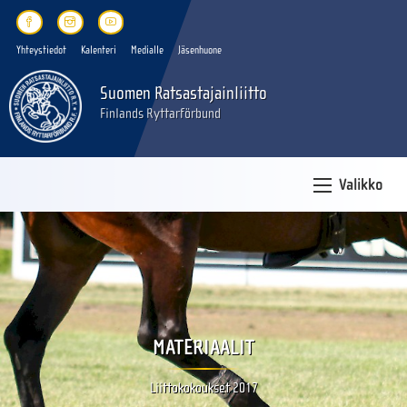
Yhteystiedot
Kalenteri
Medialle
Jäsenhuone
Suomen Ratsastajainliitto
Finlands Ryttarförbund
Valikko
MATERIAALIT
Liittokokoukset 2017