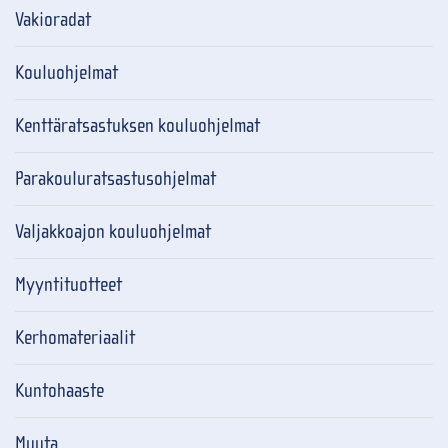
Vakioradat
Kouluohjelmat
Kenttäratsastuksen kouluohjelmat
Parakouluratsastusohjelmat
Valjakkoajon kouluohjelmat
Myyntituotteet
Kerhomateriaalit
Kuntohaaste
Muuta